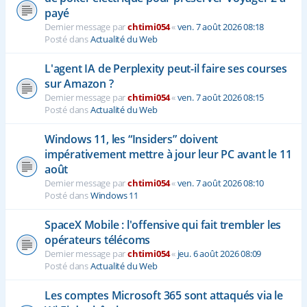
payé
Dernier message par
chtimi054
«
ven. 7 août 2026 08:18
Posté dans
Actualité du Web
L'agent IA de Perplexity peut-il faire ses courses
sur Amazon ?
Dernier message par
chtimi054
«
ven. 7 août 2026 08:15
Posté dans
Actualité du Web
Windows 11, les “Insiders” doivent
impérativement mettre à jour leur PC avant le 11
août
Dernier message par
chtimi054
«
ven. 7 août 2026 08:10
Posté dans
Windows 11
SpaceX Mobile : l'offensive qui fait trembler les
opérateurs télécoms
Dernier message par
chtimi054
«
jeu. 6 août 2026 08:09
Posté dans
Actualité du Web
Les comptes Microsoft 365 sont attaqués via le