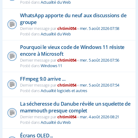
Posté dans
Actualité du Web
WhatsApp apporte du neuf aux discussions de
groupe
Dernier message par
chtimi054
«
mer. 5 août 2026 07:58
Posté dans
Actualité du Web
Pourquoi le vieux code de Windows 11 résiste
encore à Microsoft
Dernier message par
chtimi054
«
mer. 5 août 2026 07:56
Posté dans
Windows 11
FFmpeg 9.0 arrive ...
Dernier message par
chtimi054
«
mer. 5 août 2026 07:54
Posté dans
Actualité logiciels et autres
La sécheresse du Danube révèle un squelette de
mammouth presque complet
Dernier message par
chtimi054
«
mar. 4 août 2026 08:21
Posté dans
Actualité du Web
Écrans OLED...