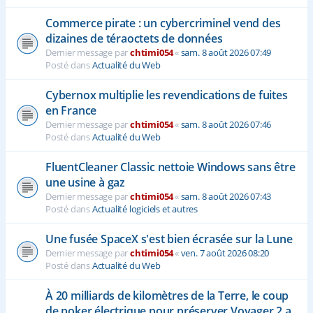
Commerce pirate : un cybercriminel vend des
dizaines de téraoctets de données
Dernier message par
chtimi054
«
sam. 8 août 2026 07:49
Posté dans
Actualité du Web
Cybernox multiplie les revendications de fuites
en France
Dernier message par
chtimi054
«
sam. 8 août 2026 07:46
Posté dans
Actualité du Web
FluentCleaner Classic nettoie Windows sans être
une usine à gaz
Dernier message par
chtimi054
«
sam. 8 août 2026 07:43
Posté dans
Actualité logiciels et autres
Une fusée SpaceX s'est bien écrasée sur la Lune
Dernier message par
chtimi054
«
ven. 7 août 2026 08:20
Posté dans
Actualité du Web
À 20 milliards de kilomètres de la Terre, le coup
de poker électrique pour préserver Voyager 2 a