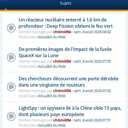
Sujets
e
r
Un réacteur nucléaire enterré à 1,6 km de
profondeur : Deep Fission obtient le feu vert
Dernier message par
chtimi054
«
sam. 8 août 2026 08:02
Posté dans
Actualité du Web
De premières images de l'impact de la fusée
SpaceX sur la Lune
Dernier message par
chtimi054
«
sam. 8 août 2026 07:55
Posté dans
Actualité du Web
Des chercheurs découvrent une porte dérobée
dans une vingtaine de routeurs
Dernier message par
chtimi054
«
sam. 8 août 2026 07:52
Posté dans
Actualité du Web
LightSpy : un spyware lié à la Chine cible 13 pays,
dont plusieurs pays européens
Dernier message par
chtimi054
«
sam. 8 août 2026 07:51
Posté dans
Actualité du Web