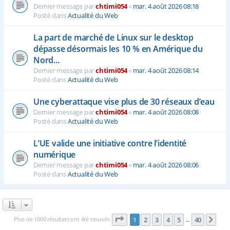
Dernier message par
chtimi054
«
mar. 4 août 2026 08:18
Posté dans
Actualité du Web
La part de marché de Linux sur le desktop
dépasse désormais les 10 % en Amérique du
Nord...
Dernier message par
chtimi054
«
mar. 4 août 2026 08:14
Posté dans
Actualité du Web
Une cyberattaque vise plus de 30 réseaux d’eau
Dernier message par
chtimi054
«
mar. 4 août 2026 08:08
Posté dans
Actualité du Web
L’UE valide une initiative contre l’identité
numérique
Dernier message par
chtimi054
«
mar. 4 août 2026 08:06
Posté dans
Actualité du Web
Page
1
sur
40
Plus de 1000 résultats ont été trouvés
1
2
3
4
5
40
Sui
…