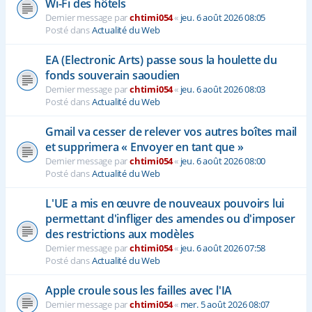
Wi-Fi des hôtels
Dernier message par
chtimi054
«
jeu. 6 août 2026 08:05
Posté dans
Actualité du Web
EA (Electronic Arts) passe sous la houlette du
fonds souverain saoudien
Dernier message par
chtimi054
«
jeu. 6 août 2026 08:03
Posté dans
Actualité du Web
Gmail va cesser de relever vos autres boîtes mail
et supprimera « Envoyer en tant que »
Dernier message par
chtimi054
«
jeu. 6 août 2026 08:00
Posté dans
Actualité du Web
L'UE a mis en œuvre de nouveaux pouvoirs lui
permettant d'infliger des amendes ou d'imposer
des restrictions aux modèles
Dernier message par
chtimi054
«
jeu. 6 août 2026 07:58
Posté dans
Actualité du Web
Apple croule sous les failles avec l'IA
Dernier message par
chtimi054
«
mer. 5 août 2026 08:07