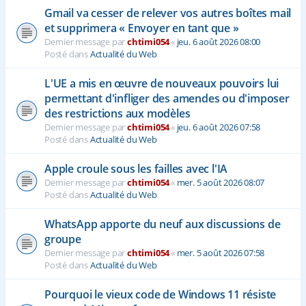
Gmail va cesser de relever vos autres boîtes mail
et supprimera « Envoyer en tant que »
Dernier message par
chtimi054
«
jeu. 6 août 2026 08:00
Posté dans
Actualité du Web
L'UE a mis en œuvre de nouveaux pouvoirs lui
permettant d'infliger des amendes ou d'imposer
des restrictions aux modèles
Dernier message par
chtimi054
«
jeu. 6 août 2026 07:58
Posté dans
Actualité du Web
Apple croule sous les failles avec l'IA
Dernier message par
chtimi054
«
mer. 5 août 2026 08:07
Posté dans
Actualité du Web
WhatsApp apporte du neuf aux discussions de
groupe
Dernier message par
chtimi054
«
mer. 5 août 2026 07:58
Posté dans
Actualité du Web
Pourquoi le vieux code de Windows 11 résiste