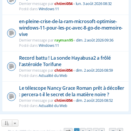
Dernier message par
chtimi054
«
lun. 3 août 2026 08:32
Posté dans
Windows 11
en-pleine-crise-de-la-ram-microsoft-optimise-
windows-11-pour-les-pc-avec-8-go-de-memoire-
vive
Dernier message par
rayman95
«
dim. 2 août 2026 09:36
Posté dans
Windows 11
Record battu ! La sonde Hayabusa2 a frôlé
l'astéroïde Torifune
Dernier message par
chtimi054
«
dim. 2 août 2026 08:59
Posté dans
Actualité du Web
Le télescope Nancy Grace Roman prêt à décoller
: percera-t-il le secret de la matière noire ?
Dernier message par
chtimi054
«
dim. 2 août 2026 08:52
Posté dans
Actualité du Web