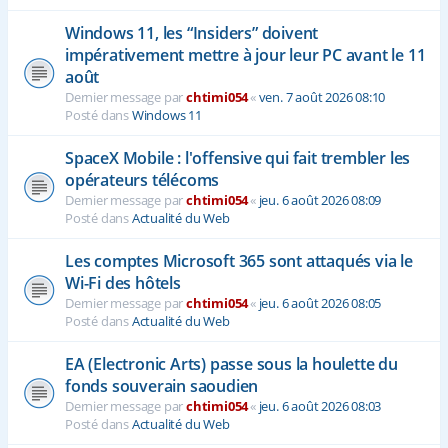
Windows 11, les “Insiders” doivent
impérativement mettre à jour leur PC avant le 11
août
Dernier message par
chtimi054
«
ven. 7 août 2026 08:10
Posté dans
Windows 11
SpaceX Mobile : l'offensive qui fait trembler les
opérateurs télécoms
Dernier message par
chtimi054
«
jeu. 6 août 2026 08:09
Posté dans
Actualité du Web
Les comptes Microsoft 365 sont attaqués via le
Wi-Fi des hôtels
Dernier message par
chtimi054
«
jeu. 6 août 2026 08:05
Posté dans
Actualité du Web
EA (Electronic Arts) passe sous la houlette du
fonds souverain saoudien
Dernier message par
chtimi054
«
jeu. 6 août 2026 08:03
Posté dans
Actualité du Web