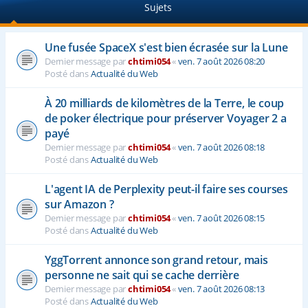
Sujets
e
r
Une fusée SpaceX s'est bien écrasée sur la Lune
Dernier message par
chtimi054
«
ven. 7 août 2026 08:20
Posté dans
Actualité du Web
À 20 milliards de kilomètres de la Terre, le coup
de poker électrique pour préserver Voyager 2 a
payé
Dernier message par
chtimi054
«
ven. 7 août 2026 08:18
Posté dans
Actualité du Web
L'agent IA de Perplexity peut-il faire ses courses
sur Amazon ?
Dernier message par
chtimi054
«
ven. 7 août 2026 08:15
Posté dans
Actualité du Web
YggTorrent annonce son grand retour, mais
personne ne sait qui se cache derrière
Dernier message par
chtimi054
«
ven. 7 août 2026 08:13
Posté dans
Actualité du Web