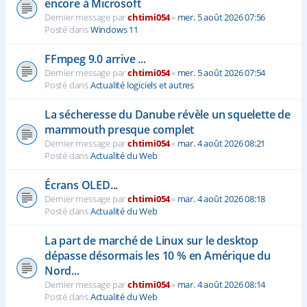
encore à Microsoft
Dernier message par
chtimi054
«
mer. 5 août 2026 07:56
Posté dans
Windows 11
FFmpeg 9.0 arrive ...
Dernier message par
chtimi054
«
mer. 5 août 2026 07:54
Posté dans
Actualité logiciels et autres
La sécheresse du Danube révèle un squelette de
mammouth presque complet
Dernier message par
chtimi054
«
mar. 4 août 2026 08:21
Posté dans
Actualité du Web
Écrans OLED...
Dernier message par
chtimi054
«
mar. 4 août 2026 08:18
Posté dans
Actualité du Web
La part de marché de Linux sur le desktop
dépasse désormais les 10 % en Amérique du
Nord...
Dernier message par
chtimi054
«
mar. 4 août 2026 08:14
Posté dans
Actualité du Web