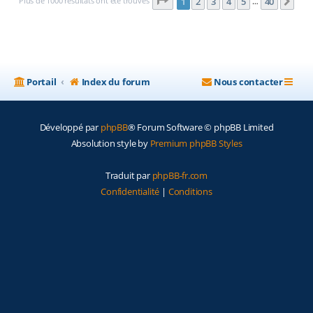
Page
1
sur
40
Plus de 1000 résultats ont été trouvés
1
2
3
4
5
40
Sui
…
Portail
Index du forum
Nous contacter
Développé par
phpBB
® Forum Software © phpBB Limited
Absolution style by
Premium phpBB Styles
Traduit par
phpBB-fr.com
Confidentialité
|
Conditions