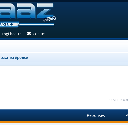
et)
 un nouvel onglet)
(Ouvre un nouvel onglet)
(Ouvre un nouvel onglet)
Logithèque
Contact
ts sans réponse
Plus de 1000 
Réponses
V