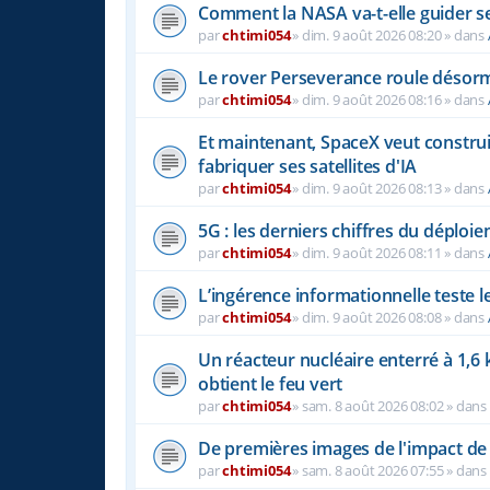
Comment la NASA va-t-elle guider se
par
chtimi054
»
dim. 9 août 2026 08:20
» dans
Le rover Perseverance roule désorm
par
chtimi054
»
dim. 9 août 2026 08:16
» dans
Et maintenant, SpaceX veut construi
fabriquer ses satellites d'IA
par
chtimi054
»
dim. 9 août 2026 08:13
» dans
5G : les derniers chiffres du déploi
par
chtimi054
»
dim. 9 août 2026 08:11
» dans
L’ingérence informationnelle teste le
par
chtimi054
»
dim. 9 août 2026 08:08
» dans
Un réacteur nucléaire enterré à 1,6
obtient le feu vert
par
chtimi054
»
sam. 8 août 2026 08:02
» dans
De premières images de l'impact de 
par
chtimi054
»
sam. 8 août 2026 07:55
» dans