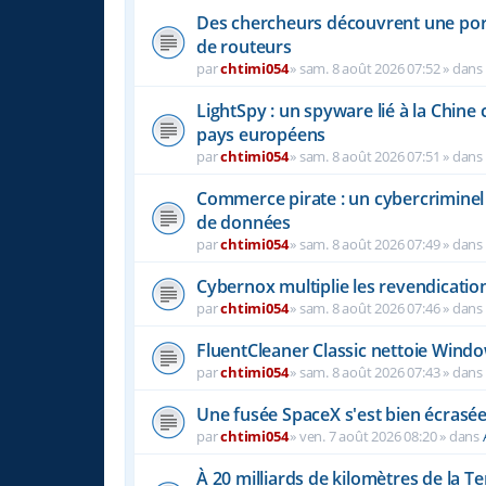
Des chercheurs découvrent une por
de routeurs
par
chtimi054
»
sam. 8 août 2026 07:52
» dans
LightSpy : un spyware lié à la Chine 
pays européens
par
chtimi054
»
sam. 8 août 2026 07:51
» dans
Commerce pirate : un cybercriminel 
de données
par
chtimi054
»
sam. 8 août 2026 07:49
» dans
Cybernox multiplie les revendicatio
par
chtimi054
»
sam. 8 août 2026 07:46
» dans
FluentCleaner Classic nettoie Windo
par
chtimi054
»
sam. 8 août 2026 07:43
» dans
Une fusée SpaceX s'est bien écrasée
par
chtimi054
»
ven. 7 août 2026 08:20
» dans
À 20 milliards de kilomètres de la Te