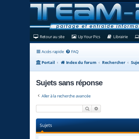
(Ouvre un nouvel onglet)
(Ouvre un nouvel ongl
(Ouvre
Retour au site
Up Your Pics
Librairie
Accès rapide
FAQ
Portail
Index du forum
Rechercher
Suje
Sujets sans réponse
Aller à la recherche avancée
Rechercher
Recherche avancée
Sujets