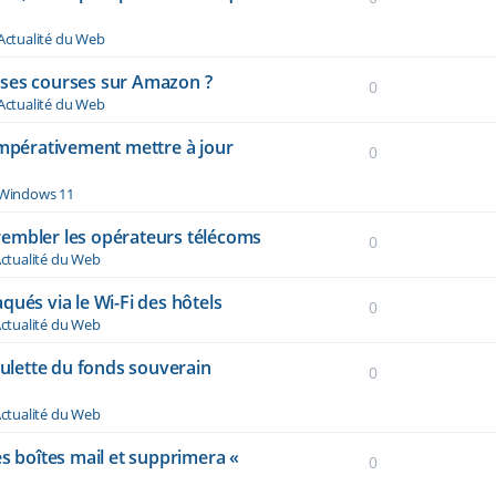
Actualité du Web
re ses courses sur Amazon ?
0
Actualité du Web
impérativement mettre à jour
0
Windows 11
 trembler les opérateurs télécoms
0
ctualité du Web
qués via le Wi-Fi des hôtels
0
ctualité du Web
oulette du fonds souverain
0
ctualité du Web
es boîtes mail et supprimera «
0