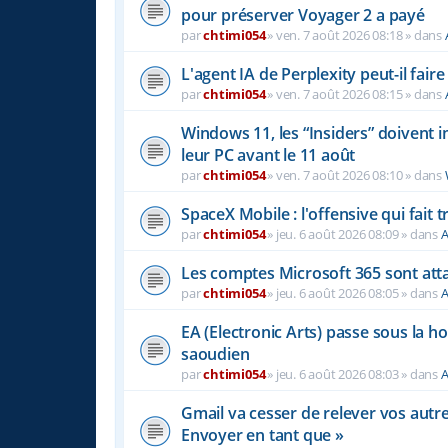
pour préserver Voyager 2 a payé
par
chtimi054
»
ven. 7 août 2026 08:18
» dans
L'agent IA de Perplexity peut-il fai
par
chtimi054
»
ven. 7 août 2026 08:15
» dans
Windows 11, les “Insiders” doivent 
leur PC avant le 11 août
par
chtimi054
»
ven. 7 août 2026 08:10
» dans
SpaceX Mobile : l'offensive qui fait
par
chtimi054
»
jeu. 6 août 2026 08:09
» dans
A
Les comptes Microsoft 365 sont atta
par
chtimi054
»
jeu. 6 août 2026 08:05
» dans
A
EA (Electronic Arts) passe sous la h
saoudien
par
chtimi054
»
jeu. 6 août 2026 08:03
» dans
A
Gmail va cesser de relever vos autr
Envoyer en tant que »