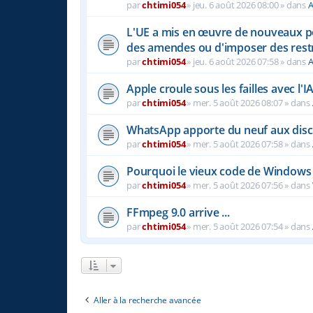
par
chtimi054
»
jeu. 6 août 2026 08:00
» dans
A
L'UE a mis en œuvre de nouveaux pou
des amendes ou d'imposer des rest
par
chtimi054
»
jeu. 6 août 2026 07:58
» dans
A
Apple croule sous les failles avec l'I
par
chtimi054
»
mer. 5 août 2026 08:07
» dans
WhatsApp apporte du neuf aux disc
par
chtimi054
»
mer. 5 août 2026 07:58
» dans
Pourquoi le vieux code de Windows 
par
chtimi054
»
mer. 5 août 2026 07:56
» dans
FFmpeg 9.0 arrive ...
par
chtimi054
»
mer. 5 août 2026 07:54
» dans
Aller à la recherche avancée