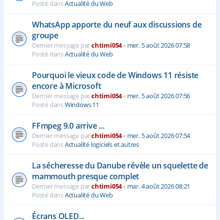
Posté dans
Actualité du Web
WhatsApp apporte du neuf aux discussions de
groupe
Dernier message par
chtimi054
«
mer. 5 août 2026 07:58
Posté dans
Actualité du Web
Pourquoi le vieux code de Windows 11 résiste
encore à Microsoft
Dernier message par
chtimi054
«
mer. 5 août 2026 07:56
Posté dans
Windows 11
FFmpeg 9.0 arrive ...
Dernier message par
chtimi054
«
mer. 5 août 2026 07:54
Posté dans
Actualité logiciels et autres
La sécheresse du Danube révèle un squelette de
mammouth presque complet
Dernier message par
chtimi054
«
mar. 4 août 2026 08:21
Posté dans
Actualité du Web
Écrans OLED...