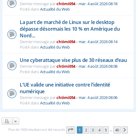
Dernier message par
chtimi054
«
mar. 4 août 2026 08:18
Posté dans
Actualité du Web
La part de marché de Linux sur le desktop
dépasse désormais les 10 % en Amérique du
Nord...
Dernier message par
chtimi054
«
mar. 4 août 2026 08:14
Posté dans
Actualité du Web
Une cyberattaque vise plus de 30 réseaux d’eau
Dernier message par
chtimi054
«
mar. 4 août 2026 08:08
Posté dans
Actualité du Web
L’UE valide une initiative contre l’identité
numérique
Dernier message par
chtimi054
«
mar. 4 août 2026 08:06
Posté dans
Actualité du Web
Page
1
sur
40
Plus de 1000 résultats ont été trouvés
1
2
3
4
5
40
Sui
…