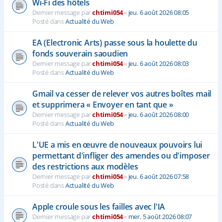
Wi-Fi des hôtels
Dernier message par
chtimi054
«
jeu. 6 août 2026 08:05
Posté dans
Actualité du Web
EA (Electronic Arts) passe sous la houlette du
fonds souverain saoudien
Dernier message par
chtimi054
«
jeu. 6 août 2026 08:03
Posté dans
Actualité du Web
Gmail va cesser de relever vos autres boîtes mail
et supprimera « Envoyer en tant que »
Dernier message par
chtimi054
«
jeu. 6 août 2026 08:00
Posté dans
Actualité du Web
L'UE a mis en œuvre de nouveaux pouvoirs lui
permettant d'infliger des amendes ou d'imposer
des restrictions aux modèles
Dernier message par
chtimi054
«
jeu. 6 août 2026 07:58
Posté dans
Actualité du Web
Apple croule sous les failles avec l'IA
Dernier message par
chtimi054
«
mer. 5 août 2026 08:07