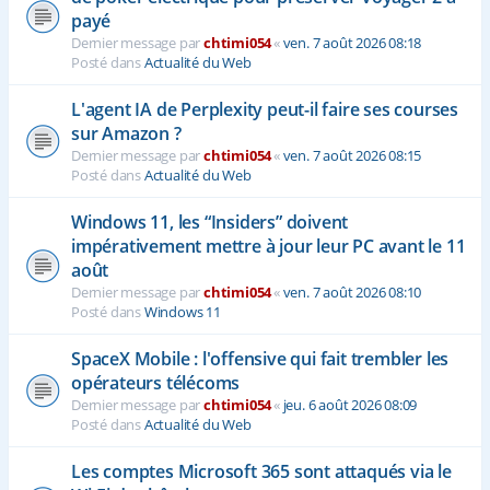
payé
Dernier message par
chtimi054
«
ven. 7 août 2026 08:18
Posté dans
Actualité du Web
L'agent IA de Perplexity peut-il faire ses courses
sur Amazon ?
Dernier message par
chtimi054
«
ven. 7 août 2026 08:15
Posté dans
Actualité du Web
Windows 11, les “Insiders” doivent
impérativement mettre à jour leur PC avant le 11
août
Dernier message par
chtimi054
«
ven. 7 août 2026 08:10
Posté dans
Windows 11
SpaceX Mobile : l'offensive qui fait trembler les
opérateurs télécoms
Dernier message par
chtimi054
«
jeu. 6 août 2026 08:09
Posté dans
Actualité du Web
Les comptes Microsoft 365 sont attaqués via le