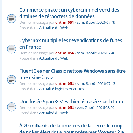
Commerce pirate : un cybercriminel vend des
dizaines de téraoctets de données
Dernier message par
chtimi054
«
sam. 8 août 2026 07:49
Posté dans
Actualité du Web
Cybernox multiplie les revendications de fuites
en France
Dernier message par
chtimi054
«
sam. 8 août 2026 07:46
Posté dans
Actualité du Web
FluentCleaner Classic nettoie Windows sans être
une usine à gaz
Dernier message par
chtimi054
«
sam. 8 août 2026 07:43
Posté dans
Actualité logiciels et autres
Une fusée SpaceX s'est bien écrasée sur la Lune
Dernier message par
chtimi054
«
ven. 7 août 2026 08:20
Posté dans
Actualité du Web
À 20 milliards de kilomètres de la Terre, le coup
de poker électrique pour préserver Voyager 2 a