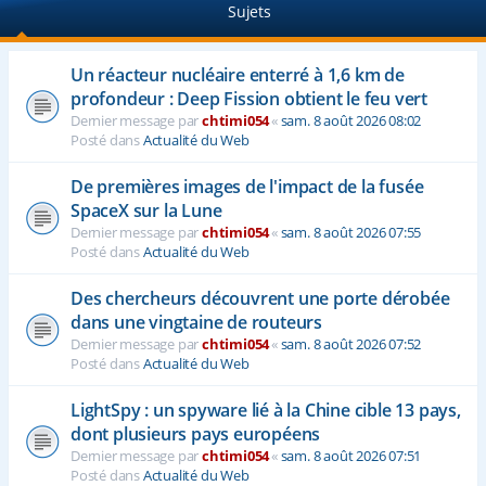
Sujets
e
r
Un réacteur nucléaire enterré à 1,6 km de
profondeur : Deep Fission obtient le feu vert
Dernier message par
chtimi054
«
sam. 8 août 2026 08:02
Posté dans
Actualité du Web
De premières images de l'impact de la fusée
SpaceX sur la Lune
Dernier message par
chtimi054
«
sam. 8 août 2026 07:55
Posté dans
Actualité du Web
Des chercheurs découvrent une porte dérobée
dans une vingtaine de routeurs
Dernier message par
chtimi054
«
sam. 8 août 2026 07:52
Posté dans
Actualité du Web
LightSpy : un spyware lié à la Chine cible 13 pays,
dont plusieurs pays européens
Dernier message par
chtimi054
«
sam. 8 août 2026 07:51
Posté dans
Actualité du Web