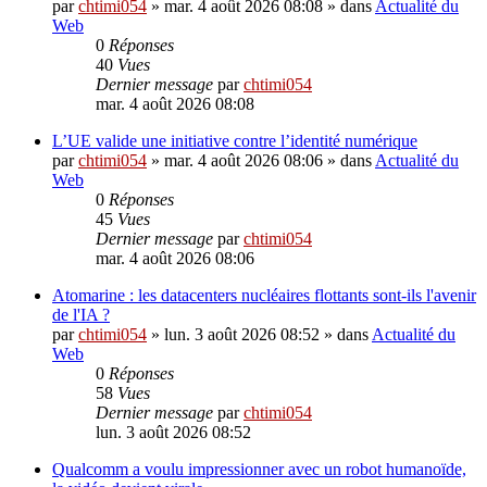
par
chtimi054
»
mar. 4 août 2026 08:08
» dans
Actualité du
Web
0
Réponses
40
Vues
Dernier message
par
chtimi054
mar. 4 août 2026 08:08
L’UE valide une initiative contre l’identité numérique
par
chtimi054
»
mar. 4 août 2026 08:06
» dans
Actualité du
Web
0
Réponses
45
Vues
Dernier message
par
chtimi054
mar. 4 août 2026 08:06
Atomarine : les datacenters nucléaires flottants sont-ils l'avenir
de l'IA ?
par
chtimi054
»
lun. 3 août 2026 08:52
» dans
Actualité du
Web
0
Réponses
58
Vues
Dernier message
par
chtimi054
lun. 3 août 2026 08:52
Qualcomm a voulu impressionner avec un robot humanoïde,