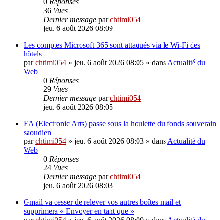
0
Réponses
36
Vues
Dernier message
par
chtimi054
jeu. 6 août 2026 08:09
Les comptes Microsoft 365 sont attaqués via le Wi-Fi des
hôtels
par
chtimi054
»
jeu. 6 août 2026 08:05
» dans
Actualité du
Web
0
Réponses
29
Vues
Dernier message
par
chtimi054
jeu. 6 août 2026 08:05
EA (Electronic Arts) passe sous la houlette du fonds souverain
saoudien
par
chtimi054
»
jeu. 6 août 2026 08:03
» dans
Actualité du
Web
0
Réponses
24
Vues
Dernier message
par
chtimi054
jeu. 6 août 2026 08:03
Gmail va cesser de relever vos autres boîtes mail et
supprimera « Envoyer en tant que »
par
chtimi054
»
jeu. 6 août 2026 08:00
» dans
Actualité du