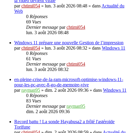
la vidéo devient virale
par
chtimi054
»
lun. 3 août 2026 08:48
» dans
Actualité du
Web
0
Réponses
69
Vues
Dernier message
par
chtimi054
lun. 3 août 2026 08:48
Windows 11 prépare une nouvelle Gestion de l’impression
par
chtimi054
»
lun. 3 août 2026 08:32
» dans
Windows 11
0
Réponses
61
Vues
Dernier message
par
chtimi054
lun. 3 août 2026 08:32
en-pleine-crise-de-la-ram-microsoft-optimise-windows-11-
pour-les-pc-avec-8-go-de-memoire-vive
par
rayman95
»
dim. 2 août 2026 09:36
» dans
Windows 11
0
Réponses
83
Vues
Dernier message
par
rayman95
dim. 2 août 2026 09:36
Record battu ! La sonde Hayabusa2 a frôlé l'astéroïde
Torifune
par
chtimi054
»
dim. 2 août 2026 08:59
» dans
Actualité du