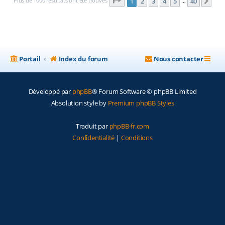
Page
1
sur
40
Plus de 1000 résultats ont été trouvés
1
2
3
4
5
40
Sui
…
Portail
Index du forum
Nous contacter
Développé par
phpBB
® Forum Software © phpBB Limited
Absolution style by
Premium phpBB Styles
Traduit par
phpBB-fr.com
Confidentialité
|
Conditions