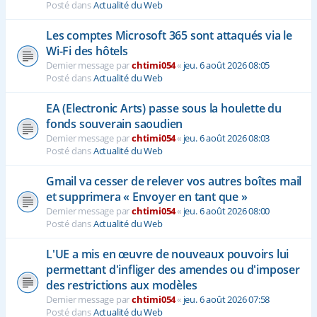
Posté dans
Actualité du Web
Les comptes Microsoft 365 sont attaqués via le
Wi-Fi des hôtels
Dernier message par
chtimi054
«
jeu. 6 août 2026 08:05
Posté dans
Actualité du Web
EA (Electronic Arts) passe sous la houlette du
fonds souverain saoudien
Dernier message par
chtimi054
«
jeu. 6 août 2026 08:03
Posté dans
Actualité du Web
Gmail va cesser de relever vos autres boîtes mail
et supprimera « Envoyer en tant que »
Dernier message par
chtimi054
«
jeu. 6 août 2026 08:00
Posté dans
Actualité du Web
L'UE a mis en œuvre de nouveaux pouvoirs lui
permettant d'infliger des amendes ou d'imposer
des restrictions aux modèles
Dernier message par
chtimi054
«
jeu. 6 août 2026 07:58
Posté dans
Actualité du Web