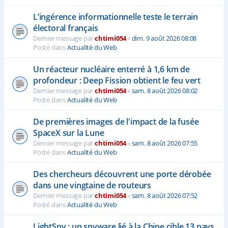
L’ingérence informationnelle teste le terrain
électoral français
Dernier message par
chtimi054
«
dim. 9 août 2026 08:08
Posté dans
Actualité du Web
Un réacteur nucléaire enterré à 1,6 km de
profondeur : Deep Fission obtient le feu vert
Dernier message par
chtimi054
«
sam. 8 août 2026 08:02
Posté dans
Actualité du Web
De premières images de l'impact de la fusée
SpaceX sur la Lune
Dernier message par
chtimi054
«
sam. 8 août 2026 07:55
Posté dans
Actualité du Web
Des chercheurs découvrent une porte dérobée
dans une vingtaine de routeurs
Dernier message par
chtimi054
«
sam. 8 août 2026 07:52
Posté dans
Actualité du Web
LightSpy : un spyware lié à la Chine cible 13 pays,