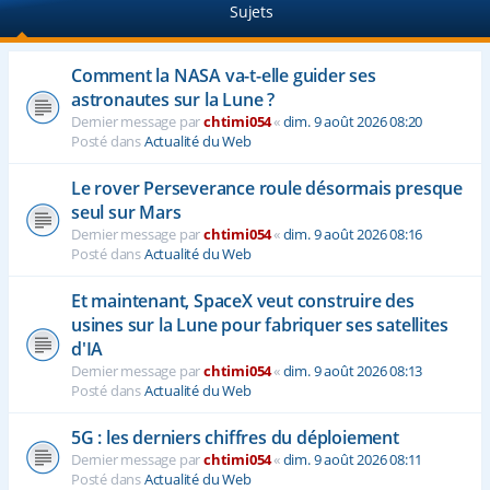
Sujets
e
r
Comment la NASA va-t-elle guider ses
astronautes sur la Lune ?
Dernier message par
chtimi054
«
dim. 9 août 2026 08:20
Posté dans
Actualité du Web
Le rover Perseverance roule désormais presque
seul sur Mars
Dernier message par
chtimi054
«
dim. 9 août 2026 08:16
Posté dans
Actualité du Web
Et maintenant, SpaceX veut construire des
usines sur la Lune pour fabriquer ses satellites
d'IA
Dernier message par
chtimi054
«
dim. 9 août 2026 08:13
Posté dans
Actualité du Web
5G : les derniers chiffres du déploiement
Dernier message par
chtimi054
«
dim. 9 août 2026 08:11
Posté dans
Actualité du Web