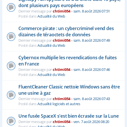
dont plusieurs pays européens
Dernier message par
chtimi054
«
sam. 8 août 2026 07:51
Posté dans
Actualité du Web
Commerce pirate : un cybercriminel vend des
dizaines de téraoctets de données
Dernier message par
chtimi054
«
sam. 8 août 2026 07:49
Posté dans
Actualité du Web
Cybernox multiplie les revendications de fuites
en France
Dernier message par
chtimi054
«
sam. 8 août 2026 07:46
Posté dans
Actualité du Web
FluentCleaner Classic nettoie Windows sans être
une usine à gaz
Dernier message par
chtimi054
«
sam. 8 août 2026 07:43
Posté dans
Actualité logiciels et autres
Une fusée SpaceX s'est bien écrasée sur la Lune
Dernier message par
chtimi054
«
ven. 7 août 2026 08:20
Posté dans
Actualité du Web