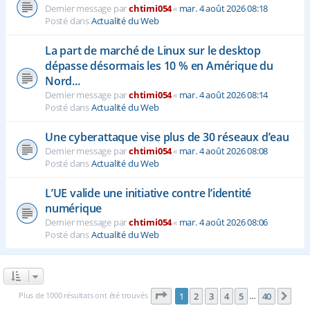
Dernier message par
chtimi054
«
mar. 4 août 2026 08:18
Posté dans
Actualité du Web
La part de marché de Linux sur le desktop
dépasse désormais les 10 % en Amérique du
Nord...
Dernier message par
chtimi054
«
mar. 4 août 2026 08:14
Posté dans
Actualité du Web
Une cyberattaque vise plus de 30 réseaux d’eau
Dernier message par
chtimi054
«
mar. 4 août 2026 08:08
Posté dans
Actualité du Web
L’UE valide une initiative contre l’identité
numérique
Dernier message par
chtimi054
«
mar. 4 août 2026 08:06
Posté dans
Actualité du Web
Page
1
sur
40
Plus de 1000 résultats ont été trouvés
1
2
3
4
5
40
Sui
…