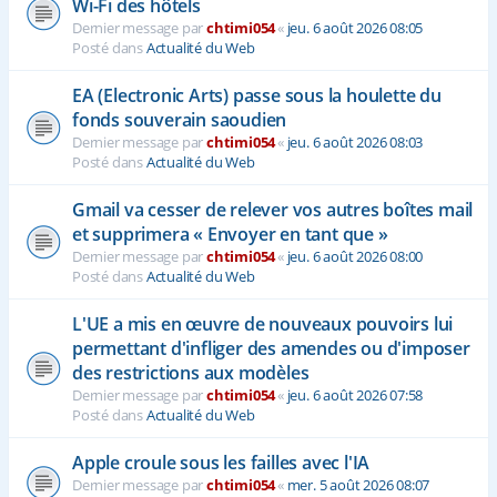
Wi-Fi des hôtels
Dernier message par
chtimi054
«
jeu. 6 août 2026 08:05
Posté dans
Actualité du Web
EA (Electronic Arts) passe sous la houlette du
fonds souverain saoudien
Dernier message par
chtimi054
«
jeu. 6 août 2026 08:03
Posté dans
Actualité du Web
Gmail va cesser de relever vos autres boîtes mail
et supprimera « Envoyer en tant que »
Dernier message par
chtimi054
«
jeu. 6 août 2026 08:00
Posté dans
Actualité du Web
L'UE a mis en œuvre de nouveaux pouvoirs lui
permettant d'infliger des amendes ou d'imposer
des restrictions aux modèles
Dernier message par
chtimi054
«
jeu. 6 août 2026 07:58
Posté dans
Actualité du Web
Apple croule sous les failles avec l'IA
Dernier message par
chtimi054
«
mer. 5 août 2026 08:07