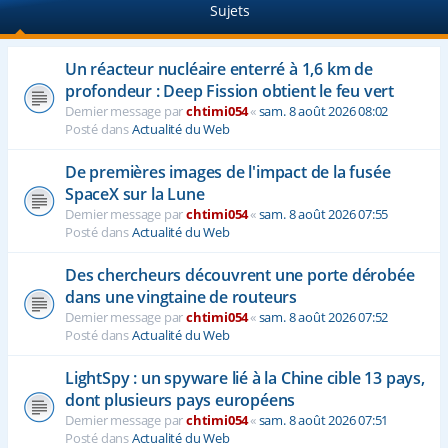
Sujets
e
r
Un réacteur nucléaire enterré à 1,6 km de
profondeur : Deep Fission obtient le feu vert
Dernier message par
chtimi054
«
sam. 8 août 2026 08:02
Posté dans
Actualité du Web
De premières images de l'impact de la fusée
SpaceX sur la Lune
Dernier message par
chtimi054
«
sam. 8 août 2026 07:55
Posté dans
Actualité du Web
Des chercheurs découvrent une porte dérobée
dans une vingtaine de routeurs
Dernier message par
chtimi054
«
sam. 8 août 2026 07:52
Posté dans
Actualité du Web
LightSpy : un spyware lié à la Chine cible 13 pays,
dont plusieurs pays européens
Dernier message par
chtimi054
«
sam. 8 août 2026 07:51
Posté dans
Actualité du Web