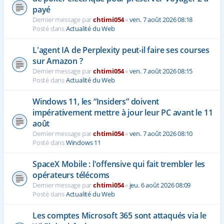
payé
Dernier message par
chtimi054
«
ven. 7 août 2026 08:18
Posté dans
Actualité du Web
L'agent IA de Perplexity peut-il faire ses courses
sur Amazon ?
Dernier message par
chtimi054
«
ven. 7 août 2026 08:15
Posté dans
Actualité du Web
Windows 11, les “Insiders” doivent
impérativement mettre à jour leur PC avant le 11
août
Dernier message par
chtimi054
«
ven. 7 août 2026 08:10
Posté dans
Windows 11
SpaceX Mobile : l'offensive qui fait trembler les
opérateurs télécoms
Dernier message par
chtimi054
«
jeu. 6 août 2026 08:09
Posté dans
Actualité du Web
Les comptes Microsoft 365 sont attaqués via le