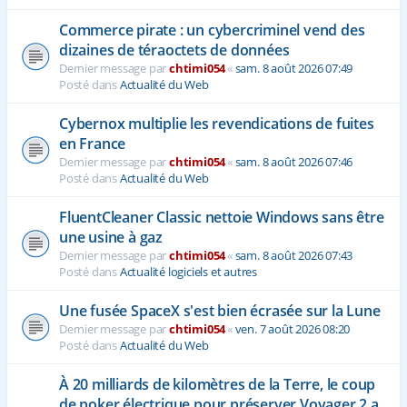
Commerce pirate : un cybercriminel vend des
dizaines de téraoctets de données
Dernier message par
chtimi054
«
sam. 8 août 2026 07:49
Posté dans
Actualité du Web
Cybernox multiplie les revendications de fuites
en France
Dernier message par
chtimi054
«
sam. 8 août 2026 07:46
Posté dans
Actualité du Web
FluentCleaner Classic nettoie Windows sans être
une usine à gaz
Dernier message par
chtimi054
«
sam. 8 août 2026 07:43
Posté dans
Actualité logiciels et autres
Une fusée SpaceX s'est bien écrasée sur la Lune
Dernier message par
chtimi054
«
ven. 7 août 2026 08:20
Posté dans
Actualité du Web
À 20 milliards de kilomètres de la Terre, le coup
de poker électrique pour préserver Voyager 2 a