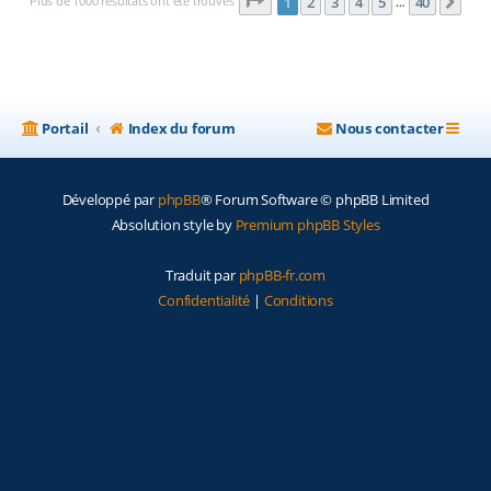
Page
1
sur
40
Plus de 1000 résultats ont été trouvés
1
2
3
4
5
40
Sui
…
Portail
Index du forum
Nous contacter
Développé par
phpBB
® Forum Software © phpBB Limited
Absolution style by
Premium phpBB Styles
Traduit par
phpBB-fr.com
Confidentialité
|
Conditions