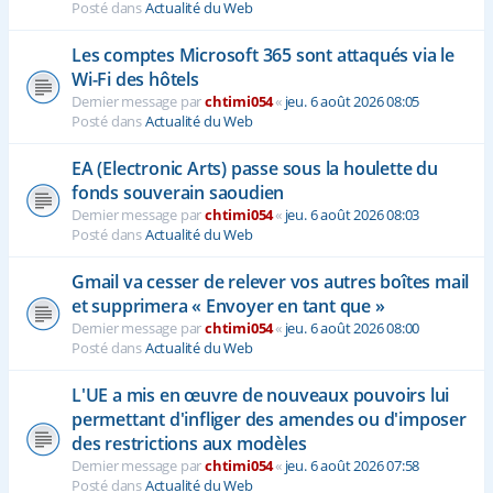
Posté dans
Actualité du Web
Les comptes Microsoft 365 sont attaqués via le
Wi-Fi des hôtels
Dernier message par
chtimi054
«
jeu. 6 août 2026 08:05
Posté dans
Actualité du Web
EA (Electronic Arts) passe sous la houlette du
fonds souverain saoudien
Dernier message par
chtimi054
«
jeu. 6 août 2026 08:03
Posté dans
Actualité du Web
Gmail va cesser de relever vos autres boîtes mail
et supprimera « Envoyer en tant que »
Dernier message par
chtimi054
«
jeu. 6 août 2026 08:00
Posté dans
Actualité du Web
L'UE a mis en œuvre de nouveaux pouvoirs lui
permettant d'infliger des amendes ou d'imposer
des restrictions aux modèles
Dernier message par
chtimi054
«
jeu. 6 août 2026 07:58
Posté dans
Actualité du Web