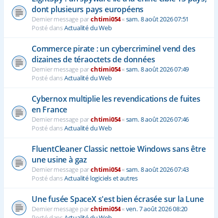
dont plusieurs pays européens
Dernier message par
chtimi054
«
sam. 8 août 2026 07:51
Posté dans
Actualité du Web
Commerce pirate : un cybercriminel vend des
dizaines de téraoctets de données
Dernier message par
chtimi054
«
sam. 8 août 2026 07:49
Posté dans
Actualité du Web
Cybernox multiplie les revendications de fuites
en France
Dernier message par
chtimi054
«
sam. 8 août 2026 07:46
Posté dans
Actualité du Web
FluentCleaner Classic nettoie Windows sans être
une usine à gaz
Dernier message par
chtimi054
«
sam. 8 août 2026 07:43
Posté dans
Actualité logiciels et autres
Une fusée SpaceX s'est bien écrasée sur la Lune
Dernier message par
chtimi054
«
ven. 7 août 2026 08:20
Posté dans
Actualité du Web