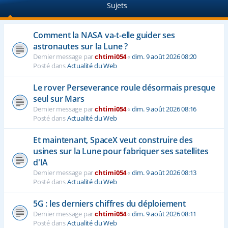
Sujets
e
r
Comment la NASA va-t-elle guider ses
astronautes sur la Lune ?
Dernier message par
chtimi054
«
dim. 9 août 2026 08:20
Posté dans
Actualité du Web
Le rover Perseverance roule désormais presque
seul sur Mars
Dernier message par
chtimi054
«
dim. 9 août 2026 08:16
Posté dans
Actualité du Web
Et maintenant, SpaceX veut construire des
usines sur la Lune pour fabriquer ses satellites
d'IA
Dernier message par
chtimi054
«
dim. 9 août 2026 08:13
Posté dans
Actualité du Web
5G : les derniers chiffres du déploiement
Dernier message par
chtimi054
«
dim. 9 août 2026 08:11
Posté dans
Actualité du Web