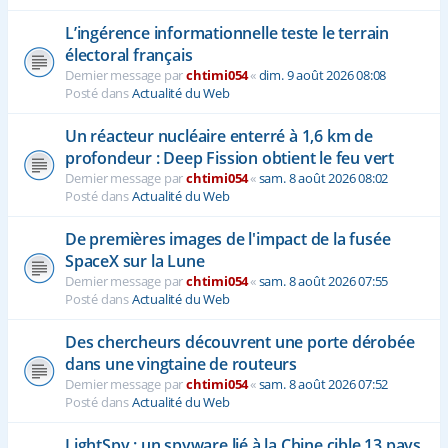
L’ingérence informationnelle teste le terrain
électoral français
Dernier message par
chtimi054
«
dim. 9 août 2026 08:08
Posté dans
Actualité du Web
Un réacteur nucléaire enterré à 1,6 km de
profondeur : Deep Fission obtient le feu vert
Dernier message par
chtimi054
«
sam. 8 août 2026 08:02
Posté dans
Actualité du Web
De premières images de l'impact de la fusée
SpaceX sur la Lune
Dernier message par
chtimi054
«
sam. 8 août 2026 07:55
Posté dans
Actualité du Web
Des chercheurs découvrent une porte dérobée
dans une vingtaine de routeurs
Dernier message par
chtimi054
«
sam. 8 août 2026 07:52
Posté dans
Actualité du Web
LightSpy : un spyware lié à la Chine cible 13 pays,