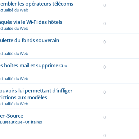
 trembler les opérateurs télécoms
0
ctualité du Web
qués via le Wi-Fi des hôtels
0
ctualité du Web
oulette du fonds souverain
0
ctualité du Web
es boîtes mail et supprimera «
0
ctualité du Web
voirs lui permettant d'infliger
0
rictions aux modèles
ctualité du Web
Open-Source
0
s
Bureautique - Utilitaires
A
0