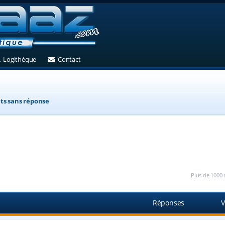
et)
 un nouvel onglet)
(Ouvre un nouvel onglet)
(Ouvre un nouvel onglet)
Logithèque
Contact
ts sans réponse
Plus de 1000 
Réponses
V