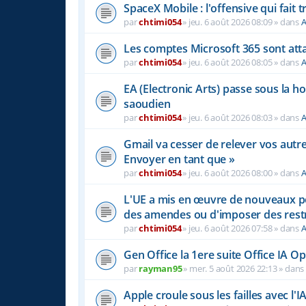
SpaceX Mobile : l'offensive qui fait
par
chtimi054
»
jeu. 6 août 2026 08:09
» dans
A
Les comptes Microsoft 365 sont atta
par
chtimi054
»
jeu. 6 août 2026 08:05
» dans
A
EA (Electronic Arts) passe sous la h
saoudien
par
chtimi054
»
jeu. 6 août 2026 08:03
» dans
A
Gmail va cesser de relever vos autr
Envoyer en tant que »
par
chtimi054
»
jeu. 6 août 2026 08:00
» dans
A
L'UE a mis en œuvre de nouveaux pou
des amendes ou d'imposer des rest
par
chtimi054
»
jeu. 6 août 2026 07:58
» dans
A
Gen Office la 1ere suite Office IA 
par
rayman95
»
mer. 5 août 2026 22:13
» dan
Apple croule sous les failles avec l'I