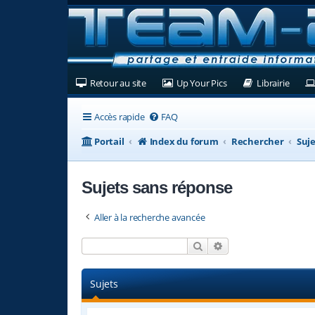
(Ouvre un nouvel onglet)
(Ouvre un nouvel ongl
(Ouvre
Retour au site
Up Your Pics
Librairie
Accès rapide
FAQ
Portail
Index du forum
Rechercher
Suje
Sujets sans réponse
Aller à la recherche avancée
Rechercher
Recherche avancée
Sujets