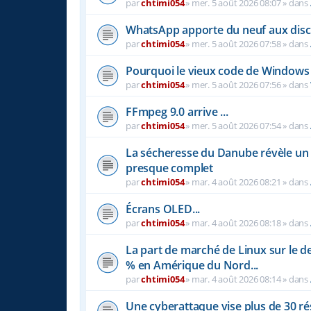
par
chtimi054
»
mer. 5 août 2026 08:07
» dans
WhatsApp apporte du neuf aux disc
par
chtimi054
»
mer. 5 août 2026 07:58
» dans
Pourquoi le vieux code de Windows 
par
chtimi054
»
mer. 5 août 2026 07:56
» dans
FFmpeg 9.0 arrive ...
par
chtimi054
»
mer. 5 août 2026 07:54
» dans
La sécheresse du Danube révèle u
presque complet
par
chtimi054
»
mar. 4 août 2026 08:21
» dans
Écrans OLED...
par
chtimi054
»
mar. 4 août 2026 08:18
» dans
La part de marché de Linux sur le 
% en Amérique du Nord...
par
chtimi054
»
mar. 4 août 2026 08:14
» dans
Une cyberattaque vise plus de 30 r