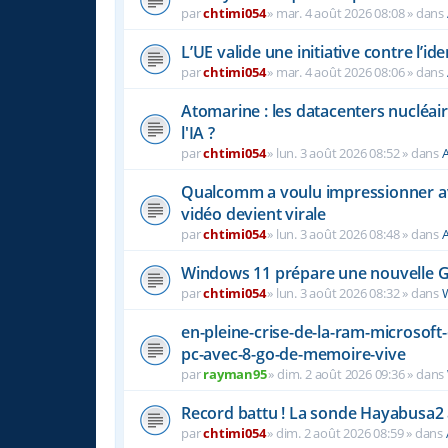
par
chtimi054
»
mar. 4 août 2026 08:08
» dans
L’UE valide une initiative contre l’i
par
chtimi054
»
mar. 4 août 2026 08:06
» dans
Atomarine : les datacenters nucléaire
l'IA ?
par
chtimi054
»
lun. 3 août 2026 08:52
» dans
A
Qualcomm a voulu impressionner a
vidéo devient virale
par
chtimi054
»
lun. 3 août 2026 08:48
» dans
A
Windows 11 prépare une nouvelle Ge
par
chtimi054
»
lun. 3 août 2026 08:32
» dans
en-pleine-crise-de-la-ram-microsoft
pc-avec-8-go-de-memoire-vive
par
rayman95
»
dim. 2 août 2026 09:36
» dans
Record battu ! La sonde Hayabusa2 a
par
chtimi054
»
dim. 2 août 2026 08:59
» dans