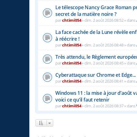
Le télescope Nancy Grace Roman prêt 
secret de la matière noire ?
par
chtimi054
»
dim. 2 août 2026 08:52
» dans
La face cachée de la Lune révèle enfi
à réécrire !
par
chtimi054
»
dim. 2 août 2026 08:48
» dans
Très attendu, le Règlement européen s
par
chtimi054
»
dim. 2 août 2026 08:45
» dans
Cyberattaque sur Chrome et Edge...
par
chtimi054
»
dim. 2 août 2026 08:41
» dans
Windows 11 : la mise à jour d’août v
voici ce qu’il faut retenir
par
chtimi054
»
dim. 2 août 2026 08:37
» dans