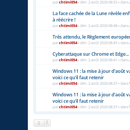
par
chtimi054
»
dim. 2 août 2026 08:52
» dans
La face cachée de la Lune révèle enfi
à réécrire !
par
chtimi054
»
dim. 2 août 2026 08:48
» dans
Très attendu, le Règlement européen s
par
chtimi054
»
dim. 2 août 2026 08:45
» dans
Cyberattaque sur Chrome et Edge...
par
chtimi054
»
dim. 2 août 2026 08:41
» dans
Windows 11 : la mise à jour d’août v
voici ce qu’il faut retenir
par
chtimi054
»
dim. 2 août 2026 08:37
» dans
Windows 11 : la mise à jour d’août v
voici ce qu’il faut retenir
par
chtimi054
»
dim. 2 août 2026 08:37
» dans