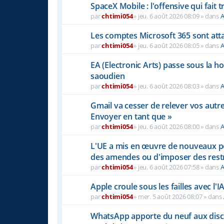
SpaceX Mobile : l'offensive qui fait
par
chtimi054
»
jeu. 6 août 2026 08:09
» dans
A
Les comptes Microsoft 365 sont atta
par
chtimi054
»
jeu. 6 août 2026 08:05
» dans
A
EA (Electronic Arts) passe sous la h
saoudien
par
chtimi054
»
jeu. 6 août 2026 08:03
» dans
A
Gmail va cesser de relever vos autr
Envoyer en tant que »
par
chtimi054
»
jeu. 6 août 2026 08:00
» dans
A
L'UE a mis en œuvre de nouveaux pou
des amendes ou d'imposer des rest
par
chtimi054
»
jeu. 6 août 2026 07:58
» dans
A
Apple croule sous les failles avec l'I
par
chtimi054
»
mer. 5 août 2026 08:07
» dans
WhatsApp apporte du neuf aux disc