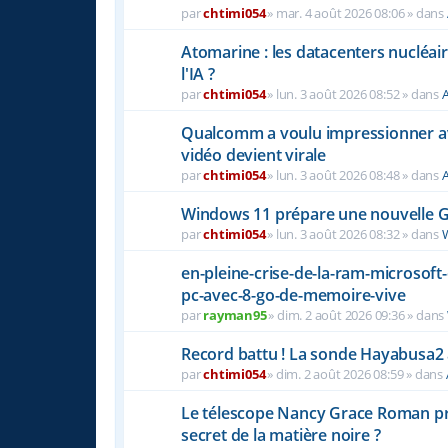
par
chtimi054
»
mar. 4 août 2026 08:06
» dans
Atomarine : les datacenters nucléaire
l'IA ?
par
chtimi054
»
lun. 3 août 2026 08:52
» dans
A
Qualcomm a voulu impressionner a
vidéo devient virale
par
chtimi054
»
lun. 3 août 2026 08:48
» dans
A
Windows 11 prépare une nouvelle Ge
par
chtimi054
»
lun. 3 août 2026 08:32
» dans
en-pleine-crise-de-la-ram-microsoft
pc-avec-8-go-de-memoire-vive
par
rayman95
»
dim. 2 août 2026 09:36
» dans
Record battu ! La sonde Hayabusa2 a
par
chtimi054
»
dim. 2 août 2026 08:59
» dans
Le télescope Nancy Grace Roman prêt 
secret de la matière noire ?