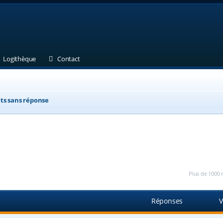
et)
 un nouvel onglet)
(Ouvre un nouvel onglet)
(Ouvre un nouvel onglet)
Logithèque
Contact
ts sans réponse
Plus de 1000 
Réponses
V