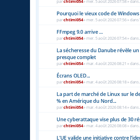
par
chtimi054
»
mer. 5 août 2026 07:58
» dans
Pourquoi le vieux code de Windows 
par
chtimi054
»
mer. 5 août 2026 07:56
» dans
FFmpeg 9.0 arrive ...
par
chtimi054
»
mer. 5 août 2026 07:54
» dans
La sécheresse du Danube révèle u
presque complet
par
chtimi054
»
mar. 4 août 2026 08:21
» dans
Écrans OLED...
par
chtimi054
»
mar. 4 août 2026 08:18
» dans
La part de marché de Linux sur le 
% en Amérique du Nord...
par
chtimi054
»
mar. 4 août 2026 08:14
» dans
Une cyberattaque vise plus de 30 r
par
chtimi054
»
mar. 4 août 2026 08:08
» dans
L’UE valide une initiative contre l’i