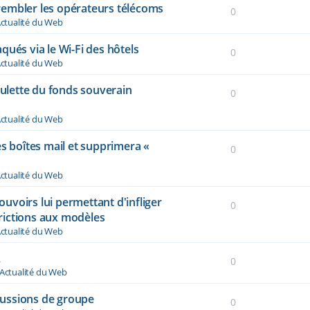
 trembler les opérateurs télécoms
0
ctualité du Web
qués via le Wi-Fi des hôtels
0
ctualité du Web
oulette du fonds souverain
0
ctualité du Web
es boîtes mail et supprimera «
0
ctualité du Web
voirs lui permettant d'infliger
0
rictions aux modèles
ctualité du Web
A
0
Actualité du Web
ussions de groupe
0