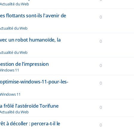
Actualité du Web
s flottants sont-ils l'avenir de
0
ctualité du Web
vec un robot humanoïde, la
0
ctualité du Web
stion de l’impression
0
Windows 11
-optimise-windows-11-pour-les-
0
Windows 11
 frôlé l'astéroïde Torifune
0
Actualité du Web
à décoller : percera-t-il le
0