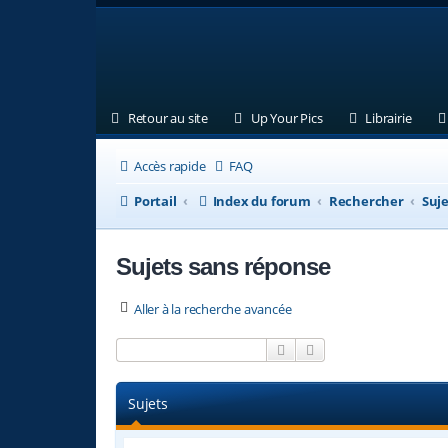
(Ouvre un nouvel onglet)
(Ouvre un nouvel ongl
(Ouvre
Retour au site
Up Your Pics
Librairie
Accès rapide
FAQ
Portail
Index du forum
Rechercher
Suje
Sujets sans réponse
Aller à la recherche avancée
Rechercher
Recherche avancée
Sujets