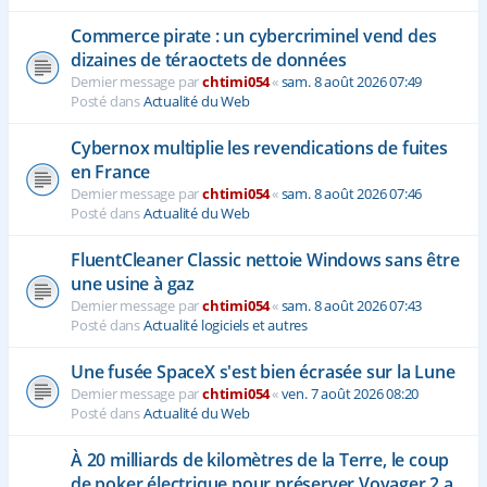
Commerce pirate : un cybercriminel vend des
dizaines de téraoctets de données
Dernier message par
chtimi054
«
sam. 8 août 2026 07:49
Posté dans
Actualité du Web
Cybernox multiplie les revendications de fuites
en France
Dernier message par
chtimi054
«
sam. 8 août 2026 07:46
Posté dans
Actualité du Web
FluentCleaner Classic nettoie Windows sans être
une usine à gaz
Dernier message par
chtimi054
«
sam. 8 août 2026 07:43
Posté dans
Actualité logiciels et autres
Une fusée SpaceX s'est bien écrasée sur la Lune
Dernier message par
chtimi054
«
ven. 7 août 2026 08:20
Posté dans
Actualité du Web
À 20 milliards de kilomètres de la Terre, le coup
de poker électrique pour préserver Voyager 2 a