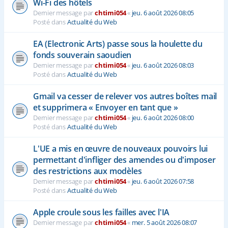
Wi-Fi des hôtels
Dernier message par
chtimi054
«
jeu. 6 août 2026 08:05
Posté dans
Actualité du Web
EA (Electronic Arts) passe sous la houlette du
fonds souverain saoudien
Dernier message par
chtimi054
«
jeu. 6 août 2026 08:03
Posté dans
Actualité du Web
Gmail va cesser de relever vos autres boîtes mail
et supprimera « Envoyer en tant que »
Dernier message par
chtimi054
«
jeu. 6 août 2026 08:00
Posté dans
Actualité du Web
L'UE a mis en œuvre de nouveaux pouvoirs lui
permettant d'infliger des amendes ou d'imposer
des restrictions aux modèles
Dernier message par
chtimi054
«
jeu. 6 août 2026 07:58
Posté dans
Actualité du Web
Apple croule sous les failles avec l'IA
Dernier message par
chtimi054
«
mer. 5 août 2026 08:07