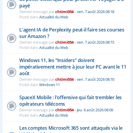
payé
Dernier message par
chtimi054
«
ven. 7 août 2026 08:18
Posté dans
Actualité du Web
L'agent IA de Perplexity peut-il faire ses courses
sur Amazon ?
Dernier message par
chtimi054
«
ven. 7 août 2026 08:15
Posté dans
Actualité du Web
Windows 11, les “Insiders” doivent
impérativement mettre à jour leur PC avant le 11
août
Dernier message par
chtimi054
«
ven. 7 août 2026 08:10
Posté dans
Windows 11
SpaceX Mobile : l'offensive qui fait trembler les
opérateurs télécoms
Dernier message par
chtimi054
«
jeu. 6 août 2026 08:09
Posté dans
Actualité du Web
Les comptes Microsoft 365 sont attaqués via le