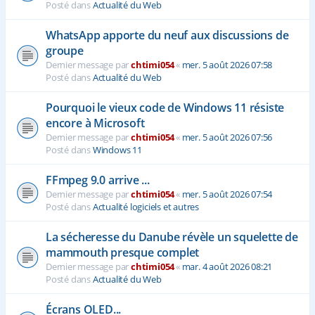
Posté dans
Actualité du Web
WhatsApp apporte du neuf aux discussions de
groupe
Dernier message par
chtimi054
«
mer. 5 août 2026 07:58
Posté dans
Actualité du Web
Pourquoi le vieux code de Windows 11 résiste
encore à Microsoft
Dernier message par
chtimi054
«
mer. 5 août 2026 07:56
Posté dans
Windows 11
FFmpeg 9.0 arrive ...
Dernier message par
chtimi054
«
mer. 5 août 2026 07:54
Posté dans
Actualité logiciels et autres
La sécheresse du Danube révèle un squelette de
mammouth presque complet
Dernier message par
chtimi054
«
mar. 4 août 2026 08:21
Posté dans
Actualité du Web
Écrans OLED...