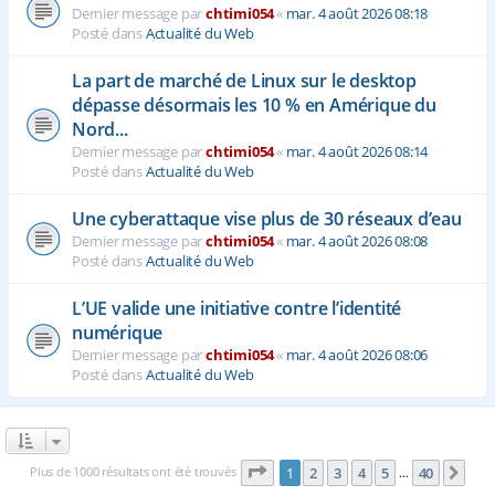
Dernier message par
chtimi054
«
mar. 4 août 2026 08:18
Posté dans
Actualité du Web
La part de marché de Linux sur le desktop
dépasse désormais les 10 % en Amérique du
Nord...
Dernier message par
chtimi054
«
mar. 4 août 2026 08:14
Posté dans
Actualité du Web
Une cyberattaque vise plus de 30 réseaux d’eau
Dernier message par
chtimi054
«
mar. 4 août 2026 08:08
Posté dans
Actualité du Web
L’UE valide une initiative contre l’identité
numérique
Dernier message par
chtimi054
«
mar. 4 août 2026 08:06
Posté dans
Actualité du Web
Page
1
sur
40
Plus de 1000 résultats ont été trouvés
1
2
3
4
5
40
Sui
…