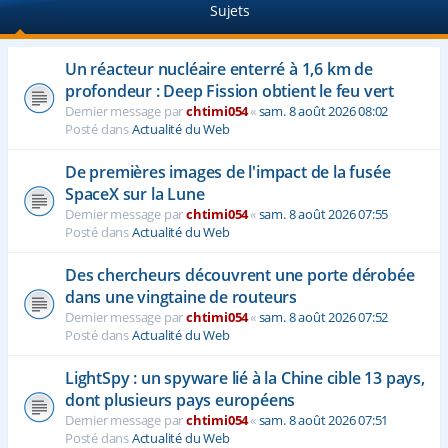
Sujets
e
r
Un réacteur nucléaire enterré à 1,6 km de
profondeur : Deep Fission obtient le feu vert
Dernier message par
chtimi054
«
sam. 8 août 2026 08:02
Posté dans
Actualité du Web
De premières images de l'impact de la fusée
SpaceX sur la Lune
Dernier message par
chtimi054
«
sam. 8 août 2026 07:55
Posté dans
Actualité du Web
Des chercheurs découvrent une porte dérobée
dans une vingtaine de routeurs
Dernier message par
chtimi054
«
sam. 8 août 2026 07:52
Posté dans
Actualité du Web
LightSpy : un spyware lié à la Chine cible 13 pays,
dont plusieurs pays européens
Dernier message par
chtimi054
«
sam. 8 août 2026 07:51
Posté dans
Actualité du Web