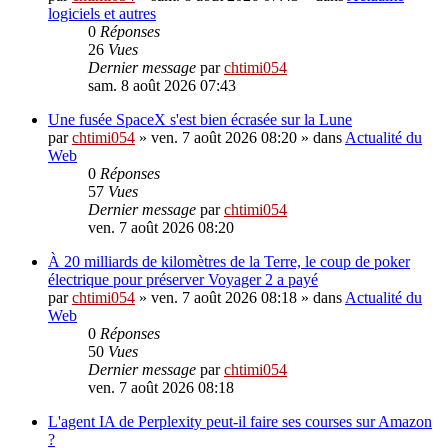
logiciels et autres
0
Réponses
26
Vues
Dernier message
par
chtimi054
sam. 8 août 2026 07:43
Une fusée SpaceX s'est bien écrasée sur la Lune
par
chtimi054
»
ven. 7 août 2026 08:20
» dans
Actualité du
Web
0
Réponses
57
Vues
Dernier message
par
chtimi054
ven. 7 août 2026 08:20
À 20 milliards de kilomètres de la Terre, le coup de poker
électrique pour préserver Voyager 2 a payé
par
chtimi054
»
ven. 7 août 2026 08:18
» dans
Actualité du
Web
0
Réponses
50
Vues
Dernier message
par
chtimi054
ven. 7 août 2026 08:18
L'agent IA de Perplexity peut-il faire ses courses sur Amazon
?