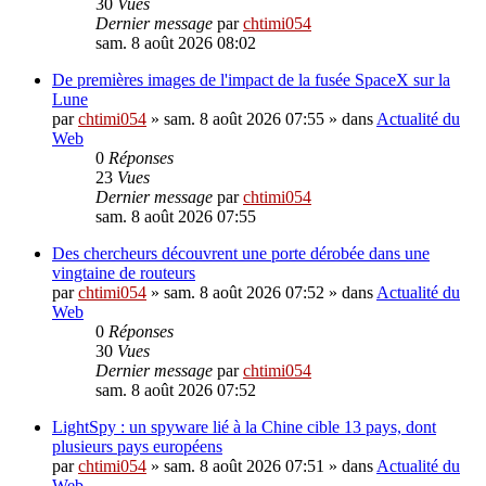
30
Vues
Dernier message
par
chtimi054
sam. 8 août 2026 08:02
De premières images de l'impact de la fusée SpaceX sur la
Lune
par
chtimi054
»
sam. 8 août 2026 07:55
» dans
Actualité du
Web
0
Réponses
23
Vues
Dernier message
par
chtimi054
sam. 8 août 2026 07:55
Des chercheurs découvrent une porte dérobée dans une
vingtaine de routeurs
par
chtimi054
»
sam. 8 août 2026 07:52
» dans
Actualité du
Web
0
Réponses
30
Vues
Dernier message
par
chtimi054
sam. 8 août 2026 07:52
LightSpy : un spyware lié à la Chine cible 13 pays, dont
plusieurs pays européens
par
chtimi054
»
sam. 8 août 2026 07:51
» dans
Actualité du
Web