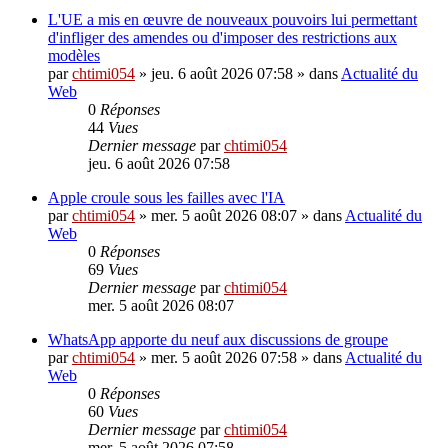
L'UE a mis en œuvre de nouveaux pouvoirs lui permettant
d'infliger des amendes ou d'imposer des restrictions aux
modèles
par
chtimi054
»
jeu. 6 août 2026 07:58
» dans
Actualité du
Web
0
Réponses
44
Vues
Dernier message
par
chtimi054
jeu. 6 août 2026 07:58
Apple croule sous les failles avec l'IA
par
chtimi054
»
mer. 5 août 2026 08:07
» dans
Actualité du
Web
0
Réponses
69
Vues
Dernier message
par
chtimi054
mer. 5 août 2026 08:07
WhatsApp apporte du neuf aux discussions de groupe
par
chtimi054
»
mer. 5 août 2026 07:58
» dans
Actualité du
Web
0
Réponses
60
Vues
Dernier message
par
chtimi054
mer. 5 août 2026 07:58