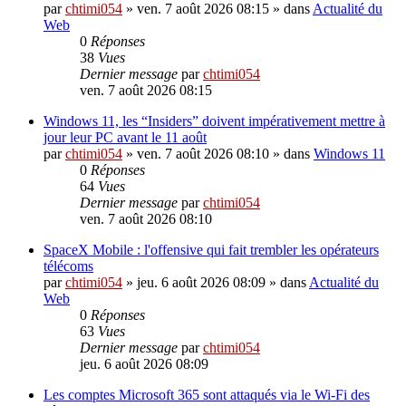
par
chtimi054
»
ven. 7 août 2026 08:15
» dans
Actualité du
Web
0
Réponses
38
Vues
Dernier message
par
chtimi054
ven. 7 août 2026 08:15
Windows 11, les “Insiders” doivent impérativement mettre à
jour leur PC avant le 11 août
par
chtimi054
»
ven. 7 août 2026 08:10
» dans
Windows 11
0
Réponses
64
Vues
Dernier message
par
chtimi054
ven. 7 août 2026 08:10
SpaceX Mobile : l'offensive qui fait trembler les opérateurs
télécoms
par
chtimi054
»
jeu. 6 août 2026 08:09
» dans
Actualité du
Web
0
Réponses
63
Vues
Dernier message
par
chtimi054
jeu. 6 août 2026 08:09
Les comptes Microsoft 365 sont attaqués via le Wi-Fi des