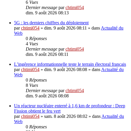
6
Vues
Dernier message
par
chtimi054
dim. 9 août 2026 08:13
5G : les derniers chiffres du déploiement
par
chtimi054
»
dim. 9 août 2026 08:11
» dans
Actualité du
Web
0
Réponses
4
Vues
Dernier message
par
chtimi054
dim. 9 août 2026 08:11
L’ingérence informationnelle teste le terrain électoral français
par
chtimi054
»
dim. 9 août 2026 08:08
» dans
Actualité du
Web
0
Réponses
8
Vues
Dernier message
par
chtimi054
dim. 9 août 2026 08:08
Un réacteur nucléaire enterré à 1,6 km de profondeur : Deep
Fission obtient le feu vert
par
chtimi054
»
sam. 8 août 2026 08:02
» dans
Actualité du
Web
0
Réponses