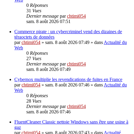
0
Réponses
31
Vues
Dernier message
par
chtimi054
sam. 8 août 2026 07:51
Commerce pirate : un cybercriminel vend des dizaines de
téraoctets de données
par
chtimi054
»
sam. 8 août 2026 07:49
» dans
Actualité du
Web
0
Réponses
27
Vues
Dernier message
par
chtimi054
sam. 8 août 2026 07:49
Cybernox multiplie les revendications de fuites en France
par
chtimi054
»
sam. 8 août 2026 07:46
» dans
Actualité du
Web
0
Réponses
28
Vues
Dernier message
par
chtimi054
sam. 8 août 2026 07:46
FluentCleaner Classic nettoie Windows sans être une usine à
gaz
par
chtimi054
»
sam. 8 août 2026 07:43
» dans
Actualité