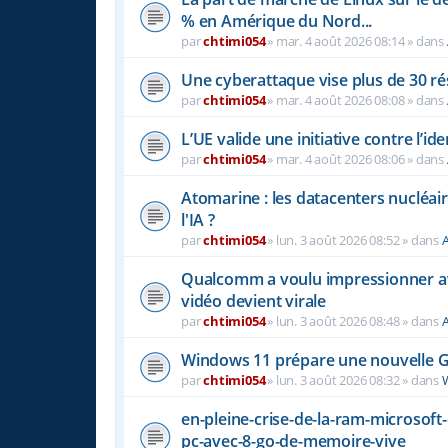
% en Amérique du Nord...
par
chtimi054
»
mar. 4 août 2026 08:14
» dans
Une cyberattaque vise plus de 30 r
par
chtimi054
»
mar. 4 août 2026 08:08
» dans
L’UE valide une initiative contre l’i
par
chtimi054
»
mar. 4 août 2026 08:06
» dans
Atomarine : les datacenters nucléaire
l'IA ?
par
chtimi054
»
lun. 3 août 2026 08:52
» dans
A
Qualcomm a voulu impressionner a
vidéo devient virale
par
chtimi054
»
lun. 3 août 2026 08:48
» dans
A
Windows 11 prépare une nouvelle Ge
par
chtimi054
»
lun. 3 août 2026 08:32
» dans
en-pleine-crise-de-la-ram-microsoft
pc-avec-8-go-de-memoire-vive