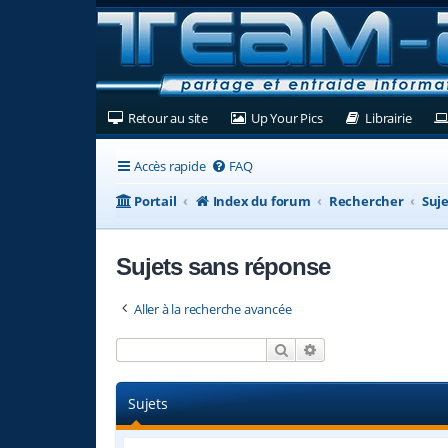
(Ouvre un nouvel onglet)
(Ouvre un nouvel ongl
(Ouvre
Retour au site
Up Your Pics
Librairie
Accès rapide
FAQ
Portail
Index du forum
Rechercher
Suje
Sujets sans réponse
Aller à la recherche avancée
Rechercher
Recherche avancée
Sujets