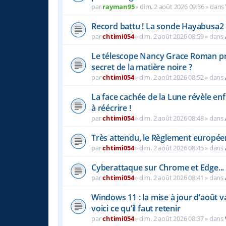
par
rayman95
»
dim. 2 août 2026 09:36
» dans
Record battu ! La sonde Hayabusa2 a
par
chtimi054
»
dim. 2 août 2026 08:59
» dans
Le télescope Nancy Grace Roman prêt 
secret de la matière noire ?
par
chtimi054
»
dim. 2 août 2026 08:52
» dans
La face cachée de la Lune révèle enfi
à réécrire !
par
chtimi054
»
dim. 2 août 2026 08:48
» dans
Très attendu, le Règlement européen s
par
chtimi054
»
dim. 2 août 2026 08:45
» dans
Cyberattaque sur Chrome et Edge...
par
chtimi054
»
dim. 2 août 2026 08:41
» dans
Windows 11 : la mise à jour d’août v
voici ce qu’il faut retenir
par
chtimi054
»
dim. 2 août 2026 08:37
» dans