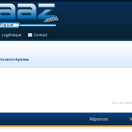
et)
 un nouvel onglet)
(Ouvre un nouvel onglet)
(Ouvre un nouvel onglet)
Logithèque
Contact
ts sans réponse
Plus de 1000 
Réponses
V