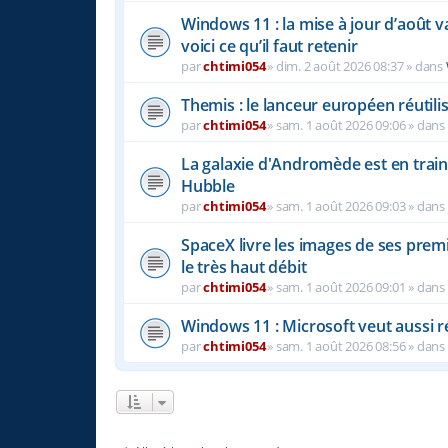
Windows 11 : la mise à jour d’août v
voici ce qu’il faut retenir
par
chtimi054
»
dim. 2 août 2026 08:37
» dans
Themis : le lanceur européen réutili
par
chtimi054
»
sam. 1 août 2026 09:06
» dans
La galaxie d'Andromède est en train
Hubble
par
chtimi054
»
sam. 1 août 2026 09:03
» dans
SpaceX livre les images de ses premi
le très haut débit
par
chtimi054
»
sam. 1 août 2026 09:01
» dans
Windows 11 : Microsoft veut aussi 
par
chtimi054
»
sam. 1 août 2026 08:56
» dans