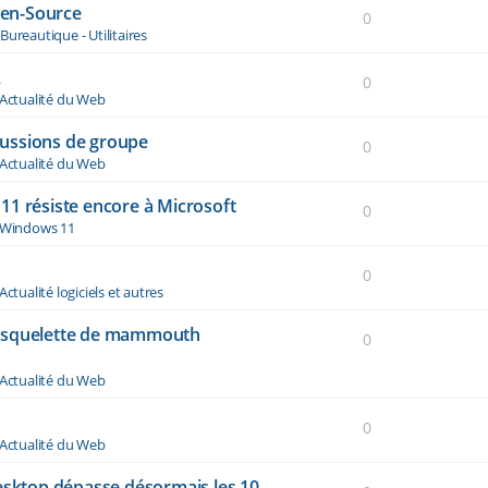
Open-Source
0
s
Bureautique - Utilitaires
A
0
Actualité du Web
ussions de groupe
0
Actualité du Web
11 résiste encore à Microsoft
0
Windows 11
0
Actualité logiciels et autres
n squelette de mammouth
0
Actualité du Web
0
Actualité du Web
desktop dépasse désormais les 10