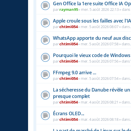
Gen Office la 1ere suite Office IA 
par
rayman95
»
mer. 5 août 2026 22:13
» dan
Apple croule sous les failles avec l'I
par
chtimi054
»
mer. 5 août 2026 08:07
» dans
WhatsApp apporte du neuf aux disc
par
chtimi054
»
mer. 5 août 2026 07:58
» dans
Pourquoi le vieux code de Windows 
par
chtimi054
»
mer. 5 août 2026 07:56
» dans
FFmpeg 9.0 arrive ...
par
chtimi054
»
mer. 5 août 2026 07:54
» dans
La sécheresse du Danube révèle u
presque complet
par
chtimi054
»
mar. 4 août 2026 08:21
» dans
Écrans OLED...
par
chtimi054
»
mar. 4 août 2026 08:18
» dans
La part de marché de Linux sur le 