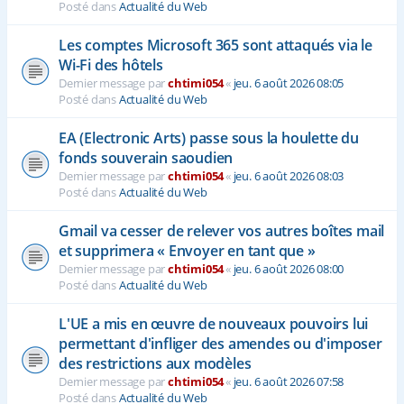
Posté dans
Actualité du Web
Les comptes Microsoft 365 sont attaqués via le
Wi-Fi des hôtels
Dernier message par
chtimi054
«
jeu. 6 août 2026 08:05
Posté dans
Actualité du Web
EA (Electronic Arts) passe sous la houlette du
fonds souverain saoudien
Dernier message par
chtimi054
«
jeu. 6 août 2026 08:03
Posté dans
Actualité du Web
Gmail va cesser de relever vos autres boîtes mail
et supprimera « Envoyer en tant que »
Dernier message par
chtimi054
«
jeu. 6 août 2026 08:00
Posté dans
Actualité du Web
L'UE a mis en œuvre de nouveaux pouvoirs lui
permettant d'infliger des amendes ou d'imposer
des restrictions aux modèles
Dernier message par
chtimi054
«
jeu. 6 août 2026 07:58
Posté dans
Actualité du Web