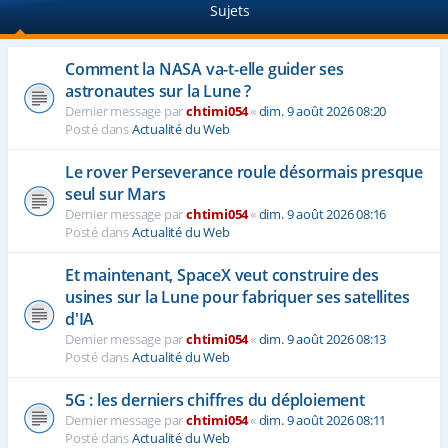
Sujets
e
r
Comment la NASA va-t-elle guider ses
astronautes sur la Lune ?
Dernier message par
chtimi054
«
dim. 9 août 2026 08:20
Posté dans
Actualité du Web
Le rover Perseverance roule désormais presque
seul sur Mars
Dernier message par
chtimi054
«
dim. 9 août 2026 08:16
Posté dans
Actualité du Web
Et maintenant, SpaceX veut construire des
usines sur la Lune pour fabriquer ses satellites
d'IA
Dernier message par
chtimi054
«
dim. 9 août 2026 08:13
Posté dans
Actualité du Web
5G : les derniers chiffres du déploiement
Dernier message par
chtimi054
«
dim. 9 août 2026 08:11
Posté dans
Actualité du Web