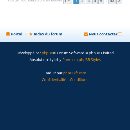
Page
1
sur
40
Plus de 1000 résultats ont été trouvés
1
2
3
4
5
40
Sui
…
Portail
Index du forum
Nous contacter
Développé par
phpBB
® Forum Software © phpBB Limited
Absolution style by
Premium phpBB Styles
Traduit par
phpBB-fr.com
Confidentialité
|
Conditions