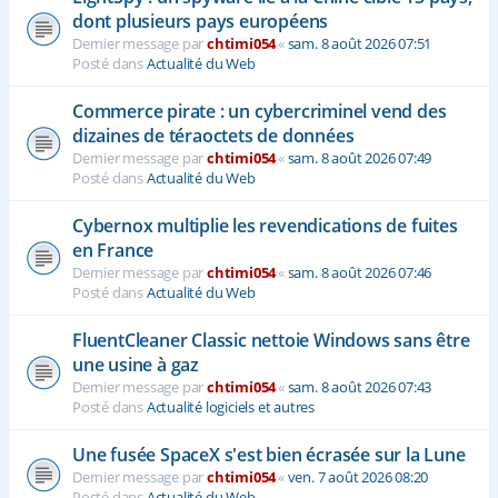
dont plusieurs pays européens
Dernier message par
chtimi054
«
sam. 8 août 2026 07:51
Posté dans
Actualité du Web
Commerce pirate : un cybercriminel vend des
dizaines de téraoctets de données
Dernier message par
chtimi054
«
sam. 8 août 2026 07:49
Posté dans
Actualité du Web
Cybernox multiplie les revendications de fuites
en France
Dernier message par
chtimi054
«
sam. 8 août 2026 07:46
Posté dans
Actualité du Web
FluentCleaner Classic nettoie Windows sans être
une usine à gaz
Dernier message par
chtimi054
«
sam. 8 août 2026 07:43
Posté dans
Actualité logiciels et autres
Une fusée SpaceX s'est bien écrasée sur la Lune
Dernier message par
chtimi054
«
ven. 7 août 2026 08:20
Posté dans
Actualité du Web