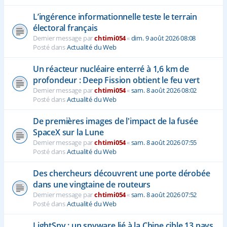
L’ingérence informationnelle teste le terrain
électoral français
Dernier message par
chtimi054
«
dim. 9 août 2026 08:08
Posté dans
Actualité du Web
Un réacteur nucléaire enterré à 1,6 km de
profondeur : Deep Fission obtient le feu vert
Dernier message par
chtimi054
«
sam. 8 août 2026 08:02
Posté dans
Actualité du Web
De premières images de l'impact de la fusée
SpaceX sur la Lune
Dernier message par
chtimi054
«
sam. 8 août 2026 07:55
Posté dans
Actualité du Web
Des chercheurs découvrent une porte dérobée
dans une vingtaine de routeurs
Dernier message par
chtimi054
«
sam. 8 août 2026 07:52
Posté dans
Actualité du Web
LightSpy : un spyware lié à la Chine cible 13 pays,