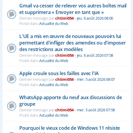
Gmail va cesser de relever vos autres boîtes mail
et supprimera « Envoyer en tant que »
Dernier message par
chtimi054
«
jeu. 6 août 2026 08:00
Posté dans
Actualité du Web
L'UE a mis en œuvre de nouveaux pouvoirs lui
permettant d'infliger des amendes ou d'imposer
des restrictions aux modèles
Dernier message par
chtimi054
«
jeu. 6 août 2026 07:58
Posté dans
Actualité du Web
Apple croule sous les failles avec l'IA
Dernier message par
chtimi054
«
mer. 5 août 2026 08:07
Posté dans
Actualité du Web
WhatsApp apporte du neuf aux discussions de
groupe
Dernier message par
chtimi054
«
mer. 5 août 2026 07:58
Posté dans
Actualité du Web
Pourquoi le vieux code de Windows 11 résiste