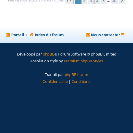
Page
1
sur
40
Plus de 1000 résultats ont été trouvés
1
2
3
4
5
40
Sui
…
Portail
Index du forum
Nous contacter
Développé par
phpBB
® Forum Software © phpBB Limited
Absolution style by
Premium phpBB Styles
Traduit par
phpBB-fr.com
Confidentialité
|
Conditions