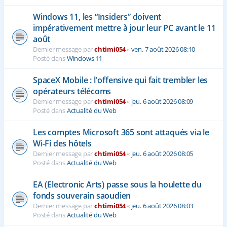
Windows 11, les “Insiders” doivent
impérativement mettre à jour leur PC avant le 11
août
Dernier message par
chtimi054
«
ven. 7 août 2026 08:10
Posté dans
Windows 11
SpaceX Mobile : l'offensive qui fait trembler les
opérateurs télécoms
Dernier message par
chtimi054
«
jeu. 6 août 2026 08:09
Posté dans
Actualité du Web
Les comptes Microsoft 365 sont attaqués via le
Wi-Fi des hôtels
Dernier message par
chtimi054
«
jeu. 6 août 2026 08:05
Posté dans
Actualité du Web
EA (Electronic Arts) passe sous la houlette du
fonds souverain saoudien
Dernier message par
chtimi054
«
jeu. 6 août 2026 08:03
Posté dans
Actualité du Web