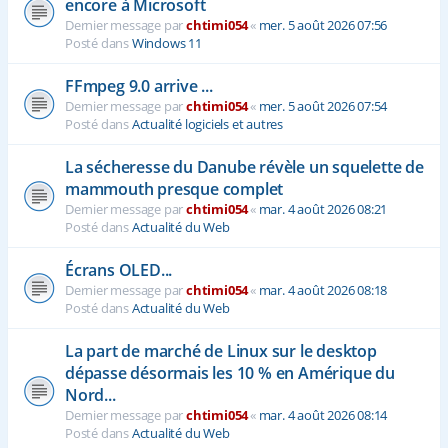
encore à Microsoft
Dernier message par
chtimi054
«
mer. 5 août 2026 07:56
Posté dans
Windows 11
FFmpeg 9.0 arrive ...
Dernier message par
chtimi054
«
mer. 5 août 2026 07:54
Posté dans
Actualité logiciels et autres
La sécheresse du Danube révèle un squelette de
mammouth presque complet
Dernier message par
chtimi054
«
mar. 4 août 2026 08:21
Posté dans
Actualité du Web
Écrans OLED...
Dernier message par
chtimi054
«
mar. 4 août 2026 08:18
Posté dans
Actualité du Web
La part de marché de Linux sur le desktop
dépasse désormais les 10 % en Amérique du
Nord...
Dernier message par
chtimi054
«
mar. 4 août 2026 08:14
Posté dans
Actualité du Web