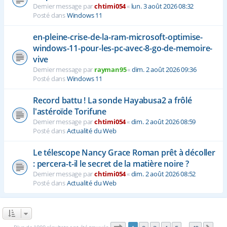
Dernier message par
chtimi054
«
lun. 3 août 2026 08:32
Posté dans
Windows 11
en-pleine-crise-de-la-ram-microsoft-optimise-
windows-11-pour-les-pc-avec-8-go-de-memoire-
vive
Dernier message par
rayman95
«
dim. 2 août 2026 09:36
Posté dans
Windows 11
Record battu ! La sonde Hayabusa2 a frôlé
l'astéroïde Torifune
Dernier message par
chtimi054
«
dim. 2 août 2026 08:59
Posté dans
Actualité du Web
Le télescope Nancy Grace Roman prêt à décoller
: percera-t-il le secret de la matière noire ?
Dernier message par
chtimi054
«
dim. 2 août 2026 08:52
Posté dans
Actualité du Web