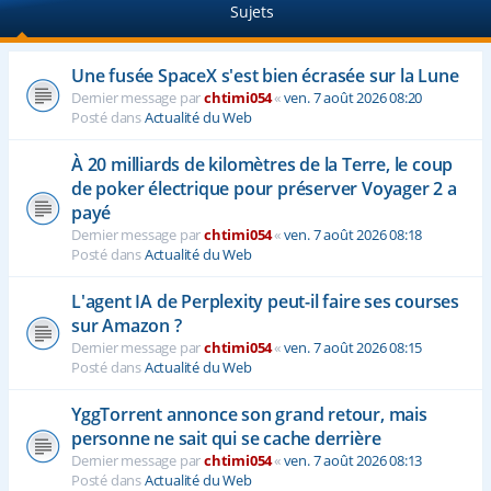
Sujets
e
r
Une fusée SpaceX s'est bien écrasée sur la Lune
Dernier message par
chtimi054
«
ven. 7 août 2026 08:20
Posté dans
Actualité du Web
À 20 milliards de kilomètres de la Terre, le coup
de poker électrique pour préserver Voyager 2 a
payé
Dernier message par
chtimi054
«
ven. 7 août 2026 08:18
Posté dans
Actualité du Web
L'agent IA de Perplexity peut-il faire ses courses
sur Amazon ?
Dernier message par
chtimi054
«
ven. 7 août 2026 08:15
Posté dans
Actualité du Web
YggTorrent annonce son grand retour, mais
personne ne sait qui se cache derrière
Dernier message par
chtimi054
«
ven. 7 août 2026 08:13
Posté dans
Actualité du Web