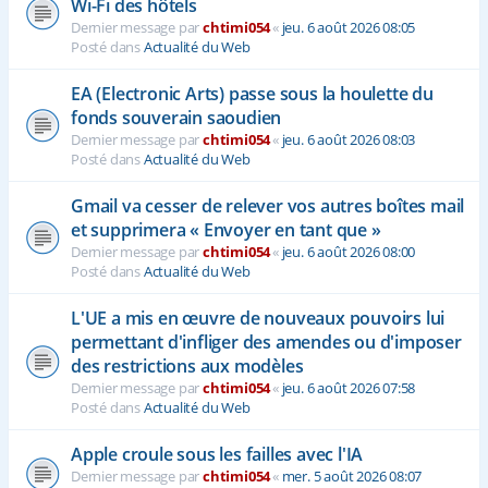
Wi-Fi des hôtels
Dernier message par
chtimi054
«
jeu. 6 août 2026 08:05
Posté dans
Actualité du Web
EA (Electronic Arts) passe sous la houlette du
fonds souverain saoudien
Dernier message par
chtimi054
«
jeu. 6 août 2026 08:03
Posté dans
Actualité du Web
Gmail va cesser de relever vos autres boîtes mail
et supprimera « Envoyer en tant que »
Dernier message par
chtimi054
«
jeu. 6 août 2026 08:00
Posté dans
Actualité du Web
L'UE a mis en œuvre de nouveaux pouvoirs lui
permettant d'infliger des amendes ou d'imposer
des restrictions aux modèles
Dernier message par
chtimi054
«
jeu. 6 août 2026 07:58
Posté dans
Actualité du Web
Apple croule sous les failles avec l'IA
Dernier message par
chtimi054
«
mer. 5 août 2026 08:07