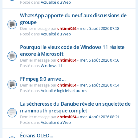
Posté dans
Actualité du Web
WhatsApp apporte du neuf aux discussions de
groupe
Dernier message par
chtimi054
«
mer. 5 août 2026 07:58
Posté dans
Actualité du Web
Pourquoi le vieux code de Windows 11 résiste
encore à Microsoft
Dernier message par
chtimi054
«
mer. 5 août 2026 07:56
Posté dans
Windows 11
FFmpeg 9.0 arrive ...
Dernier message par
chtimi054
«
mer. 5 août 2026 07:54
Posté dans
Actualité logiciels et autres
La sécheresse du Danube révèle un squelette de
mammouth presque complet
Dernier message par
chtimi054
«
mar. 4 août 2026 08:21
Posté dans
Actualité du Web
Écrans OLED...