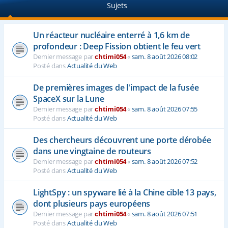
Sujets
e
r
Un réacteur nucléaire enterré à 1,6 km de
profondeur : Deep Fission obtient le feu vert
Dernier message par
chtimi054
«
sam. 8 août 2026 08:02
Posté dans
Actualité du Web
De premières images de l'impact de la fusée
SpaceX sur la Lune
Dernier message par
chtimi054
«
sam. 8 août 2026 07:55
Posté dans
Actualité du Web
Des chercheurs découvrent une porte dérobée
dans une vingtaine de routeurs
Dernier message par
chtimi054
«
sam. 8 août 2026 07:52
Posté dans
Actualité du Web
LightSpy : un spyware lié à la Chine cible 13 pays,
dont plusieurs pays européens
Dernier message par
chtimi054
«
sam. 8 août 2026 07:51
Posté dans
Actualité du Web