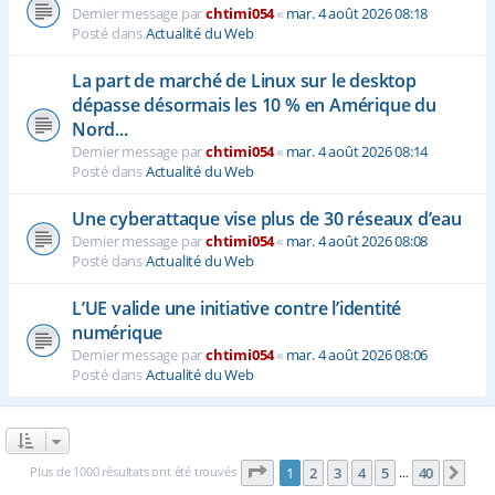
Dernier message par
chtimi054
«
mar. 4 août 2026 08:18
Posté dans
Actualité du Web
La part de marché de Linux sur le desktop
dépasse désormais les 10 % en Amérique du
Nord...
Dernier message par
chtimi054
«
mar. 4 août 2026 08:14
Posté dans
Actualité du Web
Une cyberattaque vise plus de 30 réseaux d’eau
Dernier message par
chtimi054
«
mar. 4 août 2026 08:08
Posté dans
Actualité du Web
L’UE valide une initiative contre l’identité
numérique
Dernier message par
chtimi054
«
mar. 4 août 2026 08:06
Posté dans
Actualité du Web
Page
1
sur
40
Plus de 1000 résultats ont été trouvés
1
2
3
4
5
40
Sui
…