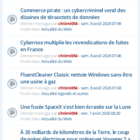
Commerce pirate : un cybercriminel vend des
dizaines de téraoctets de données
Dernier message par
chtimi054
«
sam. 8 août 2026 07:49
Posté dans
Actualité du Web
Cybernox multiplie les revendications de fuites
en France
Dernier message par
chtimi054
«
sam. 8 août 2026 07:46
Posté dans
Actualité du Web
FluentCleaner Classic nettoie Windows sans être
une usine à gaz
Dernier message par
chtimi054
«
sam. 8 août 2026 07:43
Posté dans
Actualité logiciels et autres
Une fusée SpaceX s'est bien écrasée sur la Lune
Dernier message par
chtimi054
«
ven. 7 août 2026 08:20
Posté dans
Actualité du Web
À 20 milliards de kilomètres de la Terre, le coup
de poker électrique pour préserver Voyager 2 a