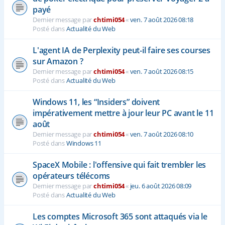
payé
Dernier message par
chtimi054
«
ven. 7 août 2026 08:18
Posté dans
Actualité du Web
L'agent IA de Perplexity peut-il faire ses courses
sur Amazon ?
Dernier message par
chtimi054
«
ven. 7 août 2026 08:15
Posté dans
Actualité du Web
Windows 11, les “Insiders” doivent
impérativement mettre à jour leur PC avant le 11
août
Dernier message par
chtimi054
«
ven. 7 août 2026 08:10
Posté dans
Windows 11
SpaceX Mobile : l'offensive qui fait trembler les
opérateurs télécoms
Dernier message par
chtimi054
«
jeu. 6 août 2026 08:09
Posté dans
Actualité du Web
Les comptes Microsoft 365 sont attaqués via le