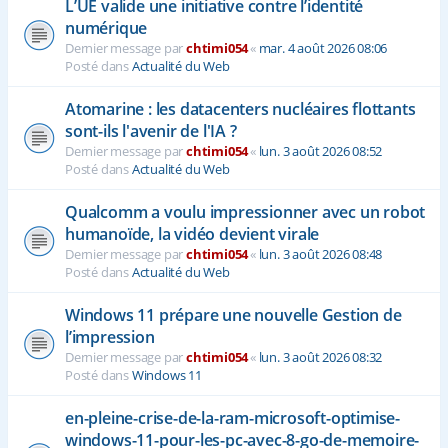
L’UE valide une initiative contre l’identité
numérique
Dernier message par
chtimi054
«
mar. 4 août 2026 08:06
Posté dans
Actualité du Web
Atomarine : les datacenters nucléaires flottants
sont-ils l'avenir de l'IA ?
Dernier message par
chtimi054
«
lun. 3 août 2026 08:52
Posté dans
Actualité du Web
Qualcomm a voulu impressionner avec un robot
humanoïde, la vidéo devient virale
Dernier message par
chtimi054
«
lun. 3 août 2026 08:48
Posté dans
Actualité du Web
Windows 11 prépare une nouvelle Gestion de
l’impression
Dernier message par
chtimi054
«
lun. 3 août 2026 08:32
Posté dans
Windows 11
en-pleine-crise-de-la-ram-microsoft-optimise-
windows-11-pour-les-pc-avec-8-go-de-memoire-