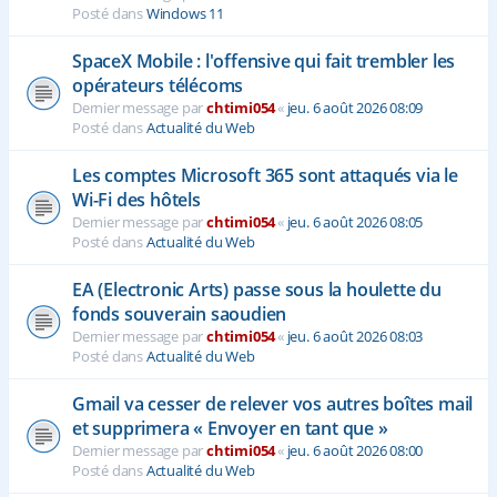
Posté dans
Windows 11
SpaceX Mobile : l'offensive qui fait trembler les
opérateurs télécoms
Dernier message par
chtimi054
«
jeu. 6 août 2026 08:09
Posté dans
Actualité du Web
Les comptes Microsoft 365 sont attaqués via le
Wi-Fi des hôtels
Dernier message par
chtimi054
«
jeu. 6 août 2026 08:05
Posté dans
Actualité du Web
EA (Electronic Arts) passe sous la houlette du
fonds souverain saoudien
Dernier message par
chtimi054
«
jeu. 6 août 2026 08:03
Posté dans
Actualité du Web
Gmail va cesser de relever vos autres boîtes mail
et supprimera « Envoyer en tant que »
Dernier message par
chtimi054
«
jeu. 6 août 2026 08:00
Posté dans
Actualité du Web