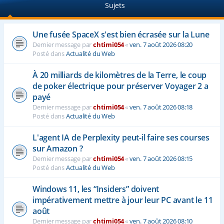
Sujets
e
r
Une fusée SpaceX s'est bien écrasée sur la Lune
Dernier message par
chtimi054
«
ven. 7 août 2026 08:20
Posté dans
Actualité du Web
À 20 milliards de kilomètres de la Terre, le coup
de poker électrique pour préserver Voyager 2 a
payé
Dernier message par
chtimi054
«
ven. 7 août 2026 08:18
Posté dans
Actualité du Web
L'agent IA de Perplexity peut-il faire ses courses
sur Amazon ?
Dernier message par
chtimi054
«
ven. 7 août 2026 08:15
Posté dans
Actualité du Web
Windows 11, les “Insiders” doivent
impérativement mettre à jour leur PC avant le 11
août
Dernier message par
chtimi054
«
ven. 7 août 2026 08:10