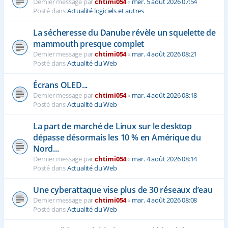
Dernier message par
chtimi054
«
mer. 5 août 2026 07:54
Posté dans
Actualité logiciels et autres
La sécheresse du Danube révèle un squelette de
mammouth presque complet
Dernier message par
chtimi054
«
mar. 4 août 2026 08:21
Posté dans
Actualité du Web
Écrans OLED...
Dernier message par
chtimi054
«
mar. 4 août 2026 08:18
Posté dans
Actualité du Web
La part de marché de Linux sur le desktop
dépasse désormais les 10 % en Amérique du
Nord...
Dernier message par
chtimi054
«
mar. 4 août 2026 08:14
Posté dans
Actualité du Web
Une cyberattaque vise plus de 30 réseaux d’eau
Dernier message par
chtimi054
«
mar. 4 août 2026 08:08
Posté dans
Actualité du Web