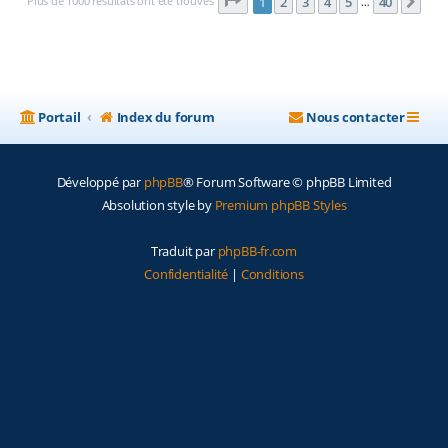
Page
1
sur
40
Plus de 1000 résultats ont été trouvés
1
2
3
4
5
40
Sui
…
Portail
Index du forum
Nous contacter
Développé par
phpBB
® Forum Software © phpBB Limited
Absolution style by
Premium phpBB Styles
Traduit par
phpBB-fr.com
Confidentialité
|
Conditions