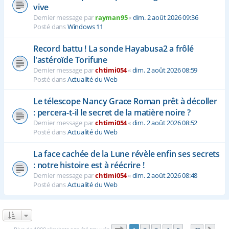
vive
Dernier message par
rayman95
«
dim. 2 août 2026 09:36
Posté dans
Windows 11
Record battu ! La sonde Hayabusa2 a frôlé
l'astéroïde Torifune
Dernier message par
chtimi054
«
dim. 2 août 2026 08:59
Posté dans
Actualité du Web
Le télescope Nancy Grace Roman prêt à décoller
: percera-t-il le secret de la matière noire ?
Dernier message par
chtimi054
«
dim. 2 août 2026 08:52
Posté dans
Actualité du Web
La face cachée de la Lune révèle enfin ses secrets
: notre histoire est à réécrire !
Dernier message par
chtimi054
«
dim. 2 août 2026 08:48
Posté dans
Actualité du Web