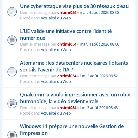
Une cyberattaque vise plus de 30 réseaux d’eau
Dernier message par
chtimi054
«
mar. 4 août 2026 08:08
Posté dans
Actualité du Web
L’UE valide une initiative contre l’identité
numérique
Dernier message par
chtimi054
«
mar. 4 août 2026 08:06
Posté dans
Actualité du Web
Atomarine : les datacenters nucléaires flottants
sont-ils l'avenir de l'IA ?
Dernier message par
chtimi054
«
lun. 3 août 2026 08:52
Posté dans
Actualité du Web
Qualcomm a voulu impressionner avec un robot
humanoïde, la vidéo devient virale
Dernier message par
chtimi054
«
lun. 3 août 2026 08:48
Posté dans
Actualité du Web
Windows 11 prépare une nouvelle Gestion de
l’impression