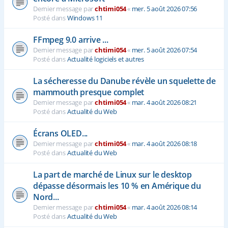
Dernier message par
chtimi054
«
mer. 5 août 2026 07:56
Posté dans
Windows 11
FFmpeg 9.0 arrive ...
Dernier message par
chtimi054
«
mer. 5 août 2026 07:54
Posté dans
Actualité logiciels et autres
La sécheresse du Danube révèle un squelette de
mammouth presque complet
Dernier message par
chtimi054
«
mar. 4 août 2026 08:21
Posté dans
Actualité du Web
Écrans OLED...
Dernier message par
chtimi054
«
mar. 4 août 2026 08:18
Posté dans
Actualité du Web
La part de marché de Linux sur le desktop
dépasse désormais les 10 % en Amérique du
Nord...
Dernier message par
chtimi054
«
mar. 4 août 2026 08:14
Posté dans
Actualité du Web