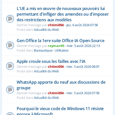
L'UE a mis en œuvre de nouveaux pouvoirs lui
permettant d'infliger des amendes ou d'imposer
des restrictions aux modèles
Dernier message par
chtimi054
«
jeu. 6 août 2026 07:58
Posté dans
Actualité du Web
Gen Office la 1ere suite Office IA Open-Source
Dernier message par
rayman95
«
mer. 5 août 2026 22:13
Posté dans
Bureautique - Utilitaires
Apple croule sous les failles avec l'IA
Dernier message par
chtimi054
«
mer. 5 août 2026 08:07
Posté dans
Actualité du Web
WhatsApp apporte du neuf aux discussions de
groupe
Dernier message par
chtimi054
«
mer. 5 août 2026 07:58
Posté dans
Actualité du Web
Pourquoi le vieux code de Windows 11 résiste
encore à Microsoft