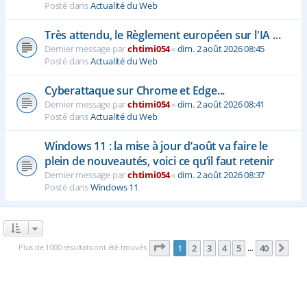
Posté dans
Actualité du Web
Très attendu, le Règlement européen sur l'IA ...
Dernier message par
chtimi054
«
dim. 2 août 2026 08:45
Posté dans
Actualité du Web
Cyberattaque sur Chrome et Edge...
Dernier message par
chtimi054
«
dim. 2 août 2026 08:41
Posté dans
Actualité du Web
Windows 11 : la mise à jour d’août va faire le
plein de nouveautés, voici ce qu’il faut retenir
Dernier message par
chtimi054
«
dim. 2 août 2026 08:37
Posté dans
Windows 11
Page
1
sur
40
Plus de 1000 résultats ont été trouvés
1
2
3
4
5
40
Sui
…