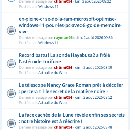
Dernier message par
chtimi054
«
lun. 3 août 2026 08:32
Posté dans
Windows 11
en-pleine-crise-de-la-ram-microsoft-optimise-
windows-11-pour-les-pc-avec-8-go-de-memoire-
vive
Dernier message par
rayman95
«
dim. 2 août 2026 09:36
Posté dans
Windows 11
Record battu ! La sonde Hayabusa2 a frôlé
l'astéroïde Torifune
Dernier message par
chtimi054
«
dim. 2 août 2026 08:59
Posté dans
Actualité du Web
Le télescope Nancy Grace Roman prêt à décoller
: percera-t-il le secret de la matière noire ?
Dernier message par
chtimi054
«
dim. 2 août 2026 08:52
Posté dans
Actualité du Web
La face cachée de la Lune révèle enfin ses secrets
: notre histoire est à réécrire !
Dernier message par
chtimi054
«
dim. 2 août 2026 08:48