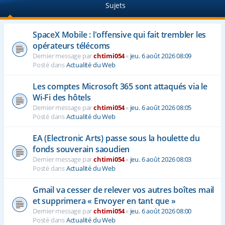
Sujets
e
r
SpaceX Mobile : l'offensive qui fait trembler les
opérateurs télécoms
Dernier message par
chtimi054
«
jeu. 6 août 2026 08:09
Posté dans
Actualité du Web
Les comptes Microsoft 365 sont attaqués via le
Wi-Fi des hôtels
Dernier message par
chtimi054
«
jeu. 6 août 2026 08:05
Posté dans
Actualité du Web
EA (Electronic Arts) passe sous la houlette du
fonds souverain saoudien
Dernier message par
chtimi054
«
jeu. 6 août 2026 08:03
Posté dans
Actualité du Web
Gmail va cesser de relever vos autres boîtes mail
et supprimera « Envoyer en tant que »
Dernier message par
chtimi054
«
jeu. 6 août 2026 08:00
Posté dans
Actualité du Web