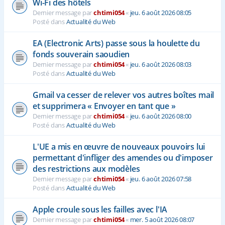
Wi-Fi des hôtels
Dernier message par
chtimi054
«
jeu. 6 août 2026 08:05
Posté dans
Actualité du Web
EA (Electronic Arts) passe sous la houlette du
fonds souverain saoudien
Dernier message par
chtimi054
«
jeu. 6 août 2026 08:03
Posté dans
Actualité du Web
Gmail va cesser de relever vos autres boîtes mail
et supprimera « Envoyer en tant que »
Dernier message par
chtimi054
«
jeu. 6 août 2026 08:00
Posté dans
Actualité du Web
L'UE a mis en œuvre de nouveaux pouvoirs lui
permettant d'infliger des amendes ou d'imposer
des restrictions aux modèles
Dernier message par
chtimi054
«
jeu. 6 août 2026 07:58
Posté dans
Actualité du Web
Apple croule sous les failles avec l'IA
Dernier message par
chtimi054
«
mer. 5 août 2026 08:07