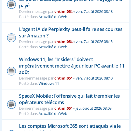
payé
Dernier message par
chtimi054
«
ven. 7 août 2026 08:18
Posté dans
Actualité du Web
L'agent IA de Perplexity peut-il faire ses courses
sur Amazon ?
Dernier message par
chtimi054
«
ven. 7 août 2026 08:15
Posté dans
Actualité du Web
Windows 11, les “Insiders” doivent
impérativement mettre à jour leur PC avant le 11
août
Dernier message par
chtimi054
«
ven. 7 août 2026 08:10
Posté dans
Windows 11
SpaceX Mobile : l'offensive qui fait trembler les
opérateurs télécoms
Dernier message par
chtimi054
«
jeu. 6 août 2026 08:09
Posté dans
Actualité du Web
Les comptes Microsoft 365 sont attaqués via le