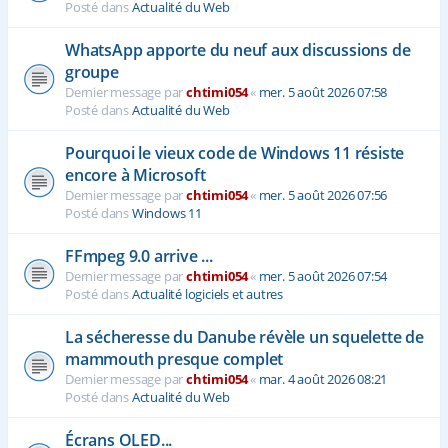
Posté dans
Actualité du Web
WhatsApp apporte du neuf aux discussions de
groupe
Dernier message par
chtimi054
«
mer. 5 août 2026 07:58
Posté dans
Actualité du Web
Pourquoi le vieux code de Windows 11 résiste
encore à Microsoft
Dernier message par
chtimi054
«
mer. 5 août 2026 07:56
Posté dans
Windows 11
FFmpeg 9.0 arrive ...
Dernier message par
chtimi054
«
mer. 5 août 2026 07:54
Posté dans
Actualité logiciels et autres
La sécheresse du Danube révèle un squelette de
mammouth presque complet
Dernier message par
chtimi054
«
mar. 4 août 2026 08:21
Posté dans
Actualité du Web
Écrans OLED...