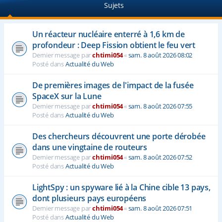
Sujets
e
r
Un réacteur nucléaire enterré à 1,6 km de
profondeur : Deep Fission obtient le feu vert
Dernier message par
chtimi054
«
sam. 8 août 2026 08:02
Posté dans
Actualité du Web
De premières images de l'impact de la fusée
SpaceX sur la Lune
Dernier message par
chtimi054
«
sam. 8 août 2026 07:55
Posté dans
Actualité du Web
Des chercheurs découvrent une porte dérobée
dans une vingtaine de routeurs
Dernier message par
chtimi054
«
sam. 8 août 2026 07:52
Posté dans
Actualité du Web
LightSpy : un spyware lié à la Chine cible 13 pays,
dont plusieurs pays européens
Dernier message par
chtimi054
«
sam. 8 août 2026 07:51
Posté dans
Actualité du Web