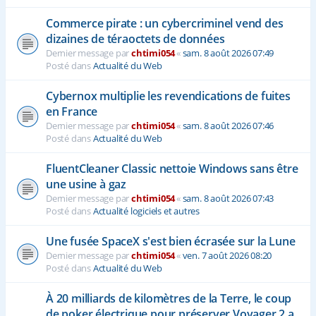
Commerce pirate : un cybercriminel vend des
dizaines de téraoctets de données
Dernier message par
chtimi054
«
sam. 8 août 2026 07:49
Posté dans
Actualité du Web
Cybernox multiplie les revendications de fuites
en France
Dernier message par
chtimi054
«
sam. 8 août 2026 07:46
Posté dans
Actualité du Web
FluentCleaner Classic nettoie Windows sans être
une usine à gaz
Dernier message par
chtimi054
«
sam. 8 août 2026 07:43
Posté dans
Actualité logiciels et autres
Une fusée SpaceX s'est bien écrasée sur la Lune
Dernier message par
chtimi054
«
ven. 7 août 2026 08:20
Posté dans
Actualité du Web
À 20 milliards de kilomètres de la Terre, le coup
de poker électrique pour préserver Voyager 2 a