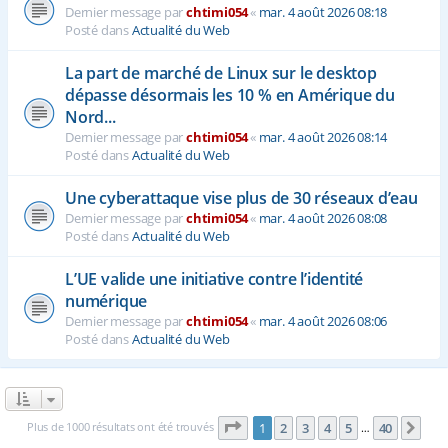
Dernier message par
chtimi054
«
mar. 4 août 2026 08:18
Posté dans
Actualité du Web
La part de marché de Linux sur le desktop
dépasse désormais les 10 % en Amérique du
Nord...
Dernier message par
chtimi054
«
mar. 4 août 2026 08:14
Posté dans
Actualité du Web
Une cyberattaque vise plus de 30 réseaux d’eau
Dernier message par
chtimi054
«
mar. 4 août 2026 08:08
Posté dans
Actualité du Web
L’UE valide une initiative contre l’identité
numérique
Dernier message par
chtimi054
«
mar. 4 août 2026 08:06
Posté dans
Actualité du Web
Page
1
sur
40
Plus de 1000 résultats ont été trouvés
1
2
3
4
5
40
Sui
…