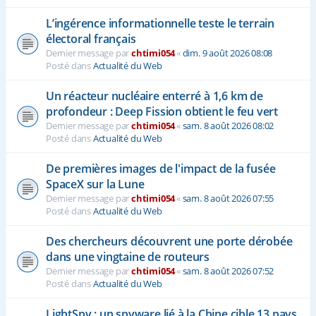
L’ingérence informationnelle teste le terrain
électoral français
Dernier message par
chtimi054
«
dim. 9 août 2026 08:08
Posté dans
Actualité du Web
Un réacteur nucléaire enterré à 1,6 km de
profondeur : Deep Fission obtient le feu vert
Dernier message par
chtimi054
«
sam. 8 août 2026 08:02
Posté dans
Actualité du Web
De premières images de l'impact de la fusée
SpaceX sur la Lune
Dernier message par
chtimi054
«
sam. 8 août 2026 07:55
Posté dans
Actualité du Web
Des chercheurs découvrent une porte dérobée
dans une vingtaine de routeurs
Dernier message par
chtimi054
«
sam. 8 août 2026 07:52
Posté dans
Actualité du Web
LightSpy : un spyware lié à la Chine cible 13 pays,