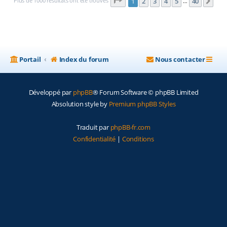
Page
1
sur
40
Plus de 1000 résultats ont été trouvés
1
2
3
4
5
40
Sui
…
Portail
Index du forum
Nous contacter
Développé par
phpBB
® Forum Software © phpBB Limited
Absolution style by
Premium phpBB Styles
Traduit par
phpBB-fr.com
Confidentialité
|
Conditions