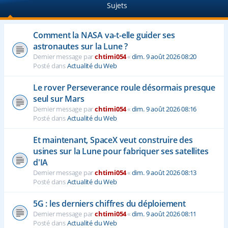
Sujets
e
r
Comment la NASA va-t-elle guider ses
astronautes sur la Lune ?
Dernier message par
chtimi054
«
dim. 9 août 2026 08:20
Posté dans
Actualité du Web
Le rover Perseverance roule désormais presque
seul sur Mars
Dernier message par
chtimi054
«
dim. 9 août 2026 08:16
Posté dans
Actualité du Web
Et maintenant, SpaceX veut construire des
usines sur la Lune pour fabriquer ses satellites
d'IA
Dernier message par
chtimi054
«
dim. 9 août 2026 08:13
Posté dans
Actualité du Web
5G : les derniers chiffres du déploiement
Dernier message par
chtimi054
«
dim. 9 août 2026 08:11
Posté dans
Actualité du Web