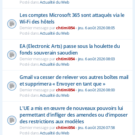
Posté dans
Actualité du Web
Les comptes Microsoft 365 sont attaqués via le
Wi-Fi des hôtels
Dernier message par
chtimi054
«
jeu. 6 août 2026 08:05
Posté dans
Actualité du Web
EA (Electronic Arts) passe sous la houlette du
fonds souverain saoudien
Dernier message par
chtimi054
«
jeu. 6 août 2026 08:03
Posté dans
Actualité du Web
Gmail va cesser de relever vos autres boîtes mail
et supprimera « Envoyer en tant que »
Dernier message par
chtimi054
«
jeu. 6 août 2026 08:00
Posté dans
Actualité du Web
L'UE a mis en œuvre de nouveaux pouvoirs lui
permettant d'infliger des amendes ou d'imposer
des restrictions aux modèles
Dernier message par
chtimi054
«
jeu. 6 août 2026 07:58
Posté dans
Actualité du Web