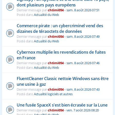
dont plusieurs pays européens
Dernier message par
chtimi054
«
sam. 8 août 2026 07:51
Posté dans
Actualité du Web
Commerce pirate : un cybercriminel vend des
dizaines de téraoctets de données
Dernier message par
chtimi054
«
sam. 8 août 2026 07:49
Posté dans
Actualité du Web
Cybernox multiplie les revendications de fuites
en France
Dernier message par
chtimi054
«
sam. 8 août 2026 07:46
Posté dans
Actualité du Web
FluentCleaner Classic nettoie Windows sans être
une usine à gaz
Dernier message par
chtimi054
«
sam. 8 août 2026 07:43
Posté dans
Actualité logiciels et autres
Une fusée SpaceX s'est bien écrasée sur la Lune
Dernier message par
chtimi054
«
ven. 7 août 2026 08:20
Posté dans
Actualité du Web