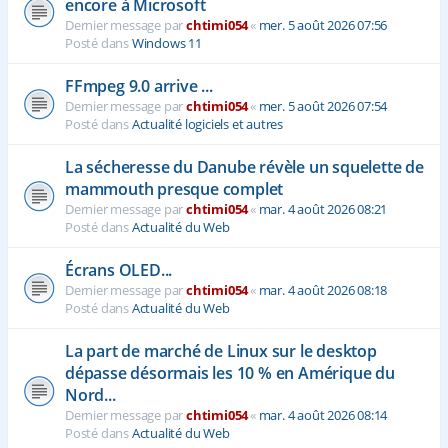
encore à Microsoft
Dernier message par
chtimi054
«
mer. 5 août 2026 07:56
Posté dans
Windows 11
FFmpeg 9.0 arrive ...
Dernier message par
chtimi054
«
mer. 5 août 2026 07:54
Posté dans
Actualité logiciels et autres
La sécheresse du Danube révèle un squelette de
mammouth presque complet
Dernier message par
chtimi054
«
mar. 4 août 2026 08:21
Posté dans
Actualité du Web
Écrans OLED...
Dernier message par
chtimi054
«
mar. 4 août 2026 08:18
Posté dans
Actualité du Web
La part de marché de Linux sur le desktop
dépasse désormais les 10 % en Amérique du
Nord...
Dernier message par
chtimi054
«
mar. 4 août 2026 08:14
Posté dans
Actualité du Web