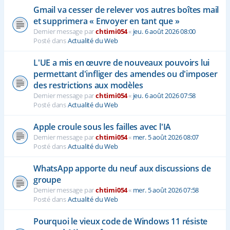
Gmail va cesser de relever vos autres boîtes mail
et supprimera « Envoyer en tant que »
Dernier message par
chtimi054
«
jeu. 6 août 2026 08:00
Posté dans
Actualité du Web
L'UE a mis en œuvre de nouveaux pouvoirs lui
permettant d'infliger des amendes ou d'imposer
des restrictions aux modèles
Dernier message par
chtimi054
«
jeu. 6 août 2026 07:58
Posté dans
Actualité du Web
Apple croule sous les failles avec l'IA
Dernier message par
chtimi054
«
mer. 5 août 2026 08:07
Posté dans
Actualité du Web
WhatsApp apporte du neuf aux discussions de
groupe
Dernier message par
chtimi054
«
mer. 5 août 2026 07:58
Posté dans
Actualité du Web
Pourquoi le vieux code de Windows 11 résiste