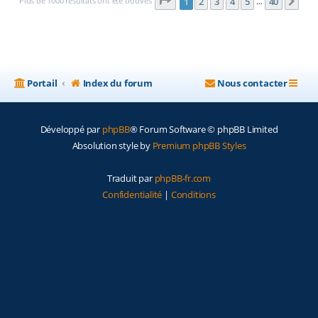
Page
1
sur
40
Plus de 1000 résultats ont été trouvés
1
2
3
4
5
40
Sui
…
Portail
Index du forum
Nous contacter
Développé par
phpBB
® Forum Software © phpBB Limited
Absolution style by
Premium phpBB Styles
Traduit par
phpBB-fr.com
Confidentialité
|
Conditions