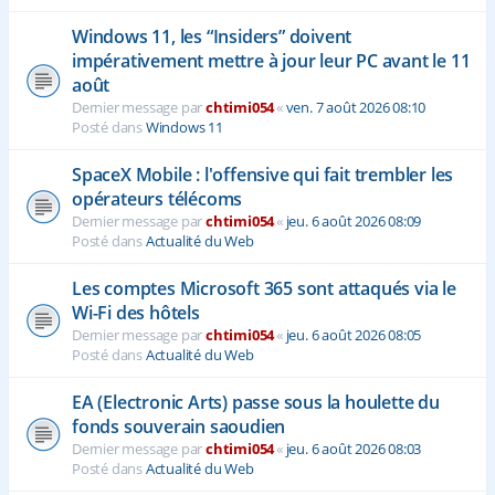
Windows 11, les “Insiders” doivent
impérativement mettre à jour leur PC avant le 11
août
Dernier message par
chtimi054
«
ven. 7 août 2026 08:10
Posté dans
Windows 11
SpaceX Mobile : l'offensive qui fait trembler les
opérateurs télécoms
Dernier message par
chtimi054
«
jeu. 6 août 2026 08:09
Posté dans
Actualité du Web
Les comptes Microsoft 365 sont attaqués via le
Wi-Fi des hôtels
Dernier message par
chtimi054
«
jeu. 6 août 2026 08:05
Posté dans
Actualité du Web
EA (Electronic Arts) passe sous la houlette du
fonds souverain saoudien
Dernier message par
chtimi054
«
jeu. 6 août 2026 08:03
Posté dans
Actualité du Web