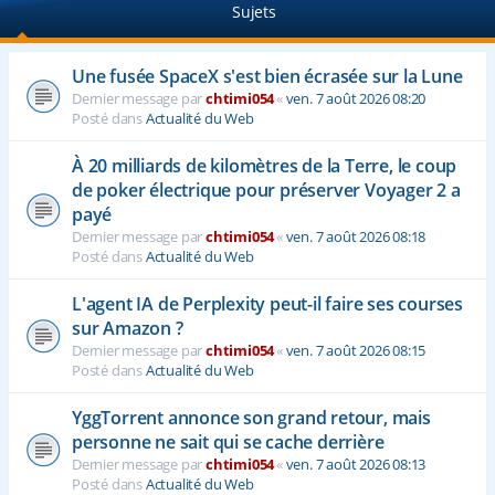
Sujets
e
r
Une fusée SpaceX s'est bien écrasée sur la Lune
Dernier message par
chtimi054
«
ven. 7 août 2026 08:20
Posté dans
Actualité du Web
À 20 milliards de kilomètres de la Terre, le coup
de poker électrique pour préserver Voyager 2 a
payé
Dernier message par
chtimi054
«
ven. 7 août 2026 08:18
Posté dans
Actualité du Web
L'agent IA de Perplexity peut-il faire ses courses
sur Amazon ?
Dernier message par
chtimi054
«
ven. 7 août 2026 08:15
Posté dans
Actualité du Web
YggTorrent annonce son grand retour, mais
personne ne sait qui se cache derrière
Dernier message par
chtimi054
«
ven. 7 août 2026 08:13
Posté dans
Actualité du Web