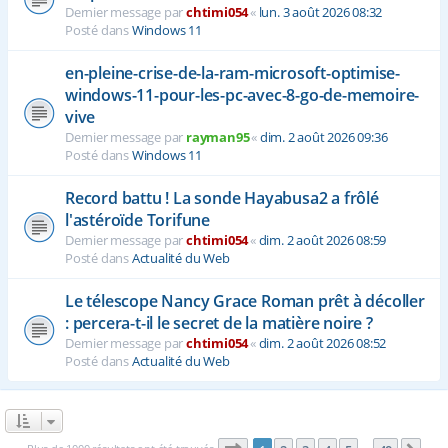
Dernier message par
chtimi054
«
lun. 3 août 2026 08:32
Posté dans
Windows 11
en-pleine-crise-de-la-ram-microsoft-optimise-
windows-11-pour-les-pc-avec-8-go-de-memoire-
vive
Dernier message par
rayman95
«
dim. 2 août 2026 09:36
Posté dans
Windows 11
Record battu ! La sonde Hayabusa2 a frôlé
l'astéroïde Torifune
Dernier message par
chtimi054
«
dim. 2 août 2026 08:59
Posté dans
Actualité du Web
Le télescope Nancy Grace Roman prêt à décoller
: percera-t-il le secret de la matière noire ?
Dernier message par
chtimi054
«
dim. 2 août 2026 08:52
Posté dans
Actualité du Web