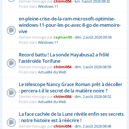
Dernier message par
chtimi054
«
lun. 3 août 2026 08:32
Posté dans
Windows 11
en-pleine-crise-de-la-ram-microsoft-optimise-
windows-11-pour-les-pc-avec-8-go-de-memoire-
vive
Dernier message par
rayman95
«
dim. 2 août 2026 09:36
Posté dans
Windows 11
Record battu ! La sonde Hayabusa2 a frôlé
l'astéroïde Torifune
Dernier message par
chtimi054
«
dim. 2 août 2026 08:59
Posté dans
Actualité du Web
Le télescope Nancy Grace Roman prêt à décoller
: percera-t-il le secret de la matière noire ?
Dernier message par
chtimi054
«
dim. 2 août 2026 08:52
Posté dans
Actualité du Web
La face cachée de la Lune révèle enfin ses secrets
: notre histoire est à réécrire !
Dernier message par
chtimi054
«
dim. 2 août 2026 08:48