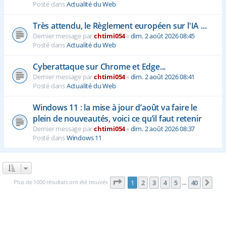
Posté dans
Actualité du Web
Très attendu, le Règlement européen sur l'IA ...
Dernier message par
chtimi054
«
dim. 2 août 2026 08:45
Posté dans
Actualité du Web
Cyberattaque sur Chrome et Edge...
Dernier message par
chtimi054
«
dim. 2 août 2026 08:41
Posté dans
Actualité du Web
Windows 11 : la mise à jour d’août va faire le
plein de nouveautés, voici ce qu’il faut retenir
Dernier message par
chtimi054
«
dim. 2 août 2026 08:37
Posté dans
Windows 11
Page
1
sur
40
Plus de 1000 résultats ont été trouvés
1
2
3
4
5
40
Sui
…