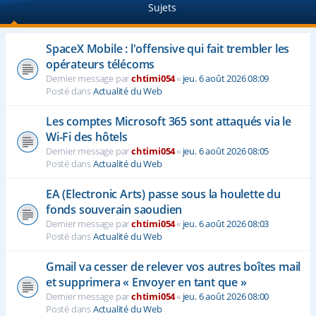
Sujets
e
r
SpaceX Mobile : l'offensive qui fait trembler les
opérateurs télécoms
Dernier message par
chtimi054
«
jeu. 6 août 2026 08:09
Posté dans
Actualité du Web
Les comptes Microsoft 365 sont attaqués via le
Wi-Fi des hôtels
Dernier message par
chtimi054
«
jeu. 6 août 2026 08:05
Posté dans
Actualité du Web
EA (Electronic Arts) passe sous la houlette du
fonds souverain saoudien
Dernier message par
chtimi054
«
jeu. 6 août 2026 08:03
Posté dans
Actualité du Web
Gmail va cesser de relever vos autres boîtes mail
et supprimera « Envoyer en tant que »
Dernier message par
chtimi054
«
jeu. 6 août 2026 08:00
Posté dans
Actualité du Web