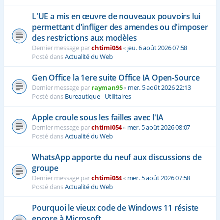
L'UE a mis en œuvre de nouveaux pouvoirs lui
permettant d'infliger des amendes ou d'imposer
des restrictions aux modèles
Dernier message par
chtimi054
«
jeu. 6 août 2026 07:58
Posté dans
Actualité du Web
Gen Office la 1ere suite Office IA Open-Source
Dernier message par
rayman95
«
mer. 5 août 2026 22:13
Posté dans
Bureautique - Utilitaires
Apple croule sous les failles avec l'IA
Dernier message par
chtimi054
«
mer. 5 août 2026 08:07
Posté dans
Actualité du Web
WhatsApp apporte du neuf aux discussions de
groupe
Dernier message par
chtimi054
«
mer. 5 août 2026 07:58
Posté dans
Actualité du Web
Pourquoi le vieux code de Windows 11 résiste
encore à Microsoft