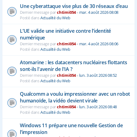
Une cyberattaque vise plus de 30 réseaux d’eau
Dernier message par
chtimi054
«
mar. 4 août 2026 08:08
Posté dans
Actualité du Web
L’UE valide une initiative contre l’identité
numérique
Dernier message par
chtimi054
«
mar. 4 août 2026 08:06
Posté dans
Actualité du Web
Atomarine : les datacenters nucléaires flottants
sont-ils l'avenir de l'IA ?
Dernier message par
chtimi054
«
lun. 3 août 2026 08:52
Posté dans
Actualité du Web
Qualcomm a voulu impressionner avec un robot
humanoïde, la vidéo devient virale
Dernier message par
chtimi054
«
lun. 3 août 2026 08:48
Posté dans
Actualité du Web
Windows 11 prépare une nouvelle Gestion de
l’impression