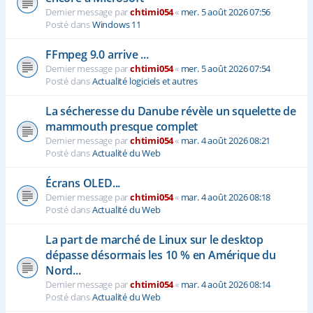
Dernier message par
chtimi054
«
mer. 5 août 2026 07:56
Posté dans
Windows 11
FFmpeg 9.0 arrive ...
Dernier message par
chtimi054
«
mer. 5 août 2026 07:54
Posté dans
Actualité logiciels et autres
La sécheresse du Danube révèle un squelette de
mammouth presque complet
Dernier message par
chtimi054
«
mar. 4 août 2026 08:21
Posté dans
Actualité du Web
Écrans OLED...
Dernier message par
chtimi054
«
mar. 4 août 2026 08:18
Posté dans
Actualité du Web
La part de marché de Linux sur le desktop
dépasse désormais les 10 % en Amérique du
Nord...
Dernier message par
chtimi054
«
mar. 4 août 2026 08:14
Posté dans
Actualité du Web