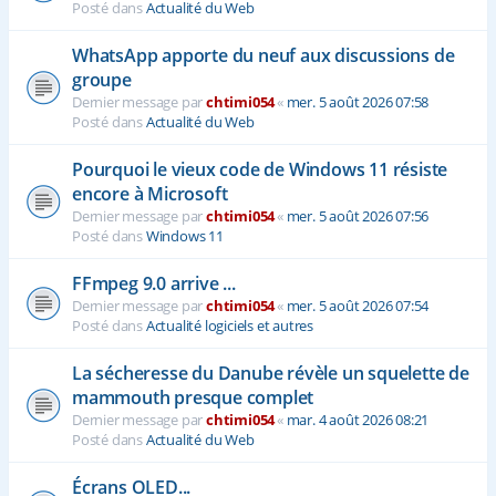
Posté dans
Actualité du Web
WhatsApp apporte du neuf aux discussions de
groupe
Dernier message par
chtimi054
«
mer. 5 août 2026 07:58
Posté dans
Actualité du Web
Pourquoi le vieux code de Windows 11 résiste
encore à Microsoft
Dernier message par
chtimi054
«
mer. 5 août 2026 07:56
Posté dans
Windows 11
FFmpeg 9.0 arrive ...
Dernier message par
chtimi054
«
mer. 5 août 2026 07:54
Posté dans
Actualité logiciels et autres
La sécheresse du Danube révèle un squelette de
mammouth presque complet
Dernier message par
chtimi054
«
mar. 4 août 2026 08:21
Posté dans
Actualité du Web
Écrans OLED...