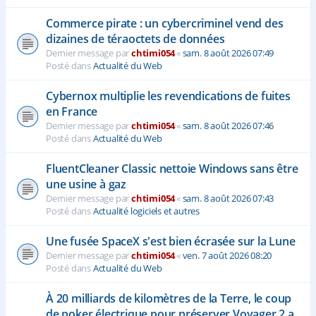
Commerce pirate : un cybercriminel vend des
dizaines de téraoctets de données
Dernier message par
chtimi054
«
sam. 8 août 2026 07:49
Posté dans
Actualité du Web
Cybernox multiplie les revendications de fuites
en France
Dernier message par
chtimi054
«
sam. 8 août 2026 07:46
Posté dans
Actualité du Web
FluentCleaner Classic nettoie Windows sans être
une usine à gaz
Dernier message par
chtimi054
«
sam. 8 août 2026 07:43
Posté dans
Actualité logiciels et autres
Une fusée SpaceX s'est bien écrasée sur la Lune
Dernier message par
chtimi054
«
ven. 7 août 2026 08:20
Posté dans
Actualité du Web
À 20 milliards de kilomètres de la Terre, le coup
de poker électrique pour préserver Voyager 2 a