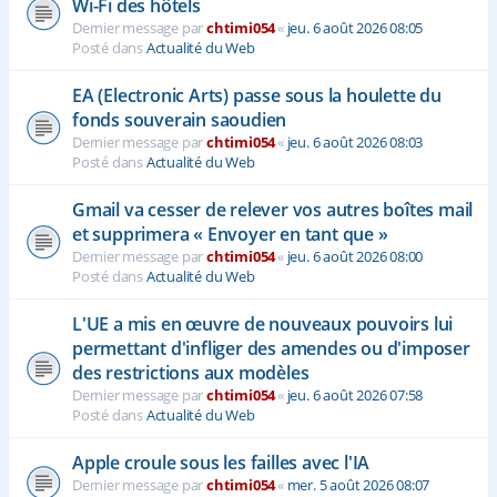
Wi-Fi des hôtels
Dernier message par
chtimi054
«
jeu. 6 août 2026 08:05
Posté dans
Actualité du Web
EA (Electronic Arts) passe sous la houlette du
fonds souverain saoudien
Dernier message par
chtimi054
«
jeu. 6 août 2026 08:03
Posté dans
Actualité du Web
Gmail va cesser de relever vos autres boîtes mail
et supprimera « Envoyer en tant que »
Dernier message par
chtimi054
«
jeu. 6 août 2026 08:00
Posté dans
Actualité du Web
L'UE a mis en œuvre de nouveaux pouvoirs lui
permettant d'infliger des amendes ou d'imposer
des restrictions aux modèles
Dernier message par
chtimi054
«
jeu. 6 août 2026 07:58
Posté dans
Actualité du Web
Apple croule sous les failles avec l'IA
Dernier message par
chtimi054
«
mer. 5 août 2026 08:07