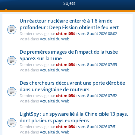
Sujets
e
r
Un réacteur nucléaire enterré à 1,6 km de
profondeur : Deep Fission obtient le feu vert
Dernier message par
chtimi054
«
sam. 8 août 2026 08:02
Posté dans
Actualité du Web
De premières images de l'impact de la fusée
SpaceX sur la Lune
Dernier message par
chtimi054
«
sam. 8 août 2026 07:55
Posté dans
Actualité du Web
Des chercheurs découvrent une porte dérobée
dans une vingtaine de routeurs
Dernier message par
chtimi054
«
sam. 8 août 2026 07:52
Posté dans
Actualité du Web
LightSpy : un spyware lié à la Chine cible 13 pays,
dont plusieurs pays européens
Dernier message par
chtimi054
«
sam. 8 août 2026 07:51
Posté dans
Actualité du Web