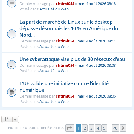
Dernier message par
chtimi054
«
mar. 4 août 2026 08:18
Posté dans
Actualité du Web
La part de marché de Linux sur le desktop
dépasse désormais les 10 % en Amérique du
Nord...
Dernier message par
chtimi054
«
mar. 4 août 2026 08:14
Posté dans
Actualité du Web
Une cyberattaque vise plus de 30 réseaux d’eau
Dernier message par
chtimi054
«
mar. 4 août 2026 08:08
Posté dans
Actualité du Web
L’UE valide une initiative contre l’identité
numérique
Dernier message par
chtimi054
«
mar. 4 août 2026 08:06
Posté dans
Actualité du Web
Page
1
sur
40
Plus de 1000 résultats ont été trouvés
1
2
3
4
5
40
Sui
…