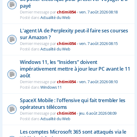
payé
Dernier message par
chtimi054
«
ven. 7 août 2026 08:18
Posté dans
Actualité du Web
L'agent IA de Perplexity peut-il faire ses courses
sur Amazon ?
Dernier message par
chtimi054
«
ven. 7 août 2026 08:15
Posté dans
Actualité du Web
Windows 11, les “Insiders” doivent
impérativement mettre à jour leur PC avant le 11
août
Dernier message par
chtimi054
«
ven. 7 août 2026 08:10
Posté dans
Windows 11
SpaceX Mobile : l'offensive qui fait trembler les
opérateurs télécoms
Dernier message par
chtimi054
«
jeu. 6 août 2026 08:09
Posté dans
Actualité du Web
Les comptes Microsoft 365 sont attaqués via le