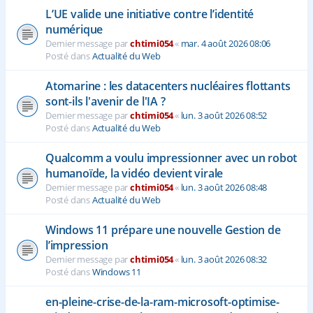
L’UE valide une initiative contre l’identité
numérique
Dernier message par
chtimi054
«
mar. 4 août 2026 08:06
Posté dans
Actualité du Web
Atomarine : les datacenters nucléaires flottants
sont-ils l'avenir de l'IA ?
Dernier message par
chtimi054
«
lun. 3 août 2026 08:52
Posté dans
Actualité du Web
Qualcomm a voulu impressionner avec un robot
humanoïde, la vidéo devient virale
Dernier message par
chtimi054
«
lun. 3 août 2026 08:48
Posté dans
Actualité du Web
Windows 11 prépare une nouvelle Gestion de
l’impression
Dernier message par
chtimi054
«
lun. 3 août 2026 08:32
Posté dans
Windows 11
en-pleine-crise-de-la-ram-microsoft-optimise-