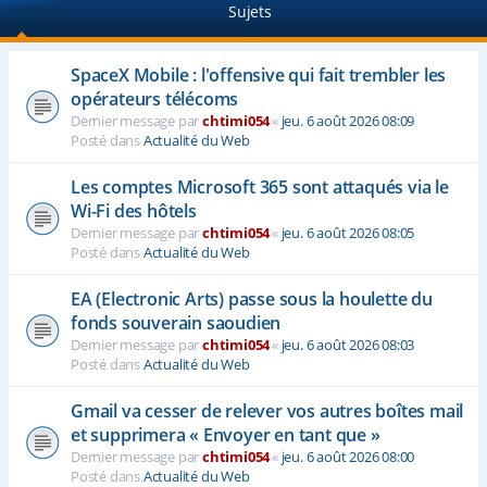
Sujets
e
r
SpaceX Mobile : l'offensive qui fait trembler les
opérateurs télécoms
Dernier message par
chtimi054
«
jeu. 6 août 2026 08:09
Posté dans
Actualité du Web
Les comptes Microsoft 365 sont attaqués via le
Wi-Fi des hôtels
Dernier message par
chtimi054
«
jeu. 6 août 2026 08:05
Posté dans
Actualité du Web
EA (Electronic Arts) passe sous la houlette du
fonds souverain saoudien
Dernier message par
chtimi054
«
jeu. 6 août 2026 08:03
Posté dans
Actualité du Web
Gmail va cesser de relever vos autres boîtes mail
et supprimera « Envoyer en tant que »
Dernier message par
chtimi054
«
jeu. 6 août 2026 08:00
Posté dans
Actualité du Web