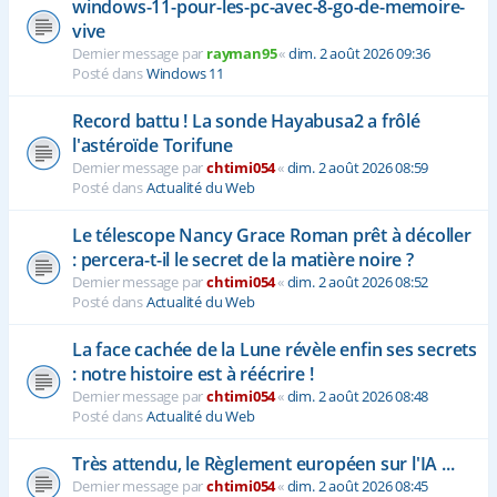
windows-11-pour-les-pc-avec-8-go-de-memoire-
vive
Dernier message par
rayman95
«
dim. 2 août 2026 09:36
Posté dans
Windows 11
Record battu ! La sonde Hayabusa2 a frôlé
l'astéroïde Torifune
Dernier message par
chtimi054
«
dim. 2 août 2026 08:59
Posté dans
Actualité du Web
Le télescope Nancy Grace Roman prêt à décoller
: percera-t-il le secret de la matière noire ?
Dernier message par
chtimi054
«
dim. 2 août 2026 08:52
Posté dans
Actualité du Web
La face cachée de la Lune révèle enfin ses secrets
: notre histoire est à réécrire !
Dernier message par
chtimi054
«
dim. 2 août 2026 08:48
Posté dans
Actualité du Web
Très attendu, le Règlement européen sur l'IA ...
Dernier message par
chtimi054
«
dim. 2 août 2026 08:45