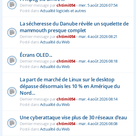
Dernier message par
chtimi054
«
mer. 5 août 2026 07:54
Posté dans
Actualité logiciels et autres
La sécheresse du Danube révèle un squelette de
mammouth presque complet
Dernier message par
chtimi054
«
mar. 4 août 2026 08:21
Posté dans
Actualité du Web
Écrans OLED...
Dernier message par
chtimi054
«
mar. 4 août 2026 08:18
Posté dans
Actualité du Web
La part de marché de Linux sur le desktop
dépasse désormais les 10 % en Amérique du
Nord...
Dernier message par
chtimi054
«
mar. 4 août 2026 08:14
Posté dans
Actualité du Web
Une cyberattaque vise plus de 30 réseaux d’eau
Dernier message par
chtimi054
«
mar. 4 août 2026 08:08
Posté dans
Actualité du Web