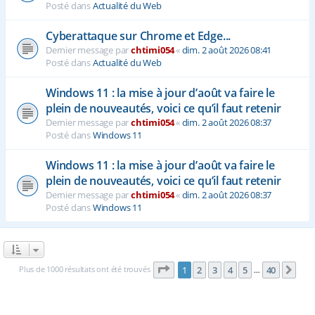
Posté dans
Actualité du Web
Cyberattaque sur Chrome et Edge...
Dernier message par
chtimi054
«
dim. 2 août 2026 08:41
Posté dans
Actualité du Web
Windows 11 : la mise à jour d’août va faire le
plein de nouveautés, voici ce qu’il faut retenir
Dernier message par
chtimi054
«
dim. 2 août 2026 08:37
Posté dans
Windows 11
Windows 11 : la mise à jour d’août va faire le
plein de nouveautés, voici ce qu’il faut retenir
Dernier message par
chtimi054
«
dim. 2 août 2026 08:37
Posté dans
Windows 11
Page
1
sur
40
Plus de 1000 résultats ont été trouvés
1
2
3
4
5
40
Sui
…