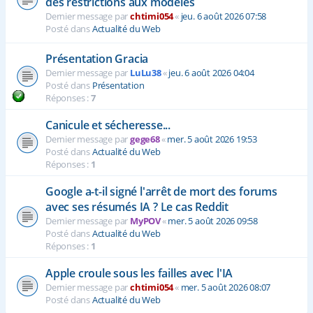
des restrictions aux modèles
Dernier message par
chtimi054
«
jeu. 6 août 2026 07:58
Posté dans
Actualité du Web
Présentation Gracia
Dernier message par
LuLu38
«
jeu. 6 août 2026 04:04
Posté dans
Présentation
Réponses :
7
Canicule et sécheresse...
Dernier message par
gege68
«
mer. 5 août 2026 19:53
Posté dans
Actualité du Web
Réponses :
1
Google a-t-il signé l'arrêt de mort des forums
avec ses résumés IA ? Le cas Reddit
Dernier message par
MyPOV
«
mer. 5 août 2026 09:58
Posté dans
Actualité du Web
Réponses :
1
Apple croule sous les failles avec l'IA
Dernier message par
chtimi054
«
mer. 5 août 2026 08:07
Posté dans
Actualité du Web