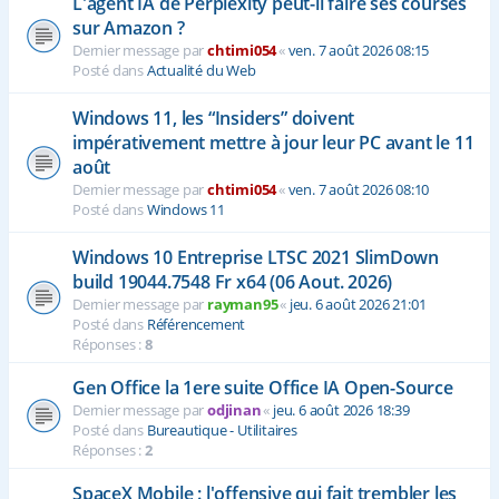
L'agent IA de Perplexity peut-il faire ses courses
sur Amazon ?
Dernier message par
chtimi054
«
ven. 7 août 2026 08:15
Posté dans
Actualité du Web
Windows 11, les “Insiders” doivent
impérativement mettre à jour leur PC avant le 11
août
Dernier message par
chtimi054
«
ven. 7 août 2026 08:10
Posté dans
Windows 11
Windows 10 Entreprise LTSC 2021 SlimDown
build 19044.7548 Fr x64 (06 Aout. 2026)
Dernier message par
rayman95
«
jeu. 6 août 2026 21:01
Posté dans
Référencement
Réponses :
8
Gen Office la 1ere suite Office IA Open-Source
Dernier message par
odjinan
«
jeu. 6 août 2026 18:39
Posté dans
Bureautique - Utilitaires
Réponses :
2
SpaceX Mobile : l'offensive qui fait trembler les