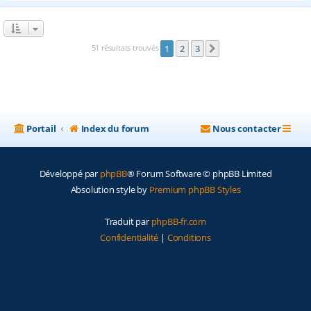
51 résultats trouvés
1
2
3
Suivante
Portail
Index du forum
Nous contacter
Développé par
phpBB
® Forum Software © phpBB Limited
Absolution style by
Premium phpBB Styles
Traduit par
phpBB-fr.com
Confidentialité
|
Conditions