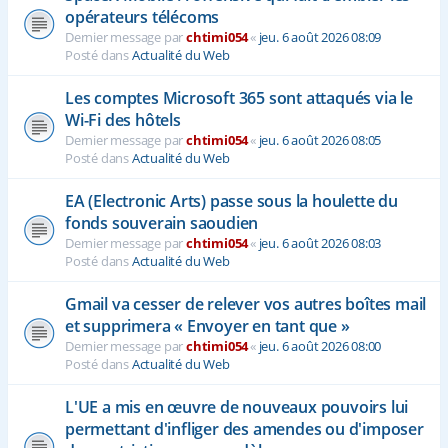
opérateurs télécoms
Dernier message par
chtimi054
«
jeu. 6 août 2026 08:09
Posté dans
Actualité du Web
Les comptes Microsoft 365 sont attaqués via le
Wi-Fi des hôtels
Dernier message par
chtimi054
«
jeu. 6 août 2026 08:05
Posté dans
Actualité du Web
EA (Electronic Arts) passe sous la houlette du
fonds souverain saoudien
Dernier message par
chtimi054
«
jeu. 6 août 2026 08:03
Posté dans
Actualité du Web
Gmail va cesser de relever vos autres boîtes mail
et supprimera « Envoyer en tant que »
Dernier message par
chtimi054
«
jeu. 6 août 2026 08:00
Posté dans
Actualité du Web
L'UE a mis en œuvre de nouveaux pouvoirs lui
permettant d'infliger des amendes ou d'imposer