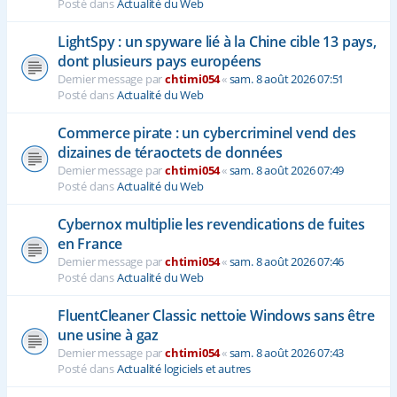
Posté dans
Actualité du Web
LightSpy : un spyware lié à la Chine cible 13 pays,
dont plusieurs pays européens
Dernier message par
chtimi054
«
sam. 8 août 2026 07:51
Posté dans
Actualité du Web
Commerce pirate : un cybercriminel vend des
dizaines de téraoctets de données
Dernier message par
chtimi054
«
sam. 8 août 2026 07:49
Posté dans
Actualité du Web
Cybernox multiplie les revendications de fuites
en France
Dernier message par
chtimi054
«
sam. 8 août 2026 07:46
Posté dans
Actualité du Web
FluentCleaner Classic nettoie Windows sans être
une usine à gaz
Dernier message par
chtimi054
«
sam. 8 août 2026 07:43
Posté dans
Actualité logiciels et autres