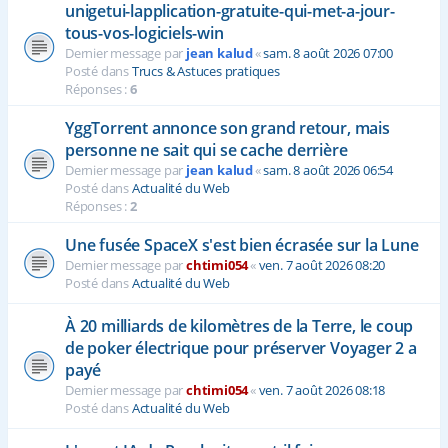
unigetui-lapplication-gratuite-qui-met-a-jour-
tous-vos-logiciels-win
Dernier message par
jean kalud
«
sam. 8 août 2026 07:00
Posté dans
Trucs & Astuces pratiques
Réponses :
6
YggTorrent annonce son grand retour, mais
personne ne sait qui se cache derrière
Dernier message par
jean kalud
«
sam. 8 août 2026 06:54
Posté dans
Actualité du Web
Réponses :
2
Une fusée SpaceX s'est bien écrasée sur la Lune
Dernier message par
chtimi054
«
ven. 7 août 2026 08:20
Posté dans
Actualité du Web
À 20 milliards de kilomètres de la Terre, le coup
de poker électrique pour préserver Voyager 2 a
payé
Dernier message par
chtimi054
«
ven. 7 août 2026 08:18
Posté dans
Actualité du Web