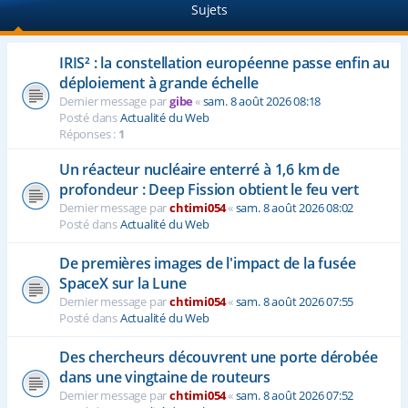
Sujets
e
r
IRIS² : la constellation européenne passe enfin au
déploiement à grande échelle
Dernier message par
gibe
«
sam. 8 août 2026 08:18
Posté dans
Actualité du Web
Réponses :
1
Un réacteur nucléaire enterré à 1,6 km de
profondeur : Deep Fission obtient le feu vert
Dernier message par
chtimi054
«
sam. 8 août 2026 08:02
Posté dans
Actualité du Web
De premières images de l'impact de la fusée
SpaceX sur la Lune
Dernier message par
chtimi054
«
sam. 8 août 2026 07:55
Posté dans
Actualité du Web
Des chercheurs découvrent une porte dérobée
dans une vingtaine de routeurs
Dernier message par
chtimi054
«
sam. 8 août 2026 07:52