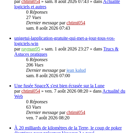
par
chtimi054
»
sam. 8 août 2026 07:43
» dans
Actualité
logiciels et autres
0
Réponses
27
Vues
Dernier message
par
chtimi054
sam. 8 août 2026 07:43
unigetui-lapplication-gratuite-qui-met-a-jour-tous-vos-
logiciels-win
par
rayman95
»
sam. 1 août 2026 23:27
» dans
Trucs &
Astuces pratiques
6
Réponses
206
Vues
Dernier message
par
jean kalud
sam. 8 août 2026 07:00
Une fusée SpaceX s'est bien écrasée sur la Lune
par
chtimi054
»
ven. 7 août 2026 08:20
» dans
Actualité du
Web
0
Réponses
63
Vues
Dernier message
par
chtimi054
ven. 7 août 2026 08:20
À 20 milliards de kilomètres de la Terre, le coup de poker