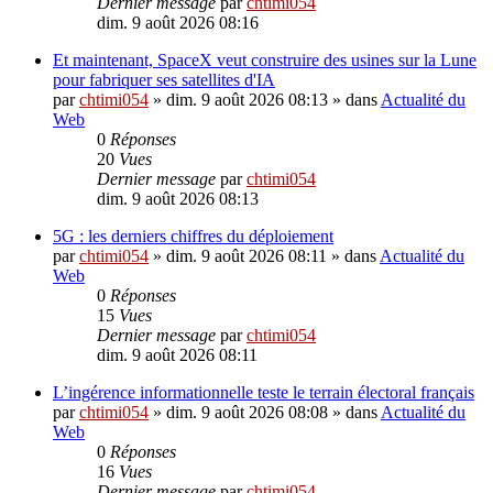
Dernier message
par
chtimi054
dim. 9 août 2026 08:16
Et maintenant, SpaceX veut construire des usines sur la Lune
pour fabriquer ses satellites d'IA
par
chtimi054
»
dim. 9 août 2026 08:13
» dans
Actualité du
Web
0
Réponses
20
Vues
Dernier message
par
chtimi054
dim. 9 août 2026 08:13
5G : les derniers chiffres du déploiement
par
chtimi054
»
dim. 9 août 2026 08:11
» dans
Actualité du
Web
0
Réponses
15
Vues
Dernier message
par
chtimi054
dim. 9 août 2026 08:11
L’ingérence informationnelle teste le terrain électoral français
par
chtimi054
»
dim. 9 août 2026 08:08
» dans
Actualité du
Web
0
Réponses
16
Vues
Dernier message
par
chtimi054