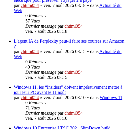
électrique pour préserver Voyager 2 a payé
par
chtimi054
»
ven. 7 août 2026 08:18
» dans
Actualité du
Web
0
Réponses
57
Vues
Dernier message
par
chtimi054
ven. 7 août 2026 08:18
L'agent IA de Perplexity peut-il faire ses courses sur Amazon
?
par
chtimi054
»
ven. 7 août 2026 08:15
» dans
Actualité du
Web
0
Réponses
40
Vues
Dernier message
par
chtimi054
ven. 7 août 2026 08:15
Windows 11, les “Insiders” doivent impérativement mettre à
jour leur PC avant le 11 août
par
chtimi054
»
ven. 7 août 2026 08:10
» dans
Windows 11
0
Réponses
71
Vues
Dernier message
par
chtimi054
ven. 7 août 2026 08:10
Windows 10 Entreprise LTSC 2021 SlimDown build