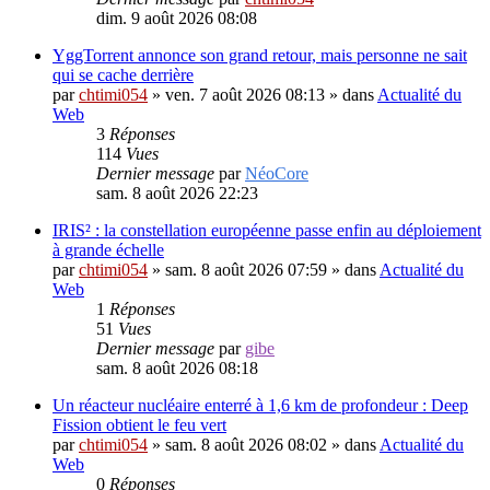
dim. 9 août 2026 08:08
YggTorrent annonce son grand retour, mais personne ne sait
qui se cache derrière
par
chtimi054
»
ven. 7 août 2026 08:13
» dans
Actualité du
Web
3
Réponses
114
Vues
Dernier message
par
NéoCore
sam. 8 août 2026 22:23
IRIS² : la constellation européenne passe enfin au déploiement
à grande échelle
par
chtimi054
»
sam. 8 août 2026 07:59
» dans
Actualité du
Web
1
Réponses
51
Vues
Dernier message
par
gibe
sam. 8 août 2026 08:18
Un réacteur nucléaire enterré à 1,6 km de profondeur : Deep
Fission obtient le feu vert
par
chtimi054
»
sam. 8 août 2026 08:02
» dans
Actualité du
Web
0
Réponses