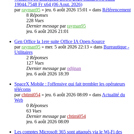
19044.7548 Fr x64 (06 Aout. 2026)
par
rayman95
»
jeu. 6 août 2026 15:01
» dans
Référencement
8
Réponses
228
Vues
Dernier message
par
rayman95
jeu. 6 août 2026 21:01
Gen Office la 1ere suite Office IA Open-Source
par
rayman95
»
mer. 5 août 2026 22:13
» dans
Bureautique -
Utilitaires
2
Réponses
127
Vues
Dernier message
par
odjinan
jeu. 6 août 2026 18:39
SpaceX Mobile : l'offensive qui fait trembler les opérateurs
télécoms
par
chtimi054
»
jeu. 6 août 2026 08:09
» dans
Actualité du
Web
0
Réponses
63
Vues
Dernier message
par
chtimi054
jeu. 6 août 2026 08:09
Les comptes Microsoft 365 sont attaqués via le Wi-Fi des