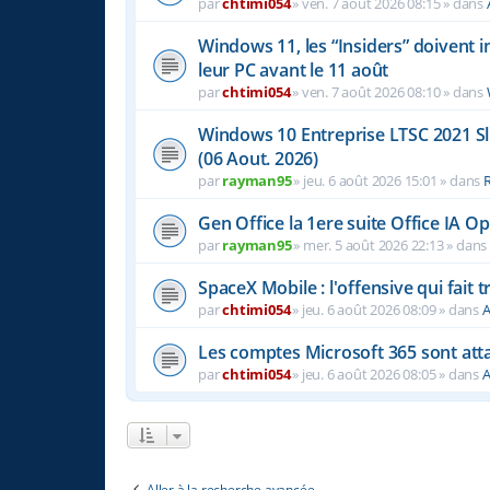
par
chtimi054
»
ven. 7 août 2026 08:15
» dans
Windows 11, les “Insiders” doivent 
leur PC avant le 11 août
par
chtimi054
»
ven. 7 août 2026 08:10
» dans
Windows 10 Entreprise LTSC 2021 S
(06 Aout. 2026)
par
rayman95
»
jeu. 6 août 2026 15:01
» dans
Gen Office la 1ere suite Office IA 
par
rayman95
»
mer. 5 août 2026 22:13
» dan
SpaceX Mobile : l'offensive qui fait
par
chtimi054
»
jeu. 6 août 2026 08:09
» dans
A
Les comptes Microsoft 365 sont atta
par
chtimi054
»
jeu. 6 août 2026 08:05
» dans
A
Aller à la recherche avancée