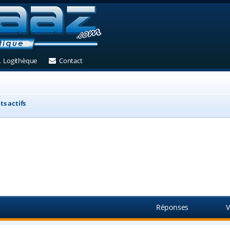
et)
 un nouvel onglet)
(Ouvre un nouvel onglet)
(Ouvre un nouvel onglet)
Logithèque
Contact
ts actifs
Réponses
V