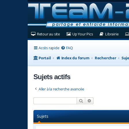
(Ouvre un nouvel onglet)
(Ouvre un nouvel ongl
(Ouvre
Retour au site
Up Your Pics
Librairie
Accès rapide
FAQ
Portail
Index du forum
Rechercher
Suje
Sujets actifs
Aller à la recherche avancée
Rechercher
Recherche avancée
Sujets