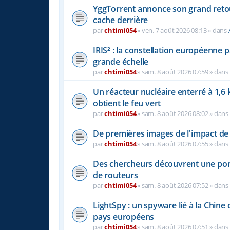
YggTorrent annonce son grand retou
cache derrière
par
chtimi054
»
ven. 7 août 2026 08:13
» dans
IRIS² : la constellation européenne 
grande échelle
par
chtimi054
»
sam. 8 août 2026 07:59
» dans
Un réacteur nucléaire enterré à 1,6
obtient le feu vert
par
chtimi054
»
sam. 8 août 2026 08:02
» dans
De premières images de l'impact de 
par
chtimi054
»
sam. 8 août 2026 07:55
» dans
Des chercheurs découvrent une por
de routeurs
par
chtimi054
»
sam. 8 août 2026 07:52
» dans
LightSpy : un spyware lié à la Chine 
pays européens
par
chtimi054
»
sam. 8 août 2026 07:51
» dans