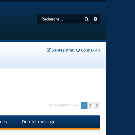
Rechercher
Recherche avancée
S’enregistrer
Connexion
47 résultats trouvés
1
2
Suivante
ues
Dernier message