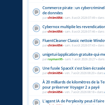
Commerce pirate : un cybercriminel 
de données
par
chtimi054
»
sam. 8 août 2026 07:49
» dans
Cybernox multiplie les revendicatio
par
chtimi054
»
sam. 8 août 2026 07:46
» dans
FluentCleaner Classic nettoie Windo
par
chtimi054
»
sam. 8 août 2026 07:43
» dans
unigetui-lapplication-gratuite-qui-me
par
rayman95
»
sam. 1 août 2026 23:27
» dan
Une fusée SpaceX s'est bien écrasée
par
chtimi054
»
ven. 7 août 2026 08:20
» dans
À 20 milliards de kilomètres de la Te
pour préserver Voyager 2 a payé
par
chtimi054
»
ven. 7 août 2026 08:18
» dans
L'agent IA de Perplexity peut-il fai