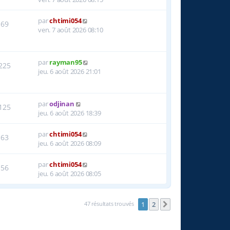
par
chtimi054
69
ven. 7 août 2026 08:10
par
rayman95
225
jeu. 6 août 2026 21:01
par
odjinan
125
jeu. 6 août 2026 18:39
par
chtimi054
63
jeu. 6 août 2026 08:09
par
chtimi054
56
jeu. 6 août 2026 08:05
47 résultats trouvés
1
2
Suivante