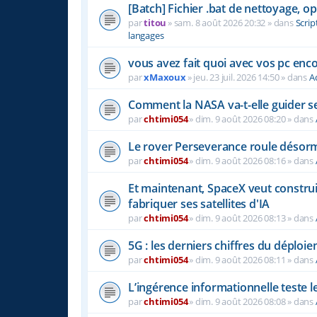
[Batch] Fichier .bat de nettoyage, o
par
titou
»
sam. 8 août 2026 20:32
» dans
Scrip
langages
vous avez fait quoi avec vos pc enc
par
xMaxoux
»
jeu. 23 juil. 2026 14:50
» dans
A
Comment la NASA va-t-elle guider se
par
chtimi054
»
dim. 9 août 2026 08:20
» dans
Le rover Perseverance roule désorm
par
chtimi054
»
dim. 9 août 2026 08:16
» dans
Et maintenant, SpaceX veut construi
fabriquer ses satellites d'IA
par
chtimi054
»
dim. 9 août 2026 08:13
» dans
5G : les derniers chiffres du déploi
par
chtimi054
»
dim. 9 août 2026 08:11
» dans
L’ingérence informationnelle teste le
par
chtimi054
»
dim. 9 août 2026 08:08
» dans