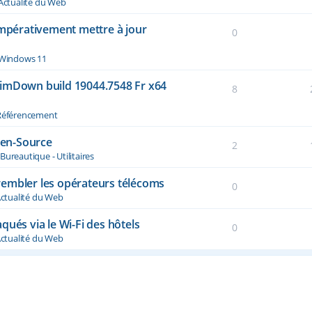
Actualité du Web
impérativement mettre à jour
0
Windows 11
limDown build 19044.7548 Fr x64
8
Référencement
Open-Source
2
s
Bureautique - Utilitaires
 trembler les opérateurs télécoms
0
ctualité du Web
qués via le Wi-Fi des hôtels
0
ctualité du Web