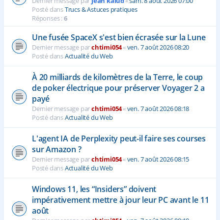
Dernier message par
jean kalud
«
sam. 8 août 2026 07:00
Posté dans
Trucs & Astuces pratiques
Réponses :
6
Une fusée SpaceX s'est bien écrasée sur la Lune
Dernier message par
chtimi054
«
ven. 7 août 2026 08:20
Posté dans
Actualité du Web
À 20 milliards de kilomètres de la Terre, le coup
de poker électrique pour préserver Voyager 2 a
payé
Dernier message par
chtimi054
«
ven. 7 août 2026 08:18
Posté dans
Actualité du Web
L'agent IA de Perplexity peut-il faire ses courses
sur Amazon ?
Dernier message par
chtimi054
«
ven. 7 août 2026 08:15
Posté dans
Actualité du Web
Windows 11, les “Insiders” doivent
impérativement mettre à jour leur PC avant le 11
août