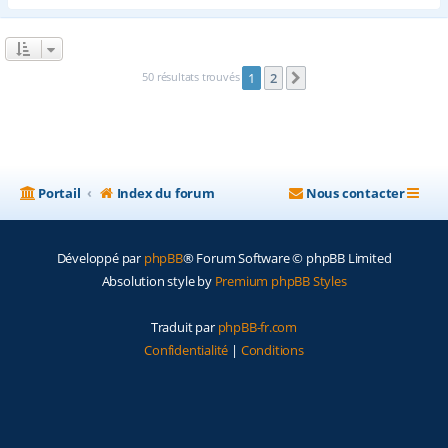
50 résultats trouvés
1
2
Suivante
Portail
Index du forum
Nous contacter
Développé par
phpBB
® Forum Software © phpBB Limited
Absolution style by
Premium phpBB Styles
Traduit par
phpBB-fr.com
Confidentialité
|
Conditions