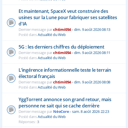
Et maintenant, SpaceX veut construire des
usines sur la Lune pour fabriquer ses satellites
d'IA
Dernier message par
chtimi054
«
dim. 9 août 2026 08:13
Posté dans
Actualité du Web
5G : les derniers chiffres du déploiement
Dernier message par
chtimi054
«
dim. 9 août 2026 08:11
Posté dans
Actualité du Web
L’ingérence informationnelle teste le terrain
électoral français
Dernier message par
chtimi054
«
dim. 9 août 2026 08:08
Posté dans
Actualité du Web
YggTorrent annonce son grand retour, mais
personne ne sait qui se cache derrière
Dernier message par
NéoCore
«
sam. 8 août 2026 22:23
Posté dans
Actualité du Web
Réponses :
3