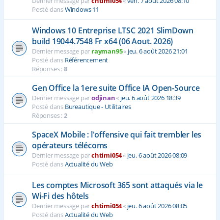
Dernier message par
chtimi054
«
ven. 7 août 2026 08:10
Posté dans
Windows 11
Windows 10 Entreprise LTSC 2021 SlimDown
build 19044.7548 Fr x64 (06 Aout. 2026)
Dernier message par
rayman95
«
jeu. 6 août 2026 21:01
Posté dans
Référencement
Réponses :
8
Gen Office la 1ere suite Office IA Open-Source
Dernier message par
odjinan
«
jeu. 6 août 2026 18:39
Posté dans
Bureautique - Utilitaires
Réponses :
2
SpaceX Mobile : l'offensive qui fait trembler les
opérateurs télécoms
Dernier message par
chtimi054
«
jeu. 6 août 2026 08:09
Posté dans
Actualité du Web
Les comptes Microsoft 365 sont attaqués via le
Wi-Fi des hôtels
Dernier message par
chtimi054
«
jeu. 6 août 2026 08:05
Posté dans
Actualité du Web