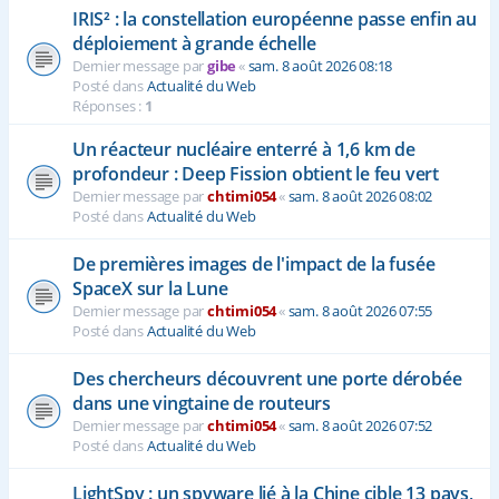
IRIS² : la constellation européenne passe enfin au
déploiement à grande échelle
Dernier message par
gibe
«
sam. 8 août 2026 08:18
Posté dans
Actualité du Web
Réponses :
1
Un réacteur nucléaire enterré à 1,6 km de
profondeur : Deep Fission obtient le feu vert
Dernier message par
chtimi054
«
sam. 8 août 2026 08:02
Posté dans
Actualité du Web
De premières images de l'impact de la fusée
SpaceX sur la Lune
Dernier message par
chtimi054
«
sam. 8 août 2026 07:55
Posté dans
Actualité du Web
Des chercheurs découvrent une porte dérobée
dans une vingtaine de routeurs
Dernier message par
chtimi054
«
sam. 8 août 2026 07:52
Posté dans
Actualité du Web
LightSpy : un spyware lié à la Chine cible 13 pays,