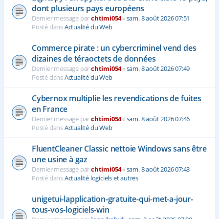
dont plusieurs pays européens
Dernier message par
chtimi054
«
sam. 8 août 2026 07:51
Posté dans
Actualité du Web
Commerce pirate : un cybercriminel vend des
dizaines de téraoctets de données
Dernier message par
chtimi054
«
sam. 8 août 2026 07:49
Posté dans
Actualité du Web
Cybernox multiplie les revendications de fuites
en France
Dernier message par
chtimi054
«
sam. 8 août 2026 07:46
Posté dans
Actualité du Web
FluentCleaner Classic nettoie Windows sans être
une usine à gaz
Dernier message par
chtimi054
«
sam. 8 août 2026 07:43
Posté dans
Actualité logiciels et autres
unigetui-lapplication-gratuite-qui-met-a-jour-
tous-vos-logiciels-win