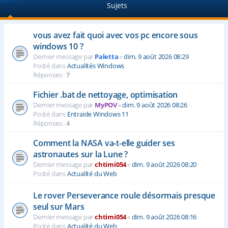
Sujets
e
r
vous avez fait quoi avec vos pc encore sous
windows 10 ?
Dernier message par
Paletta
«
dim. 9 août 2026 08:29
Posté dans
Actualités Windows
Réponses :
7
Fichier .bat de nettoyage, optimisation
Dernier message par
MyPOV
«
dim. 9 août 2026 08:26
Posté dans
Entraide Windows 11
Réponses :
4
Comment la NASA va-t-elle guider ses
astronautes sur la Lune ?
Dernier message par
chtimi054
«
dim. 9 août 2026 08:20
Posté dans
Actualité du Web
Le rover Perseverance roule désormais presque
seul sur Mars
Dernier message par
chtimi054
«
dim. 9 août 2026 08:16
Posté dans
Actualité du Web