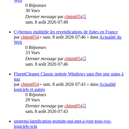
Web
0
Réponses
30
Vues
Dernier message
par
chtimi054
sam. 8 août 2026 07:49
Cybernox multiplie les revendications de fuites en France
par
chtimi054
»
sam. 8 août 2026 07:46
» dans
Actualité du
Web
0
Réponses
33
Vues
Dernier message
par
chtimi054
sam. 8 août 2026 07:46
FluentCleaner Classic nettoie Windows sans être une usine à
gaz
par
chtimi054
»
sam. 8 août 2026 07:43
» dans
Actualité
logiciels et autres
0
Réponses
29
Vues
Dernier message
par
chtimi054
sam. 8 août 2026 07:43
unigetui-lapplication-gratuite-qui-met-a-jour-tous-vos-
logiciels-win