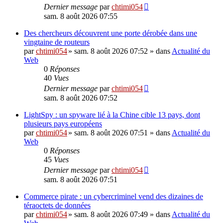
Dernier message
par
chtimi054
sam. 8 août 2026 07:55
Des chercheurs découvrent une porte dérobée dans une
vingtaine de routeurs
par
chtimi054
»
sam. 8 août 2026 07:52
» dans
Actualité du
Web
0
Réponses
40
Vues
Dernier message
par
chtimi054
sam. 8 août 2026 07:52
LightSpy : un spyware lié à la Chine cible 13 pays, dont
plusieurs pays européens
par
chtimi054
»
sam. 8 août 2026 07:51
» dans
Actualité du
Web
0
Réponses
45
Vues
Dernier message
par
chtimi054
sam. 8 août 2026 07:51
Commerce pirate : un cybercriminel vend des dizaines de
téraoctets de données
par
chtimi054
»
sam. 8 août 2026 07:49
» dans
Actualité du