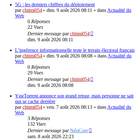
5G : les derniers chiffres du déploiement
par
chtimi054
»
dim. 9 août 2026 08:11
» dans
Actualité du
Web
0
Réponses
22
Vues
Dernier message
par
chtimi054
dim. 9 août 2026 08:11
L’ingérence informationnelle teste le terrain électoral français
par
chtimi054
»
dim. 9 août 2026 08:08
» dans
Actualité du
Web
0
Réponses
29
Vues
Dernier message
par
chtimi054
dim. 9 août 2026 08:08
YggTorrent annonce son grand retour, mais personne ne sait
qui se cache derrière
par
chtimi054
»
ven. 7 août 2026 08:13
» dans
Actualité du
Web
3
Réponses
132
Vues
Dernier message
par
NéoCore
sam. 8 août 2026 22:23