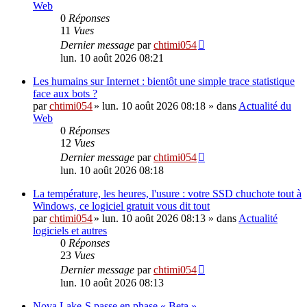
Web
0
Réponses
11
Vues
Dernier message
par
chtimi054
lun. 10 août 2026 08:21
Les humains sur Internet : bientôt une simple trace statistique
face aux bots ?
par
chtimi054
»
lun. 10 août 2026 08:18
» dans
Actualité du
Web
0
Réponses
12
Vues
Dernier message
par
chtimi054
lun. 10 août 2026 08:18
La température, les heures, l'usure : votre SSD chuchote tout à
Windows, ce logiciel gratuit vous dit tout
par
chtimi054
»
lun. 10 août 2026 08:13
» dans
Actualité
logiciels et autres
0
Réponses
23
Vues
Dernier message
par
chtimi054
lun. 10 août 2026 08:13
Nova Lake-S passe en phase « Beta »