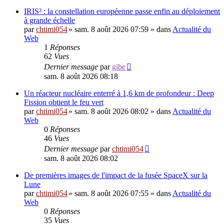
IRIS² : la constellation européenne passe enfin au déploiement
à grande échelle
par
chtimi054
»
sam. 8 août 2026 07:59
» dans
Actualité du
Web
1
Réponses
62
Vues
Dernier message
par
gibe
sam. 8 août 2026 08:18
Un réacteur nucléaire enterré à 1,6 km de profondeur : Deep
Fission obtient le feu vert
par
chtimi054
»
sam. 8 août 2026 08:02
» dans
Actualité du
Web
0
Réponses
46
Vues
Dernier message
par
chtimi054
sam. 8 août 2026 08:02
De premières images de l'impact de la fusée SpaceX sur la
Lune
par
chtimi054
»
sam. 8 août 2026 07:55
» dans
Actualité du
Web
0
Réponses
35
Vues