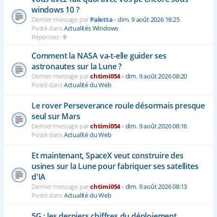
windows 10 ?
Dernier message par
Paletta
«
dim. 9 août 2026 18:25
Posté dans
Actualités Windows
Réponses :
9
Comment la NASA va-t-elle guider ses
astronautes sur la Lune ?
Dernier message par
chtimi054
«
dim. 9 août 2026 08:20
Posté dans
Actualité du Web
Le rover Perseverance roule désormais presque
seul sur Mars
Dernier message par
chtimi054
«
dim. 9 août 2026 08:16
Posté dans
Actualité du Web
Et maintenant, SpaceX veut construire des
usines sur la Lune pour fabriquer ses satellites
d'IA
Dernier message par
chtimi054
«
dim. 9 août 2026 08:13
Posté dans
Actualité du Web
5G : les derniers chiffres du déploiement