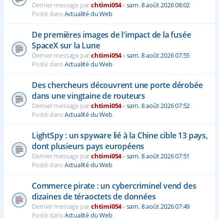
Dernier message par
chtimi054
«
sam. 8 août 2026 08:02
Posté dans
Actualité du Web
De premières images de l'impact de la fusée
SpaceX sur la Lune
Dernier message par
chtimi054
«
sam. 8 août 2026 07:55
Posté dans
Actualité du Web
Des chercheurs découvrent une porte dérobée
dans une vingtaine de routeurs
Dernier message par
chtimi054
«
sam. 8 août 2026 07:52
Posté dans
Actualité du Web
LightSpy : un spyware lié à la Chine cible 13 pays,
dont plusieurs pays européens
Dernier message par
chtimi054
«
sam. 8 août 2026 07:51
Posté dans
Actualité du Web
Commerce pirate : un cybercriminel vend des
dizaines de téraoctets de données
Dernier message par
chtimi054
«
sam. 8 août 2026 07:49
Posté dans
Actualité du Web