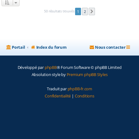
50 résultats trouvés
1
2
Suivante
Portail
Index du forum
Nous contacter
Développé par
phpBB
® Forum Software © phpBB Limited
Absolution style by
Premium phpBB Styles
Traduit par
phpBB-fr.com
Confidentialité
|
Conditions