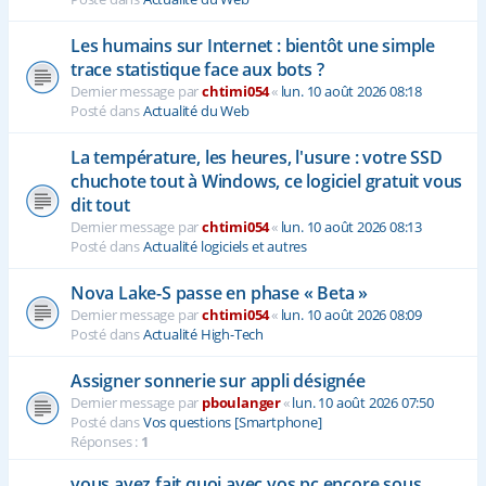
Les humains sur Internet : bientôt une simple
trace statistique face aux bots ?
Dernier message par
chtimi054
«
lun. 10 août 2026 08:18
Posté dans
Actualité du Web
La température, les heures, l'usure : votre SSD
chuchote tout à Windows, ce logiciel gratuit vous
dit tout
Dernier message par
chtimi054
«
lun. 10 août 2026 08:13
Posté dans
Actualité logiciels et autres
Nova Lake-S passe en phase « Beta »
Dernier message par
chtimi054
«
lun. 10 août 2026 08:09
Posté dans
Actualité High-Tech
Assigner sonnerie sur appli désignée
Dernier message par
pboulanger
«
lun. 10 août 2026 07:50
Posté dans
Vos questions [Smartphone]
Réponses :
1
vous avez fait quoi avec vos pc encore sous