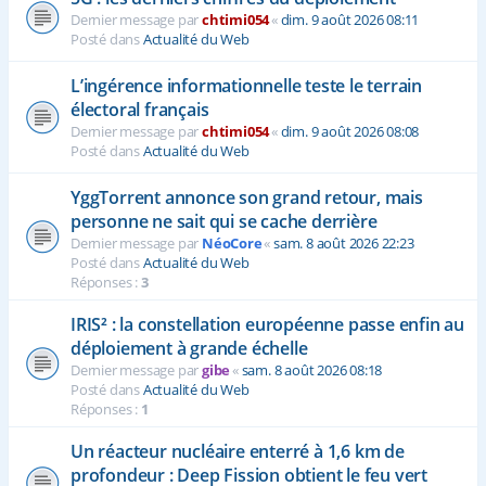
Dernier message par
chtimi054
«
dim. 9 août 2026 08:11
Posté dans
Actualité du Web
L’ingérence informationnelle teste le terrain
électoral français
Dernier message par
chtimi054
«
dim. 9 août 2026 08:08
Posté dans
Actualité du Web
YggTorrent annonce son grand retour, mais
personne ne sait qui se cache derrière
Dernier message par
NéoCore
«
sam. 8 août 2026 22:23
Posté dans
Actualité du Web
Réponses :
3
IRIS² : la constellation européenne passe enfin au
déploiement à grande échelle
Dernier message par
gibe
«
sam. 8 août 2026 08:18
Posté dans
Actualité du Web
Réponses :
1
Un réacteur nucléaire enterré à 1,6 km de
profondeur : Deep Fission obtient le feu vert