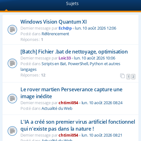
Sujets
e
r
Windows Vision Quantum XI
Dernier message par
Ech@p
«
lun. 10 août 2026 12:06
Posté dans
Référencement
Réponses :
1
[Batch] Fichier .bat de nettoyage, optimisation
Dernier message par
Loic33
«
lun. 10 août 2026 10:06
Posté dans
Scripts en Bat, PowerShell, Python et autres
langages
Réponses :
12
1
2
Le rover martien Perseverance capture une
image inédite
Dernier message par
chtimi054
«
lun. 10 août 2026 08:24
Posté dans
Actualité du Web
L'IA a créé son premier virus artificiel fonctionnel
qui n'existe pas dans la nature !
Dernier message par
chtimi054
«
lun. 10 août 2026 08:21
Posté dans
Actualité du Web