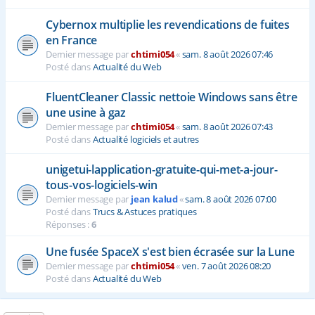
Cybernox multiplie les revendications de fuites
en France
Dernier message par
chtimi054
«
sam. 8 août 2026 07:46
Posté dans
Actualité du Web
FluentCleaner Classic nettoie Windows sans être
une usine à gaz
Dernier message par
chtimi054
«
sam. 8 août 2026 07:43
Posté dans
Actualité logiciels et autres
unigetui-lapplication-gratuite-qui-met-a-jour-
tous-vos-logiciels-win
Dernier message par
jean kalud
«
sam. 8 août 2026 07:00
Posté dans
Trucs & Astuces pratiques
Réponses :
6
Une fusée SpaceX s'est bien écrasée sur la Lune
Dernier message par
chtimi054
«
ven. 7 août 2026 08:20
Posté dans
Actualité du Web