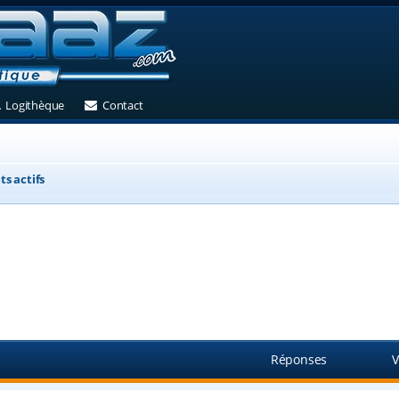
et)
 un nouvel onglet)
(Ouvre un nouvel onglet)
(Ouvre un nouvel onglet)
Logithèque
Contact
ts actifs
Réponses
V