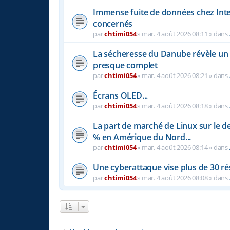
Immense fuite de données chez Inter
concernés
par
chtimi054
»
mar. 4 août 2026 08:11
» dans
La sécheresse du Danube révèle u
presque complet
par
chtimi054
»
mar. 4 août 2026 08:21
» dans
Écrans OLED...
par
chtimi054
»
mar. 4 août 2026 08:18
» dans
La part de marché de Linux sur le 
% en Amérique du Nord...
par
chtimi054
»
mar. 4 août 2026 08:14
» dans
Une cyberattaque vise plus de 30 r
par
chtimi054
»
mar. 4 août 2026 08:08
» dans