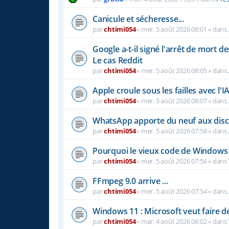
Canicule et sécheresse...
par
chtimi054
»
mer. 5 août 2026 08:01
» dans
Google a-t-il signé l'arrêt de mort 
Le cas Reddit
par
chtimi054
»
mer. 5 août 2026 08:05
» dans
Apple croule sous les failles avec l'I
par
chtimi054
»
mer. 5 août 2026 08:07
» dans
WhatsApp apporte du neuf aux disc
par
chtimi054
»
mer. 5 août 2026 07:58
» dans
Pourquoi le vieux code de Windows 
par
chtimi054
»
mer. 5 août 2026 07:56
» dans
FFmpeg 9.0 arrive ...
par
chtimi054
»
mer. 5 août 2026 07:54
» dans
Windows 11 : Microsoft veut faire d
par
chtimi054
»
mar. 4 août 2026 08:02
» dans