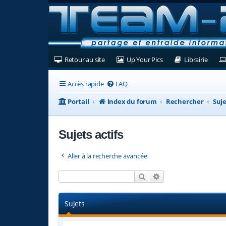
(Ouvre un nouvel onglet)
(Ouvre un nouvel ongl
(Ouvre
Retour au site
Up Your Pics
Librairie
Accès rapide
FAQ
Portail
Index du forum
Rechercher
Suje
Sujets actifs
Aller à la recherche avancée
Rechercher
Recherche avancée
Sujets