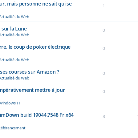
r, mais personne ne sait qui se
1
Actualité du Web
 sur la Lune
0
Actualité du Web
rre, le coup de poker électrique
0
Actualité du Web
re ses courses sur Amazon ?
0
Actualité du Web
impérativement mettre à jour
0
Windows 11
limDown build 19044.7548 Fr x64
8
Référencement