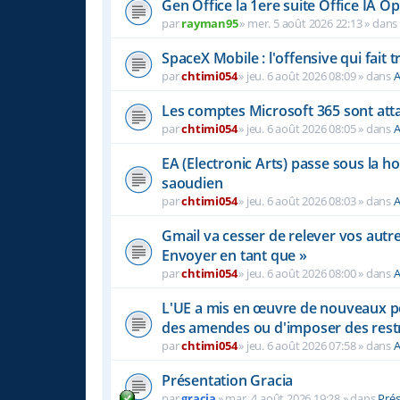
Gen Office la 1ere suite Office IA 
par
rayman95
»
mer. 5 août 2026 22:13
» dan
SpaceX Mobile : l'offensive qui fait
par
chtimi054
»
jeu. 6 août 2026 08:09
» dans
A
Les comptes Microsoft 365 sont atta
par
chtimi054
»
jeu. 6 août 2026 08:05
» dans
A
EA (Electronic Arts) passe sous la h
saoudien
par
chtimi054
»
jeu. 6 août 2026 08:03
» dans
A
Gmail va cesser de relever vos autr
Envoyer en tant que »
par
chtimi054
»
jeu. 6 août 2026 08:00
» dans
A
L'UE a mis en œuvre de nouveaux pou
des amendes ou d'imposer des rest
par
chtimi054
»
jeu. 6 août 2026 07:58
» dans
A
Présentation Gracia
par
gracia
»
mar. 4 août 2026 19:28
» dans
Pré