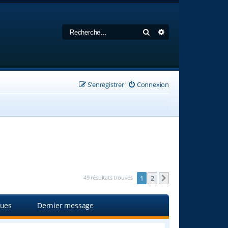
Rechercher
Recherche avancée
S’enregistrer
Connexion
49 résultats trouvés
1
2
Suivante
ues
Dernier message