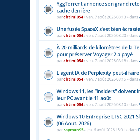
YggTorrent annonce son grand retou
cache derrière
par
chtimi054
»
ven. 7 août 2026 08:13
» dans
Une fusée SpaceX s'est bien écrasée
par
chtimi054
»
ven. 7 août 2026 08:20
» dans
À 20 milliards de kilomètres de la Te
pour préserver Voyager 2 a payé
par
chtimi054
»
ven. 7 août 2026 08:18
» dans
L'agent IA de Perplexity peut-il fai
par
chtimi054
»
ven. 7 août 2026 08:15
» dans
Windows 11, les “Insiders” doivent 
leur PC avant le 11 août
par
chtimi054
»
ven. 7 août 2026 08:10
» dans
Windows 10 Entreprise LTSC 2021 S
(06 Aout. 2026)
par
rayman95
»
jeu. 6 août 2026 15:01
» dans