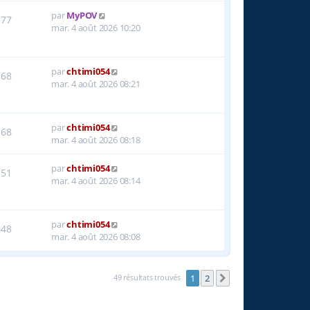
par
MyPOV
77
mar. 4 août 2026 10:20
par
chtimi054
68
mar. 4 août 2026 08:21
par
chtimi054
68
mar. 4 août 2026 08:18
par
chtimi054
51
mar. 4 août 2026 08:14
par
chtimi054
48
mar. 4 août 2026 08:08
49 résultats trouvés
1
2
Suivante