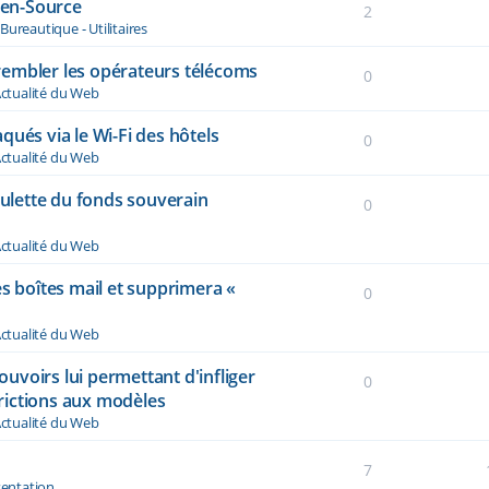
Open-Source
2
s
Bureautique - Utilitaires
 trembler les opérateurs télécoms
0
ctualité du Web
qués via le Wi-Fi des hôtels
0
ctualité du Web
oulette du fonds souverain
0
ctualité du Web
es boîtes mail et supprimera «
0
ctualité du Web
voirs lui permettant d'infliger
0
rictions aux modèles
ctualité du Web
7
sentation