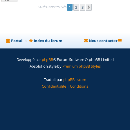
54 résultats trouvés
1
2
3
Suivante
Portail
Index du forum
Nous contacter
Développé par
phpBB
® Forum Software © phpBB Limited
Absolution style by
Premium phpBB Styles
Traduit par
phpBB-fr.com
Confidentialité
|
Conditions