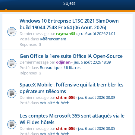
Sujets
e
r
Windows 10 Entreprise LTSC 2021 SlimDown
build 19044.7548 Fr x64 (06 Aout. 2026)
Dernier message par
rayman95
«
jeu. 6 août 2026 21:01
Posté dans
Référencement
Réponses :
8
Gen Office la 1ere suite Office IA Open-Source
Dernier message par
odjinan
«
jeu. 6 août 2026 18:39
Posté dans
Bureautique - Utilitaires
Réponses :
2
SpaceX Mobile : l'offensive qui fait trembler les
opérateurs télécoms
Dernier message par
chtimi054
«
jeu. 6 août 2026 08:09
Posté dans
Actualité du Web
Les comptes Microsoft 365 sont attaqués via le
Wi-Fi des hôtels
Dernier message par
chtimi054
«
jeu. 6 août 2026 08:05
Posté dans
Actualité du Web