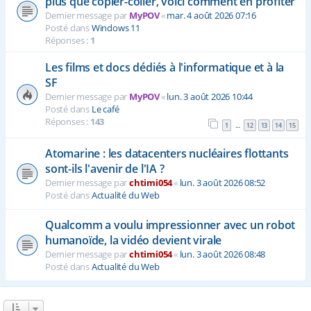
plus que copier-coller, voici comment en profiter
Dernier message par
MyPOV
«
mar. 4 août 2026 07:16
Posté dans
Windows 11
Réponses :
1
Les films et docs dédiés à l'informatique et à la
SF
Dernier message par
MyPOV
«
lun. 3 août 2026 10:44
Posté dans
Le café
Réponses :
143
1
12
13
14
15
…
Atomarine : les datacenters nucléaires flottants
sont-ils l'avenir de l'IA ?
Dernier message par
chtimi054
«
lun. 3 août 2026 08:52
Posté dans
Actualité du Web
Qualcomm a voulu impressionner avec un robot
humanoïde, la vidéo devient virale
Dernier message par
chtimi054
«
lun. 3 août 2026 08:48
Posté dans
Actualité du Web