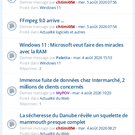
Dernier message par
chtimi054
«
mer. 5 août 2026 07:56
Posté dans
Windows 11
FFmpeg 9.0 arrive ...
Dernier message par
chtimi054
«
mer. 5 août 2026 07:54
Posté dans
Actualité logiciels et autres
Windows 11 : Microsoft veut faire des miracles
avec la RAM
Dernier message par
Paletta
«
mar. 4 août 2026 15:53
Posté dans
Windows 11
Réponses :
2
Immense fuite de données chez Intermarché, 2
millions de clients concernés
Dernier message par
MyPOV
«
mar. 4 août 2026 10:20
Posté dans
Actualité du Web
Réponses :
1
La sécheresse du Danube révèle un squelette de
mammouth presque complet
Dernier message par
chtimi054
«
mar. 4 août 2026 08:21
Posté dans
Actualité du Web