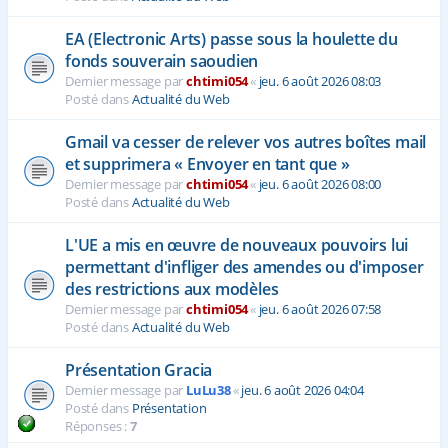
EA (Electronic Arts) passe sous la houlette du
fonds souverain saoudien
Dernier message par
chtimi054
«
jeu. 6 août 2026 08:03
Posté dans
Actualité du Web
Gmail va cesser de relever vos autres boîtes mail
et supprimera « Envoyer en tant que »
Dernier message par
chtimi054
«
jeu. 6 août 2026 08:00
Posté dans
Actualité du Web
L'UE a mis en œuvre de nouveaux pouvoirs lui
permettant d'infliger des amendes ou d'imposer
des restrictions aux modèles
Dernier message par
chtimi054
«
jeu. 6 août 2026 07:58
Posté dans
Actualité du Web
Présentation Gracia
Dernier message par
LuLu38
«
jeu. 6 août 2026 04:04
Posté dans
Présentation
Réponses :
7