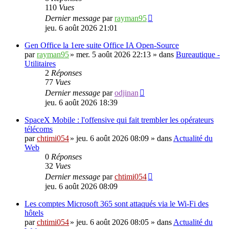
110
Vues
Dernier message
par
rayman95
jeu. 6 août 2026 21:01
Gen Office la 1ere suite Office IA Open-Source
par
rayman95
»
mer. 5 août 2026 22:13
» dans
Bureautique -
Utilitaires
2
Réponses
77
Vues
Dernier message
par
odjinan
jeu. 6 août 2026 18:39
SpaceX Mobile : l'offensive qui fait trembler les opérateurs
télécoms
par
chtimi054
»
jeu. 6 août 2026 08:09
» dans
Actualité du
Web
0
Réponses
32
Vues
Dernier message
par
chtimi054
jeu. 6 août 2026 08:09
Les comptes Microsoft 365 sont attaqués via le Wi-Fi des
hôtels
par
chtimi054
»
jeu. 6 août 2026 08:05
» dans
Actualité du