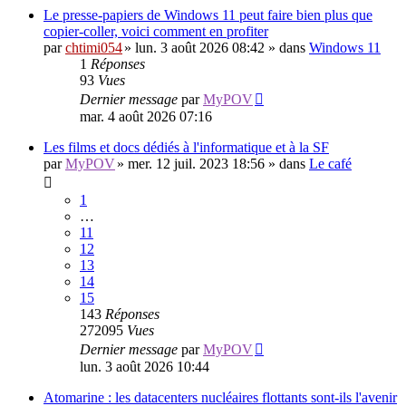
Le presse-papiers de Windows 11 peut faire bien plus que
copier-coller, voici comment en profiter
par
chtimi054
»
lun. 3 août 2026 08:42
» dans
Windows 11
1
Réponses
93
Vues
Dernier message
par
MyPOV
mar. 4 août 2026 07:16
Les films et docs dédiés à l'informatique et à la SF
par
MyPOV
»
mer. 12 juil. 2023 18:56
» dans
Le café
1
…
11
12
13
14
15
143
Réponses
272095
Vues
Dernier message
par
MyPOV
lun. 3 août 2026 10:44
Atomarine : les datacenters nucléaires flottants sont-ils l'avenir