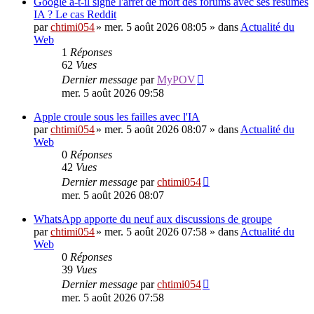
Google a-t-il signé l'arrêt de mort des forums avec ses résumés
IA ? Le cas Reddit
par
chtimi054
»
mer. 5 août 2026 08:05
» dans
Actualité du
Web
1
Réponses
62
Vues
Dernier message
par
MyPOV
mer. 5 août 2026 09:58
Apple croule sous les failles avec l'IA
par
chtimi054
»
mer. 5 août 2026 08:07
» dans
Actualité du
Web
0
Réponses
42
Vues
Dernier message
par
chtimi054
mer. 5 août 2026 08:07
WhatsApp apporte du neuf aux discussions de groupe
par
chtimi054
»
mer. 5 août 2026 07:58
» dans
Actualité du
Web
0
Réponses
39
Vues
Dernier message
par
chtimi054
mer. 5 août 2026 07:58