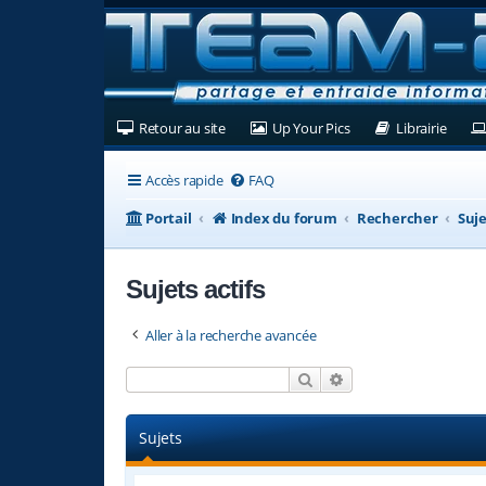
(Ouvre un nouvel onglet)
(Ouvre un nouvel ongl
(Ouvre
Retour au site
Up Your Pics
Librairie
Accès rapide
FAQ
Portail
Index du forum
Rechercher
Suje
Sujets actifs
Aller à la recherche avancée
Rechercher
Recherche avancée
Sujets