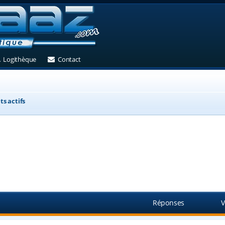
et)
 un nouvel onglet)
(Ouvre un nouvel onglet)
(Ouvre un nouvel onglet)
Logithèque
Contact
ts actifs
Réponses
V