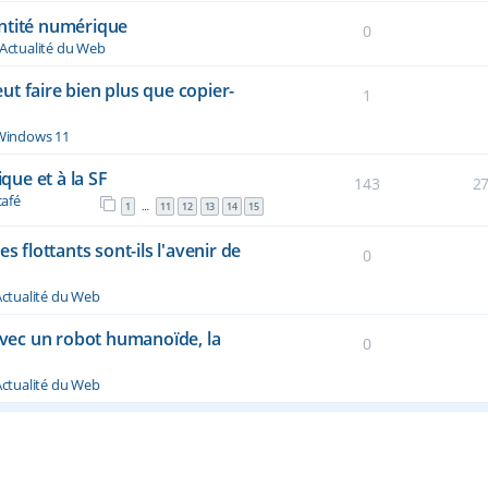
dentité numérique
0
Actualité du Web
t faire bien plus que copier-
1
Windows 11
ique et à la SF
143
2
café
1
11
12
13
14
15
…
s flottants sont-ils l'avenir de
0
ctualité du Web
vec un robot humanoïde, la
0
ctualité du Web