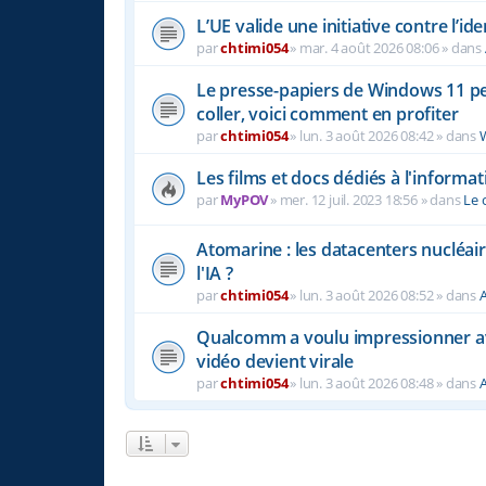
L’UE valide une initiative contre l’i
par
chtimi054
»
mar. 4 août 2026 08:06
» dans
Le presse-papiers de Windows 11 peu
coller, voici comment en profiter
par
chtimi054
»
lun. 3 août 2026 08:42
» dans
Les films et docs dédiés à l'informat
par
MyPOV
»
mer. 12 juil. 2023 18:56
» dans
Le 
Atomarine : les datacenters nucléaire
l'IA ?
par
chtimi054
»
lun. 3 août 2026 08:52
» dans
A
Qualcomm a voulu impressionner a
vidéo devient virale
par
chtimi054
»
lun. 3 août 2026 08:48
» dans
A