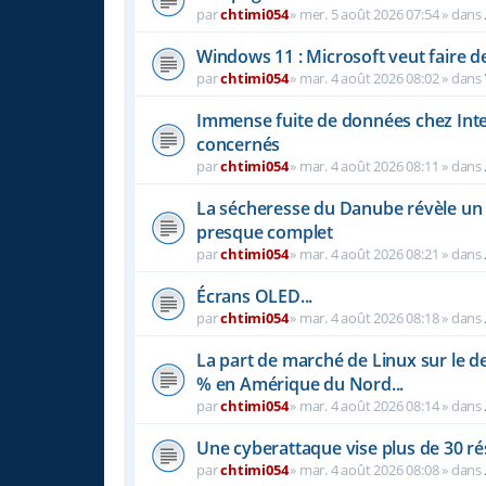
par
chtimi054
»
mer. 5 août 2026 07:54
» dans
Windows 11 : Microsoft veut faire d
par
chtimi054
»
mar. 4 août 2026 08:02
» dans
Immense fuite de données chez Inter
concernés
par
chtimi054
»
mar. 4 août 2026 08:11
» dans
La sécheresse du Danube révèle u
presque complet
par
chtimi054
»
mar. 4 août 2026 08:21
» dans
Écrans OLED...
par
chtimi054
»
mar. 4 août 2026 08:18
» dans
La part de marché de Linux sur le 
% en Amérique du Nord...
par
chtimi054
»
mar. 4 août 2026 08:14
» dans
Une cyberattaque vise plus de 30 r
par
chtimi054
»
mar. 4 août 2026 08:08
» dans