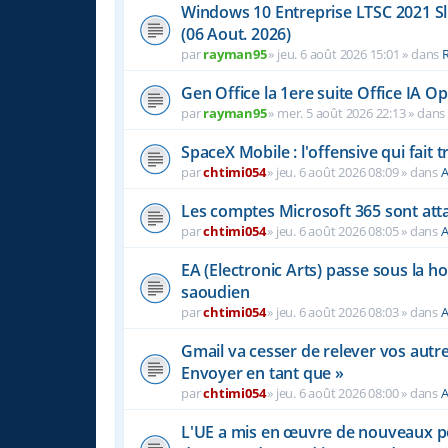
Windows 10 Entreprise LTSC 2021 S
(06 Aout. 2026)
par
rayman95
»
jeu. 6 août 2026 15:01
» dans
Gen Office la 1ere suite Office IA 
par
rayman95
»
mer. 5 août 2026 22:13
» dan
SpaceX Mobile : l'offensive qui fait
par
chtimi054
»
jeu. 6 août 2026 08:09
» dans
A
Les comptes Microsoft 365 sont atta
par
chtimi054
»
jeu. 6 août 2026 08:05
» dans
A
EA (Electronic Arts) passe sous la h
saoudien
par
chtimi054
»
jeu. 6 août 2026 08:03
» dans
A
Gmail va cesser de relever vos autr
Envoyer en tant que »
par
chtimi054
»
jeu. 6 août 2026 08:00
» dans
A
L'UE a mis en œuvre de nouveaux pou