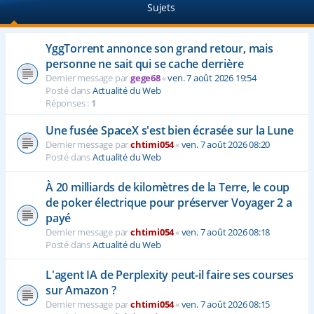
Sujets
e
r
YggTorrent annonce son grand retour, mais
personne ne sait qui se cache derrière
Dernier message par
gege68
«
ven. 7 août 2026 19:54
Posté dans
Actualité du Web
Réponses :
1
Une fusée SpaceX s'est bien écrasée sur la Lune
Dernier message par
chtimi054
«
ven. 7 août 2026 08:20
Posté dans
Actualité du Web
À 20 milliards de kilomètres de la Terre, le coup
de poker électrique pour préserver Voyager 2 a
payé
Dernier message par
chtimi054
«
ven. 7 août 2026 08:18
Posté dans
Actualité du Web
L'agent IA de Perplexity peut-il faire ses courses
sur Amazon ?
Dernier message par
chtimi054
«
ven. 7 août 2026 08:15