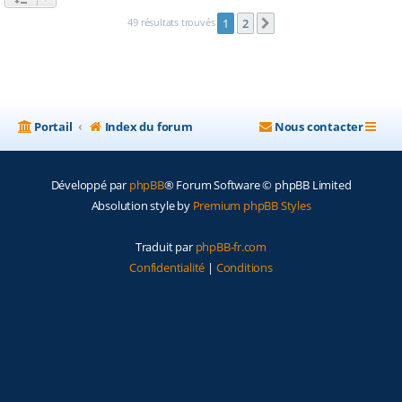
49 résultats trouvés
1
2
Suivante
Portail
Index du forum
Nous contacter
Développé par
phpBB
® Forum Software © phpBB Limited
Absolution style by
Premium phpBB Styles
Traduit par
phpBB-fr.com
Confidentialité
|
Conditions