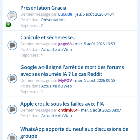
Présentation Gracia
Dernier message par
LuLu38
«
jeu. 6 août 2026 04:04
Posté dans
Présentation
Réponses :
7
Canicule et sécheresse...
Dernier message par
gege68
«
mer. 5 août 2026 19:53
Posté dans
Actualité du Web
Réponses :
1
Google a-t-il signé l'arrêt de mort des forums
avec ses résumés IA ? Le cas Reddit
Dernier message par
MyPOV
«
mer. 5 août 2026 09:58
Posté dans
Actualité du Web
Réponses :
1
Apple croule sous les failles avec l'IA
Dernier message par
chtimi054
«
mer. 5 août 2026 08:07
Posté dans
Actualité du Web
WhatsApp apporte du neuf aux discussions de
groupe