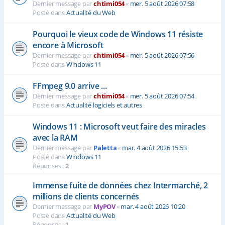
Dernier message par
chtimi054
«
mer. 5 août 2026 07:58
Posté dans
Actualité du Web
Pourquoi le vieux code de Windows 11 résiste
encore à Microsoft
Dernier message par
chtimi054
«
mer. 5 août 2026 07:56
Posté dans
Windows 11
FFmpeg 9.0 arrive ...
Dernier message par
chtimi054
«
mer. 5 août 2026 07:54
Posté dans
Actualité logiciels et autres
Windows 11 : Microsoft veut faire des miracles
avec la RAM
Dernier message par
Paletta
«
mar. 4 août 2026 15:53
Posté dans
Windows 11
Réponses :
2
Immense fuite de données chez Intermarché, 2
millions de clients concernés
Dernier message par
MyPOV
«
mar. 4 août 2026 10:20
Posté dans
Actualité du Web
Réponses :
1