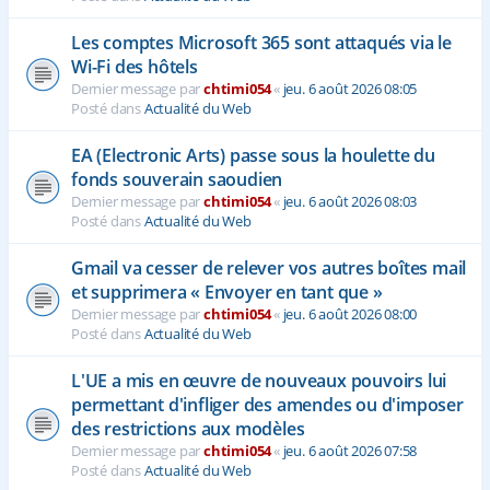
Les comptes Microsoft 365 sont attaqués via le
Wi-Fi des hôtels
Dernier message par
chtimi054
«
jeu. 6 août 2026 08:05
Posté dans
Actualité du Web
EA (Electronic Arts) passe sous la houlette du
fonds souverain saoudien
Dernier message par
chtimi054
«
jeu. 6 août 2026 08:03
Posté dans
Actualité du Web
Gmail va cesser de relever vos autres boîtes mail
et supprimera « Envoyer en tant que »
Dernier message par
chtimi054
«
jeu. 6 août 2026 08:00
Posté dans
Actualité du Web
L'UE a mis en œuvre de nouveaux pouvoirs lui
permettant d'infliger des amendes ou d'imposer
des restrictions aux modèles
Dernier message par
chtimi054
«
jeu. 6 août 2026 07:58
Posté dans
Actualité du Web