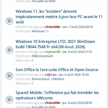
Posté dans
Actualité du Web
Windows 11, les “Insiders” doivent
impérativement mettre à jour leur PC avant le 11
août
Dernier message par
chtimi054
«
ven. 7 août 2026 08:10
Posté dans
Windows 11
Windows 10 Entreprise LTSC 2021 SlimDown
build 19044.7548 Fr x64 (06 Aout. 2026)
Dernier message par
rayman95
«
jeu. 6 août 2026 21:01
Posté dans
Référencement
Réponses :
8
Gen Office la 1ere suite Office IA Open-Source
Dernier message par
odjinan
«
jeu. 6 août 2026 18:39
Posté dans
Bureautique - Utilitaires
Réponses :
2
SpaceX Mobile : l'offensive qui fait trembler les
opérateurs télécoms
Dernier message par
chtimi054
«
jeu. 6 août 2026 08:09
Posté dans
Actualité du Web