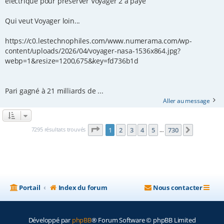
électrique pour préserver Voyager 2 a payé
Qui veut Voyager loin...
https://c0.lestechnophiles.com/www.numerama.com/wp-
content/uploads/2026/04/voyager-nasa-1536x864.jpg?
webp=1&resize=1200,675&key=fd736b1d
Pari gagné à 21 milliards de ...
Aller au message
Page
1
sur
730
7295 résultats trouvés
1
2
3
4
5
730
Suivante
…
Portail
Index du forum
Nous contacter
Développé par
phpBB
® Forum Software © phpBB Limited