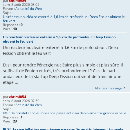
par
chtimi054
sam. 8 août 2026 08:02
e
Forum :
Actualité du Web
Sujet :
r
Un réacteur nucléaire enterré à 1,6 km de profondeur : Deep Fission obtient le
feu vert
Réponses :
0
Vues :
10
Un réacteur nucléaire enterré à 1,6 km de profondeur : Deep Fission
obtient le feu vert
Un réacteur nucléaire enterré à 1,6 km de profondeur : Deep
Fission obtient le feu vert
Et si, pour rendre l'énergie nucléaire plus simple et plus sûre, il
suffisait de l'enterrer très, très profondément ? C'est le pari
audacieux de la startup Deep Fission qui vient de franchir une
étape ...
Aller au message
par
chtimi054
sam. 8 août 2026 07:59
Forum :
Actualité du Web
Sujet :
IRIS² : la constellation européenne passe enfin au déploiement à grande échelle
Réponses :
1
Vues :
23
IRIS² : la constellation européenne passe enfin au déploiement à grande