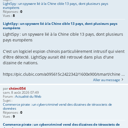
LightSpy : un spyware lié à la Chine cible 13 pays, dont plusieurs pays
européens
Réponses :
0
Vues :
8
LightSpy : un spyware lié à la Chine cible 13 pays, dont plusieurs pays
européens
LightSpy : un spyware lié à la Chine cible 13 pays, dont plusieurs
pays européens
C'est un logiciel espion chinois particulièrement intrusif qui vient
d'être détecté. LightSpy aurait été retrouvé dans plus d'une
dizaine de nations.
https://pic.clubic.com/a095615c2422342/1600x900/smart/chine ...
Aller au message
par
chtimi054
sam. 8 août 2026 07:49
Forum :
Actualité du Web
Sujet :
Commerce pirate : un cybercriminel vend des dizaines de téraoctets de
données
Réponses :
0
Vues :
9
Commerce pirate : un cybercriminel vend des dizaines de téraoctets de