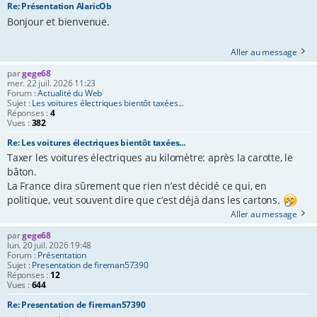
Re: Présentation AlaricOb
Bonjour et bienvenue.
Aller au message
par
gege68
mer. 22 juil. 2026 11:23
Forum :
Actualité du Web
Sujet :
Les voitures électriques bientôt taxées...
Réponses :
4
Vues :
382
Re: Les voitures électriques bientôt taxées...
Taxer les voitures électriques au kilomètre: après la carotte, le
bâton.
La France dira sûrement que rien n’est décidé ce qui, en
politique, veut souvent dire que c’est déjà dans les cartons.
Aller au message
par
gege68
lun. 20 juil. 2026 19:48
Forum :
Présentation
Sujet :
Presentation de fireman57390
Réponses :
12
Vues :
644
Re: Presentation de fireman57390