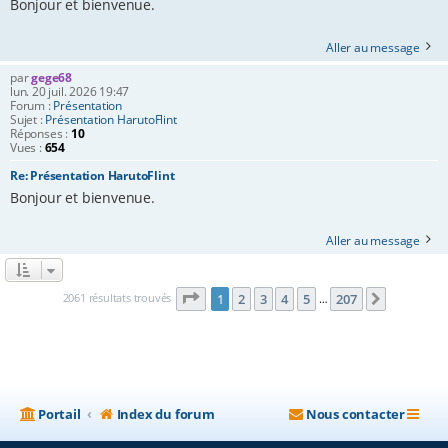
Bonjour et bienvenue.
Aller au message
par
gege68
lun. 20 juil. 2026 19:47
Forum :
Présentation
Sujet :
Présentation HarutoFlint
Réponses :
10
Vues :
654
Re: Présentation HarutoFlint
Bonjour et bienvenue.
Aller au message
Page
1
sur
207
2061 résultats trouvés
1
2
3
4
5
207
Suivante
…
Portail
Index du forum
Nous contacter