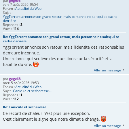
par
gege68
ven. 7 août 2026 19:54
e
Forum :
Actualité du Web
Sujet :
r
YggTorrent annonce son grand retour, mais personne ne sait qui se cache
derrière
Réponses :
3
Vues :
114
Re: YggTorrent annonce son grand retour, mais personne ne sait qui se
cache derrière
YggTorrent annonce son retour, mais l’identité des responsables
demeure inconnue.
Une relance qui soulève des questions sur la sécurité et la
fiabilité du site.
Aller au message
par
gege68
mer. 5 août 2026 19:53
Forum :
Actualité du Web
Sujet :
Canicule et sécheresse...
Réponses :
1
Vues :
112
Re: Canicule et sécheresse...
Ce record de chaleur n’est plus une exception.
C’est clairement le signe que notre climat a changé.
Aller au message