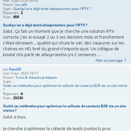
mar. 9 juin 2026 09:33
Forum :
Le café
e
Sujet :
Quelqu'un a déjà testé atlasproontvv pour l'IPTV ?
Réponses :
2
r
Vues :
458
Quelqu'un a déjà testé atlasproontvv pour l'IPTV ?
Salut. Ça fait un moment que je cherche une solution IPTV
correcte, j'en ai essayé 2 ou 3 ces derniers mois et franchement
c'était décevant... qualité qui chute le soir, des coupures sur les
chaines en HD, bref du grand n'importe quoi. Un collègue de
boulot m'a parlé de atlasproontvv y'a 2 semaines ...
Aller au message
par
Dani29
mer. 9 avr. 2025 14:17
Forum :
Trucs & Astuces pratiques
Sujet :
Outils ou méthodes pour optimiser la collecte de contacts B2B via un site vitrine
?
Réponses :
0
Vues :
23236
Outils ou méthodes pour optimiser la collecte de contacts B2B via un site
vitrine ?
Salut à tous,
Je cherche à optimiser la collecte de leads (contacts pros