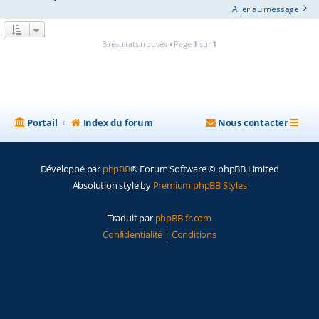
Aller au message
3 résultats trouvés • Page
1
sur
1
Portail
Index du forum
Nous contacter
Développé par
phpBB
® Forum Software © phpBB Limited
Absolution style by
Premium phpBB Styles
Traduit par
phpBB-fr.com
Confidentialité
|
Conditions