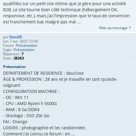
qualifiés) sur un petit site vitrine que je gère pour une activité
B2B. Le site tourne bien côté technique (hébergement OK,
responsive, etc.), mais j’ai l’impression que le taux de conversion
est franchement bas malgré pas mal ...
Aller au message
par
Dani29
lun. 7 avr. 2025 13:46
Forum :
Présentation
Sujet :
Présentation
Réponses :
7
Vues :
28263
Présentation
DEPARTEMENT DE RESIDENCE : Vaucluse
ÂGE & PROFESSION : 28 ans et je travaille en tant qu'aide-
soignant
CONFIGURATION MACHINE :
- OS : Win 11
- CPU : AMD Ryzen 5 5600G
- RAM : 8 Go DDR4
- Stockage : SSD 256 Go
FAI : Orange
LOISIRS : photographie et les randonnées
Comment j'ai connu ce forum : en ...