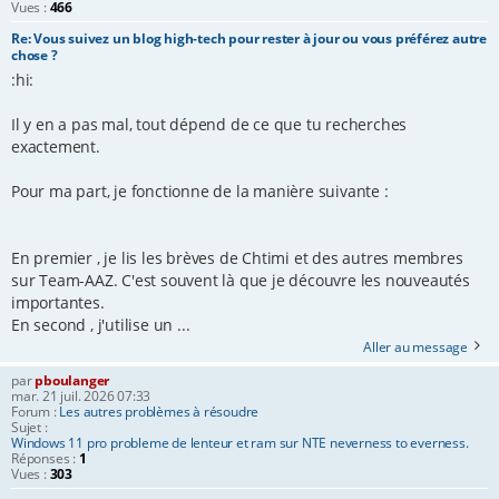
Vues :
466
Re: Vous suivez un blog high-tech pour rester à jour ou vous préférez autre
chose ?
:hi:
Il y en a pas mal, tout dépend de ce que tu recherches
exactement.
Pour ma part, je fonctionne de la manière suivante :
En premier , je lis les brèves de Chtimi et des autres membres
sur Team-AAZ. C'est souvent là que je découvre les nouveautés
importantes.
En second , j'utilise un ...
Aller au message
par
pboulanger
mar. 21 juil. 2026 07:33
Forum :
Les autres problèmes à résoudre
Sujet :
Windows 11 pro probleme de lenteur et ram sur NTE neverness to everness.
Réponses :
1
Vues :
303