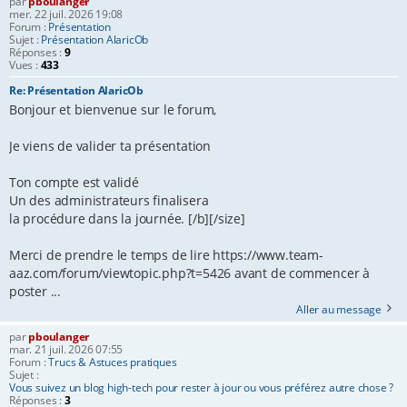
par
pboulanger
mer. 22 juil. 2026 19:08
e
Forum :
Présentation
Sujet :
Présentation AlaricOb
r
Réponses :
9
Vues :
433
Re: Présentation AlaricOb
Bonjour et bienvenue sur le forum,
Je viens de valider ta présentation
Ton compte est validé
Un des administrateurs finalisera
la procédure dans la journée. [/b][/size]
Merci de prendre le temps de lire https://www.team-
aaz.com/forum/viewtopic.php?t=5426 avant de commencer à
poster ...
Aller au message
par
pboulanger
mar. 21 juil. 2026 07:55
Forum :
Trucs & Astuces pratiques
Sujet :
Vous suivez un blog high-tech pour rester à jour ou vous préférez autre chose ?
Réponses :
3