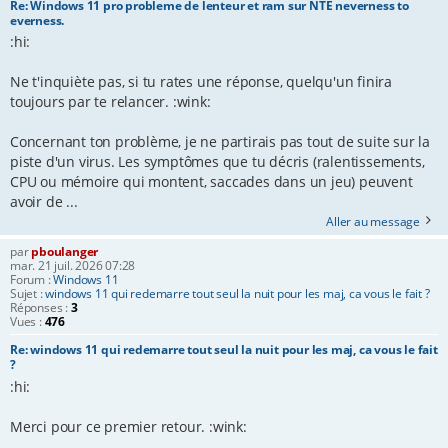
Re: Windows 11 pro probleme de lenteur et ram sur NTE neverness to
everness.
:hi:
Ne t'inquiète pas, si tu rates une réponse, quelqu'un finira
toujours par te relancer. :wink:
Concernant ton problème, je ne partirais pas tout de suite sur la
piste d'un virus. Les symptômes que tu décris (ralentissements,
CPU ou mémoire qui montent, saccades dans un jeu) peuvent
avoir de ...
Aller au message
par
pboulanger
mar. 21 juil. 2026 07:28
Forum :
Windows 11
Sujet :
windows 11 qui redemarre tout seul la nuit pour les maj, ca vous le fait ?
Réponses :
3
Vues :
476
Re: windows 11 qui redemarre tout seul la nuit pour les maj, ca vous le fait
?
:hi:
Merci pour ce premier retour. :wink: