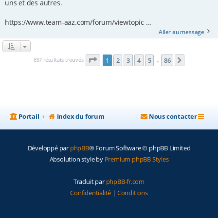
uns et des autres.
https://www.team-aaz.com/forum/viewtopic ...
Aller au message
Page
1
sur
86
857 résultats trouvés
1
2
3
4
5
86
Suivante
…
Portail
Index du forum
Nous contacter
Développé par
phpBB
® Forum Software © phpBB Limited
Absolution style by
Premium phpBB Styles
Traduit par
phpBB-fr.com
Confidentialité
|
Conditions