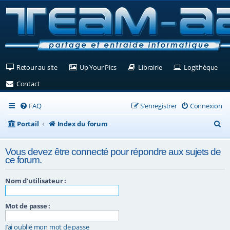
(Ouvre un nouvel onglet)
(Ouvre un nouvel onglet)
(Ouvre un nouvel ongle
(Ouv
Retour au site
Up Your Pics
Librairie
Logithèque
(Ouvre un nouvel onglet)
Contact
FAQ
S’enregistrer
Connexion
R
Portail
Index du forum
e
Vous devez être connecté pour répondre aux sujets de
c
ce forum.
h
Nom d’utilisateur :
e
r
Mot de passe :
c
J’ai oublié mon mot de passe
h