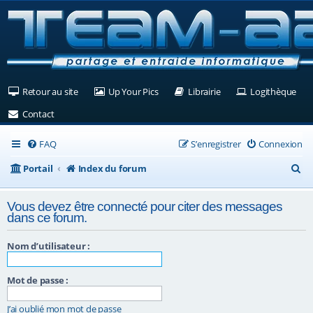
(Ouvre un nouvel onglet)
(Ouvre un nouvel onglet)
(Ouvre un nouvel ongle
(Ouv
Retour au site
Up Your Pics
Librairie
Logithèque
(Ouvre un nouvel onglet)
Contact
FAQ
S’enregistrer
Connexion
R
Portail
Index du forum
e
Vous devez être connecté pour citer des messages
c
dans ce forum.
h
Nom d’utilisateur :
e
r
Mot de passe :
c
J’ai oublié mon mot de passe
h