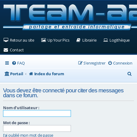
(Ouvre un nouvel onglet)
(Ouvre un nouvel onglet)
(Ouvre un nouvel ongle
(Ouv
Retour au site
Up Your Pics
Librairie
Logithèque
(Ouvre un nouvel onglet)
Contact
FAQ
S’enregistrer
Connexion
R
Portail
Index du forum
e
Vous devez être connecté pour citer des messages
c
dans ce forum.
h
Nom d’utilisateur :
e
r
Mot de passe :
c
J’ai oublié mon mot de passe
h