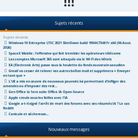
!!!
e
r
Sujets récents
Sujets récents
Windows 10 Entreprise LTSC 2021 SlimDown build 19044.7548 Fr x64 (06 Aout.
2026)
SpaceX Mobile : l'offensive qui fait trembler les opérateurs télécoms
Les comptes Microsoft 365 sont attaqués via le Wi-Fi des hôtels
EA (Electronic Arts) passe sous la houlette du fonds souverain saoudien
Gmail va cesser de relever vos autres boîtes mail et supprimera « Envoyer
en tant que »
L'UE a mis en œuvre de nouveaux pouvoirs lui permettant d'infliger des
amendes ou d'imposer des rest...
Gen Office la 1ere suite Office IA Open-Source
Apple croule sous les failles avec l'IA
Google a-t-il signé l'arrêt de mort des forums avec ses résumés IA ? Le cas
Reddit
Canicule et sécheresse...
Nouveaux messages