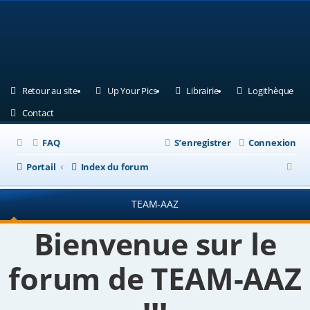
(Ouvre un nouvel onglet)
(Ouvre un nouvel onglet)
(Ouvre un nouvel ongle
(Ouv
Retour au site
Up Your Pics
Librairie
Logithèque
(Ouvre un nouvel onglet)
Contact
FAQ
S’enregistrer
Connexion
R
Portail
Index du forum
e
TEAM-AAZ
c
h
Bienvenue sur le
e
forum de TEAM-AAZ
r
c
h