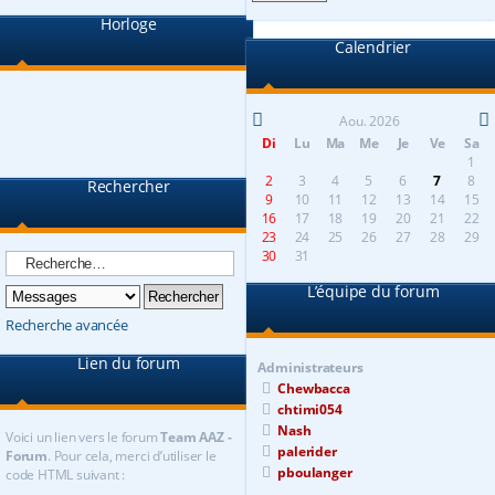
Horloge
Calendrier
Aou. 2026
Di
Lu
Ma
Me
Je
Ve
Sa
1
2
3
4
5
6
7
8
Rechercher
9
10
11
12
13
14
15
16
17
18
19
20
21
22
23
24
25
26
27
28
29
30
31
L’équipe du forum
Recherche avancée
Lien du forum
Administrateurs
Chewbacca
chtimi054
Nash
Voici un lien vers le forum
Team AAZ -
palerider
Forum
. Pour cela, merci d’utiliser le
pboulanger
code HTML suivant :