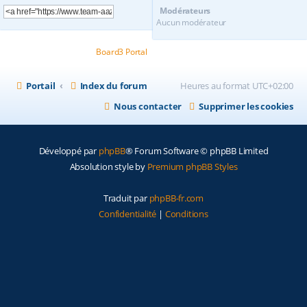
Modérateurs
Aucun modérateur
Powered by
Board3 Portal
© 2009 - 2020 Board3 Group
Portail
Index du forum
Heures au format
UTC+02:00
Nous contacter
Supprimer les cookies
Développé par
phpBB
® Forum Software © phpBB Limited
Absolution style by
Premium phpBB Styles
Traduit par
phpBB-fr.com
Confidentialité
|
Conditions