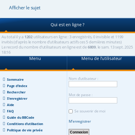
Afficher le sujet
Qui est en ligne ?
Au total il y a
1202
utilisateurs en ligne : 3 enregistrés, 0 invisible et 1199
invités (d’après le nombre d’utilisateurs actifs ces 5 dernières minutes)
Le record du nombre d’utilisateurs en ligne est de
6809
, le sam. 13 sept. 2025
18:16
Menu
Menu de l’utilisateur
Nom d’utilisateur :
Sommaire
Page d’index
Rechercher
Mot de passe :
S’enregistrer
Aide
Se souvenir de moi
FAQ
Guide du BBCode
M’enregistrer
Conditions d’utilisation
Politique de vie privée