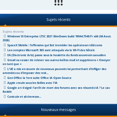
!!!
e
r
Sujets récents
Sujets récents
Windows 10 Entreprise LTSC 2021 SlimDown build 19044.7548 Fr x64 (06 Aout.
2026)
SpaceX Mobile : l'offensive qui fait trembler les opérateurs télécoms
Les comptes Microsoft 365 sont attaqués via le Wi-Fi des hôtels
EA (Electronic Arts) passe sous la houlette du fonds souverain saoudien
Gmail va cesser de relever vos autres boîtes mail et supprimera « Envoyer
en tant que »
L'UE a mis en œuvre de nouveaux pouvoirs lui permettant d'infliger des
amendes ou d'imposer des rest...
Gen Office la 1ere suite Office IA Open-Source
Apple croule sous les failles avec l'IA
Google a-t-il signé l'arrêt de mort des forums avec ses résumés IA ? Le cas
Reddit
Canicule et sécheresse...
Nouveaux messages