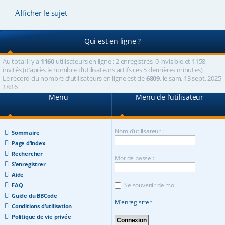
Afficher le sujet
Qui est en ligne ?
Au total il y a
1160
utilisateurs en ligne : 2 enregistrés, 0 invisible et 1158
invités (d’après le nombre d’utilisateurs actifs ces 5 dernières minutes)
Le record du nombre d’utilisateurs en ligne est de
6809
, le sam. 13 sept. 2025
18:16
Menu
Menu de l’utilisateur
Nom d’utilisateur :
Sommaire
Page d’index
Rechercher
Mot de passe :
S’enregistrer
Aide
Se souvenir de moi
FAQ
Guide du BBCode
M’enregistrer
Conditions d’utilisation
Politique de vie privée