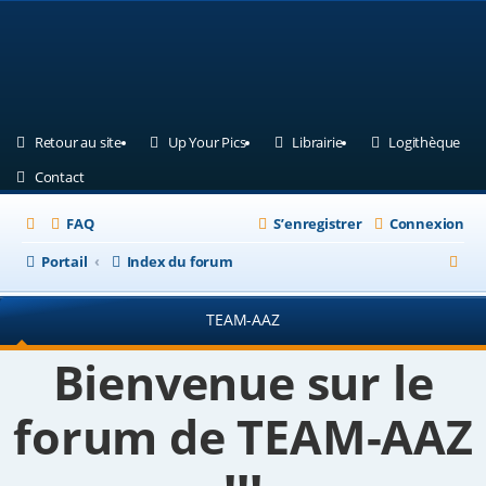
(Ouvre un nouvel onglet)
(Ouvre un nouvel onglet)
(Ouvre un nouvel ongle
(Ouv
Retour au site
Up Your Pics
Librairie
Logithèque
(Ouvre un nouvel onglet)
Contact
FAQ
S’enregistrer
Connexion
R
Portail
Index du forum
e
TEAM-AAZ
c
h
Bienvenue sur le
e
forum de TEAM-AAZ
r
c
h