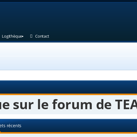
et)
 un nouvel onglet)
(Ouvre un nouvel onglet)
(Ouvre un nouvel onglet)
Logithèque
Contact
e sur le forum de TEA
ets récents