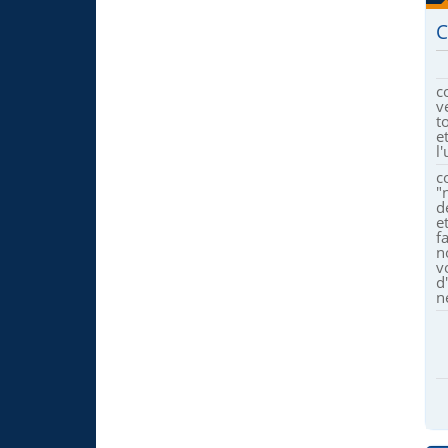
C
c
v
t
e
l'
c
"
d
e
f
n
v
d
n