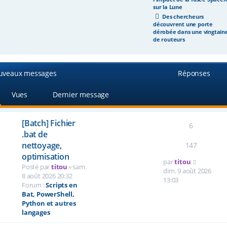
sur la Lune
Des chercheurs
découvrent une porte
dérobée dans une vingtain
de routeurs
uveaux messages
Réponses
Vues
Dernier message
[Batch] Fichier
6
.bat de
nettoyage,
147
optimisation
V
par
titou
Posté par
titou
» sam.
o
dim. 9 août 2026
8 août 2026 20:32
i
13:03
Forum :
Scripts en
r
Bat, PowerShell,
l
Python et autres
e
langages
d
e