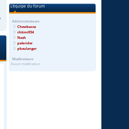
L’équipe du forum
e
Administrateurs
Chewbacca
chtimi054
Nash
palerider
pboulanger
Modérateurs
Aucun modérateur