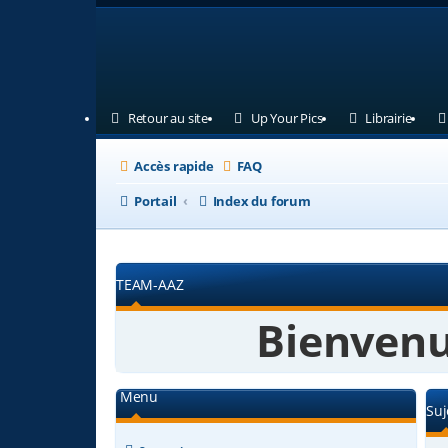
(Ouvre un nouvel onglet)
(Ouvre un nouvel ongl
(Ouvre
Retour au site
Up Your Pics
Librairie
Accès rapide
FAQ
Portail
Index du forum
TEAM-AAZ
Bienvenu
Menu
Suj