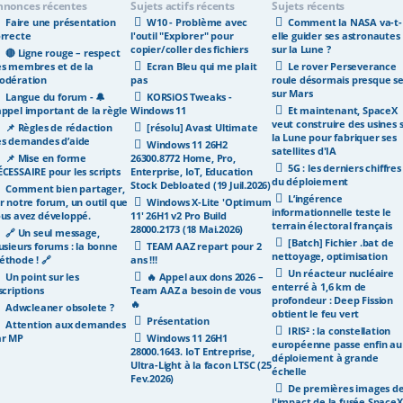
nnonces récentes
Sujets actifs récents
Sujets récents
Faire une présentation
W10 - Problème avec
Comment la NASA va-t-
rrecte
l'outil "Explorer" pour
elle guider ses astronautes
copier/coller des fichiers
sur la Lune ?
🔴 Ligne rouge – respect
s membres et de la
Ecran Bleu qui me plait
Le rover Perseverance
odération
pas
roule désormais presque se
sur Mars
Langue du forum - 🔔
KORSiOS Tweaks -
ppel important de la règle
Windows 11
Et maintenant, SpaceX
veut construire des usines 
📌 Règles de rédaction
[résolu] Avast Ultimate
la Lune pour fabriquer ses
s demandes d’aide
Windows 11 26H2
satellites d'IA
📌 Mise en forme
26300.8772 Home, Pro,
5G : les derniers chiffres
CESSAIRE pour les scripts
Enterprise, IoT, Education
du déploiement
Stock Debloated (19 Juil.2026)
Comment bien partager,
L’ingérence
r notre forum, un outil que
Windows X-Lite 'Optimum
informationnelle teste le
us avez développé.
11' 26H1 v2 Pro Build
terrain électoral français
28000.2173 (18 Mai.2026)
🔗 Un seul message,
[Batch] Fichier .bat de
usieurs forums : la bonne
TEAM AAZ repart pour 2
nettoyage, optimisation
thode ! 🔗
ans !!!
Un réacteur nucléaire
Un point sur les
🔥 Appel aux dons 2026 –
enterré à 1,6 km de
scriptions
Team AAZ a besoin de vous
profondeur : Deep Fission
🔥
Adwcleaner obsolete ?
obtient le feu vert
Présentation
Attention aux demandes
IRIS² : la constellation
ar MP
Windows 11 26H1
européenne passe enfin au
28000.1643. IoT Entreprise,
déploiement à grande
Ultra-Light à la facon LTSC (25
échelle
Fev.2026)
De premières images d
l'impact de la fusée SpaceX