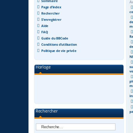
Sommaire
A
Page d’index
co
Rechercher
S’enregistrer
de
Aide
m
FAQ
Ra
Guide du BBCode
Conditions d’utilisation
de
Politique de vie privée
NÉ
Horloge
su
vo
pl
mé
in
Rechercher
p