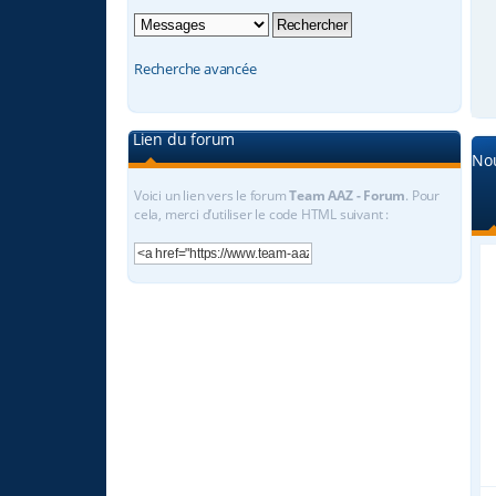
Recherche avancée
Lien du forum
No
Voici un lien vers le forum
Team AAZ - Forum
. Pour
cela, merci d’utiliser le code HTML suivant :