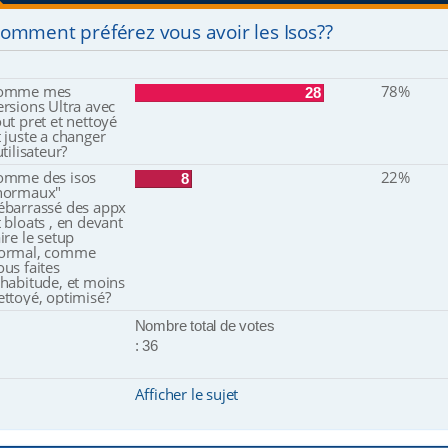
e
omment préférez vous avoir les Isos??
r
m
e
s
omme mes
78%
28
s
ersions Ultra avec
a
out pret et nettoyé
t juste a changer
g
utilisateur?
e
omme des isos
22%
8
normaux"
ébarrassé des appx
t bloats , en devant
aire le setup
ormal, comme
ous faites
'habitude, et moins
ettoyé, optimisé?
Nombre total de votes
: 36
Afficher le sujet