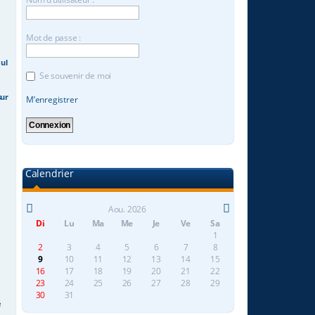
Mot de passe :
ul
Se souvenir de moi
sur
M’enregistrer
Calendrier
Aou. 2026
Di
Lu
Ma
Me
Je
Ve
Sa
1
2
3
4
5
6
7
8
9
10
11
12
13
14
15
16
17
18
19
20
21
22
23
24
25
26
27
28
29
30
31
e