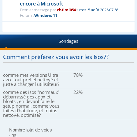
encore à Microsoft
Dernier message par
chtimi054
»
mer. 5 août 2026 07:56
Forum :
Windows 11
Sondages
Comment préférez vous avoir les Isos??
comme mes versions Ultra
78%
avec tout pret et nettoyé et
juste a changer l'utilisateur?
comme des isos "normaux"
22%
débarrassé des appx et
bloats , en devant faire le
setup normal, comme vous
faites d'habitude, et moins
nettoyé, optimisé?
Nombre total de votes
: 36