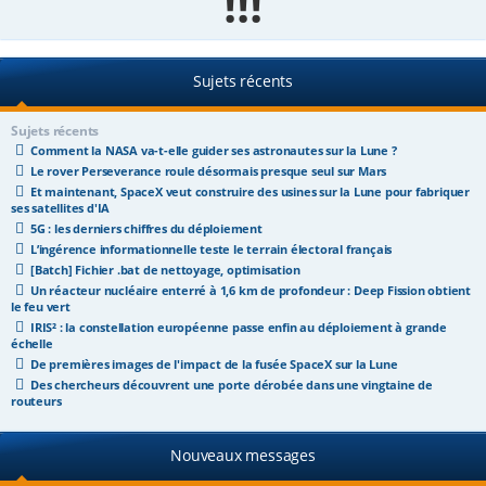
!!!
e
r
Sujets récents
Sujets récents
Comment la NASA va-t-elle guider ses astronautes sur la Lune ?
Le rover Perseverance roule désormais presque seul sur Mars
Et maintenant, SpaceX veut construire des usines sur la Lune pour fabriquer
ses satellites d'IA
5G : les derniers chiffres du déploiement
L’ingérence informationnelle teste le terrain électoral français
[Batch] Fichier .bat de nettoyage, optimisation
Un réacteur nucléaire enterré à 1,6 km de profondeur : Deep Fission obtient
le feu vert
IRIS² : la constellation européenne passe enfin au déploiement à grande
échelle
De premières images de l'impact de la fusée SpaceX sur la Lune
Des chercheurs découvrent une porte dérobée dans une vingtaine de
routeurs
Nouveaux messages