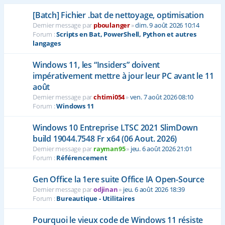
[Batch] Fichier .bat de nettoyage, optimisation
Dernier message par
pboulanger
»
dim. 9 août 2026 10:14
Forum :
Scripts en Bat, PowerShell, Python et autres
langages
Windows 11, les “Insiders” doivent
impérativement mettre à jour leur PC avant le 11
août
Dernier message par
chtimi054
»
ven. 7 août 2026 08:10
Forum :
Windows 11
Windows 10 Entreprise LTSC 2021 SlimDown
build 19044.7548 Fr x64 (06 Aout. 2026)
Dernier message par
rayman95
»
jeu. 6 août 2026 21:01
Forum :
Référencement
Gen Office la 1ere suite Office IA Open-Source
Dernier message par
odjinan
»
jeu. 6 août 2026 18:39
Forum :
Bureautique - Utilitaires
Pourquoi le vieux code de Windows 11 résiste