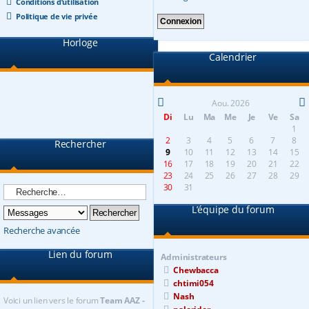
Conditions d’utilisation
Politique de vie privée
Horloge
Calendrier
Aou. 2026
Di
Lu
Ma
Me
Je
Ve
Sa
1
2
3
4
5
6
7
8
Rechercher
9
10
11
12
13
14
15
16
17
18
19
20
21
22
23
24
25
26
27
28
29
30
31
L’équipe du forum
Recherche avancée
Lien du forum
Administrateurs
Chewbacca
chtimi054
Nash
Voici un lien vers le forum
Team AAZ -