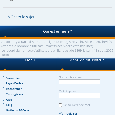
Afficher le sujet
Qui est en ligne ?
Au total il y a
870
utilisateurs en ligne : 3 enregistrés, 0 invisible et 867 invités
(d’après le nombre d’utilisateurs actifs ces 5 dernières minutes)
Le record du nombre d’utilisateurs en ligne est de
6809
, le sam. 13 sept. 2025
18:16
Menu
Menu de l’utilisateur
Nom d’utilisateur :
Sommaire
Page d’index
Rechercher
Mot de passe :
S’enregistrer
Aide
Se souvenir de moi
FAQ
Guide du BBCode
M’enregistrer