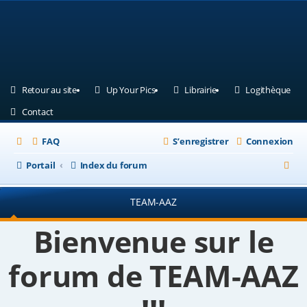
(Ouvre un nouvel onglet)
(Ouvre un nouvel onglet)
(Ouvre un nouvel ongle
(Ouv
Retour au site
Up Your Pics
Librairie
Logithèque
(Ouvre un nouvel onglet)
Contact
FAQ
S’enregistrer
Connexion
R
Portail
Index du forum
e
TEAM-AAZ
c
h
Bienvenue sur le
e
forum de TEAM-AAZ
r
c
h