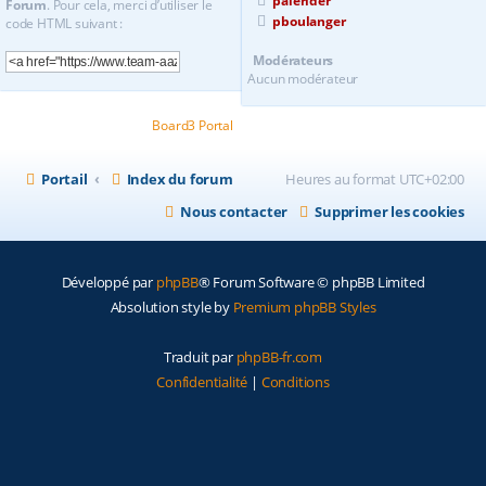
palerider
Forum
. Pour cela, merci d’utiliser le
pboulanger
code HTML suivant :
Modérateurs
Aucun modérateur
Powered by
Board3 Portal
© 2009 - 2020 Board3 Group
Portail
Index du forum
Heures au format
UTC+02:00
Nous contacter
Supprimer les cookies
Développé par
phpBB
® Forum Software © phpBB Limited
Absolution style by
Premium phpBB Styles
Traduit par
phpBB-fr.com
Confidentialité
|
Conditions