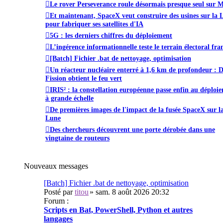
Le rover Perseverance roule désormais presque seul sur 
Et maintenant, SpaceX veut construire des usines sur la 
pour fabriquer ses satellites d'IA
5G : les derniers chiffres du déploiement
L’ingérence informationnelle teste le terrain électoral fra
[Batch] Fichier .bat de nettoyage, optimisation
Un réacteur nucléaire enterré à 1,6 km de profondeur : 
Fission obtient le feu vert
IRIS² : la constellation européenne passe enfin au déploi
à grande échelle
De premières images de l'impact de la fusée SpaceX sur l
Lune
Des chercheurs découvrent une porte dérobée dans une
vingtaine de routeurs
Nouveaux messages
[Batch] Fichier .bat de nettoyage, optimisation
Posté par
titou
» sam. 8 août 2026 20:32
Forum :
Scripts en Bat, PowerShell, Python et autres
langages