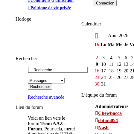
Conditions d’utilisation
Politique de vie privée
Horloge
Calendrier
Aou. 2026
Di
Lu
Ma
Me
Je
V
2
3
4
5
6
7
Rechercher
9
10
11
12
13
1
16
17
18
19
20
2
23
24
25
26
27
2
30
31
L’équipe du forum
Recherche avancée
Administrateurs
Lien du forum
Chewbacca
Voici un lien vers le
chtimi054
forum
Team AAZ -
Nash
Forum
. Pour cela, merci