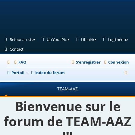
(Ouvre un nouvel onglet)
(Ouvre un nouvel onglet)
(Ouvre un nouvel ongle
(Ouv
Retour au site
Up Your Pics
Librairie
Logithèque
(Ouvre un nouvel onglet)
Contact
FAQ
S’enregistrer
Connexion
R
Portail
Index du forum
e
TEAM-AAZ
c
h
Bienvenue sur le
e
forum de TEAM-AAZ
r
c
h