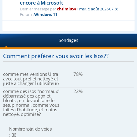
encore à Microsoft
Dernier message par
chtimi054
»
mer. 5 août 2026 07:56
Forum :
Windows 11
Sondages
Comment préférez vous avoir les Isos??
comme mes versions Ultra
78%
avec tout pret et nettoyé et
juste a changer l'utilisateur?
comme des isos "normaux"
22%
débarrassé des appx et
bloats , en devant faire le
setup normal, comme vous
faites d'habitude, et moins
nettoyé, optimisé?
Nombre total de votes
: 36