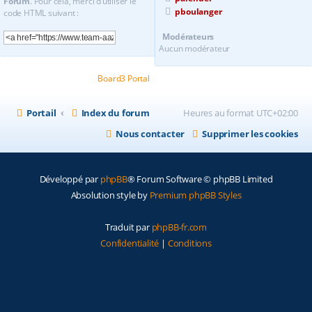
Forum
. Pour cela, merci d’utiliser le
pboulanger
code HTML suivant :
Modérateurs
Aucun modérateur
Powered by
Board3 Portal
© 2009 - 2020 Board3 Group
Portail
Index du forum
Heures au format
UTC+02:00
Nous contacter
Supprimer les cookies
Développé par
phpBB
® Forum Software © phpBB Limited
Absolution style by
Premium phpBB Styles
Traduit par
phpBB-fr.com
Confidentialité
|
Conditions