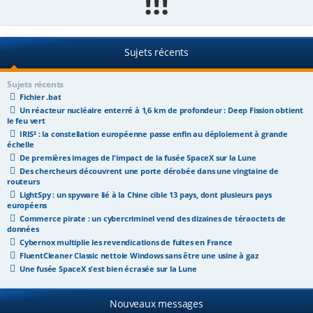
!!!
e
r
Sujets récents
Sujets récents
Fichier .bat
Un réacteur nucléaire enterré à 1,6 km de profondeur : Deep Fission obtient
le feu vert
IRIS² : la constellation européenne passe enfin au déploiement à grande
échelle
De premières images de l'impact de la fusée SpaceX sur la Lune
Des chercheurs découvrent une porte dérobée dans une vingtaine de
routeurs
LightSpy : un spyware lié à la Chine cible 13 pays, dont plusieurs pays
européens
Commerce pirate : un cybercriminel vend des dizaines de téraoctets de
données
Cybernox multiplie les revendications de fuites en France
FluentCleaner Classic nettoie Windows sans être une usine à gaz
Une fusée SpaceX s'est bien écrasée sur la Lune
Nouveaux messages