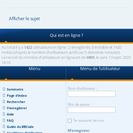
Afficher le sujet
Qui est en ligne ?
Au total il y a
1422
utilisateurs en ligne : 2 enregistrés, 0 invisible et 1420
invités (d’après le nombre d’utilisateurs actifs ces 5 dernières minutes)
Le record du nombre d’utilisateurs en ligne est de
6809
, le sam. 13 sept. 2025
18:16
Menu
Menu de l’utilisateur
Nom d’utilisateur :
Sommaire
Page d’index
Rechercher
Mot de passe :
S’enregistrer
Aide
Se souvenir de moi
FAQ
Guide du BBCode
M’enregistrer
Conditions d’utilisation