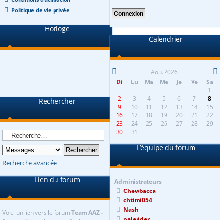
Politique de vie privée
Horloge
Calendrier
Aou. 2026
Di
Lu
Ma
Me
Je
Ve
Sa
1
2
3
4
5
6
7
8
Rechercher
9
10
11
12
13
14
15
16
17
18
19
20
21
22
23
24
25
26
27
28
29
30
31
L’équipe du forum
Recherche avancée
Lien du forum
Administrateurs
Chewbacca
chtimi054
Nash
Voici un lien vers le forum
Team AAZ -
palerider