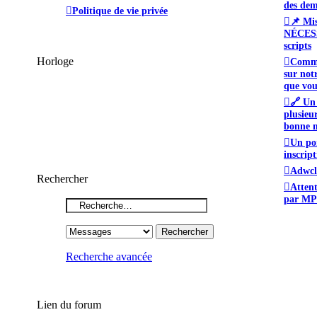
des dem
Politique de vie privée
📌 Mi
NÉCESS
scripts
Horloge
Comme
sur not
que vou
🔗 Un 
plusieu
bonne m
Un poi
inscript
Adwcl
Rechercher
Atten
par MP
Recherche avancée
Lien du forum