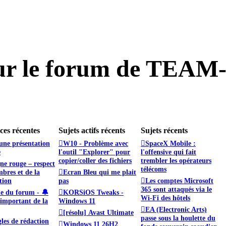
ur le forum de TEAM
es récentes
Sujets actifs récents
Sujets récents
une présentation
W10 - Problème avec
SpaceX Mobile :
e
l'outil "Explorer" pour
l'offensive qui fait
copier/coller des fichiers
trembler les opérateurs
ne rouge – respect
télécoms
bres et de la
Ecran Bleu qui me plait
tion
pas
Les comptes Microsoft
365 sont attaqués via le
e du forum - 🔔
KORSiOS Tweaks -
Wi-Fi des hôtels
important de la
Windows 11
EA (Electronic Arts)
[résolu] Avast Ultimate
passe sous la houlette du
les de rédaction
Windows 11 26H2