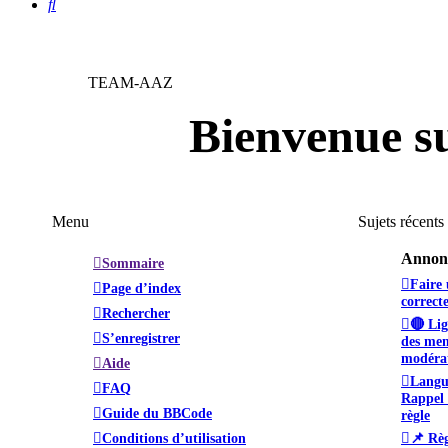
Rechercher
TEAM-AAZ
Bienvenue s
Menu
Sujets récents
Annonc
Sommaire
Faire 
Page d’index
correct
Rechercher
🔴 Lig
S’enregistrer
des mem
modéra
Aide
Langu
FAQ
Rappel 
Guide du BBCode
règle
Conditions d’utilisation
📌 Règ