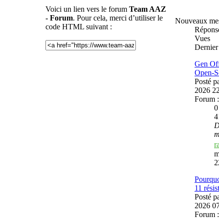
Voici un lien vers le forum
Team AAZ
- Forum
. Pour cela, merci d’utiliser le
Nouveaux me
code HTML suivant :
Répons
Vues
Dernier
Gen Off
Open-S
Posté p
2026 2
Forum 
4
D
m
r
m
2
Pourquo
11 résis
Posté p
2026 0
Forum 