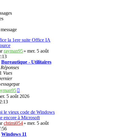
ssages
es
 message
ice la 1ere suite Office IA
ource
ar
rayman95
» mer. 5 août
2:13
:
Bureautique - Utilitaires
0
Réponses
1
Vues
ernier
essage
par
Voir
ayman95
le
er. 5 août 2026
dernier
2:13
message
i le vieux code de Windows
te encore à Microsoft
ar
chtimi054
» mer. 5 août
7:56
:
Windows 11