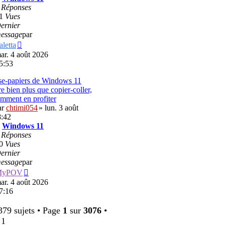
2
Réponses
1
Vues
ernier
essage
par
Voir
aletta
le
ar. 4 août 2026
dernier
5:53
message
se-papiers de Windows 11
re bien plus que copier-coller,
omment en profiter
ar
chtimi054
» lun. 3 août
8:42
:
Windows 11
1
Réponses
0
Vues
ernier
essage
par
Voir
MyPOV
le
ar. 4 août 2026
dernier
7:16
message
79 sujets • Page
1
sur
3076
•
1