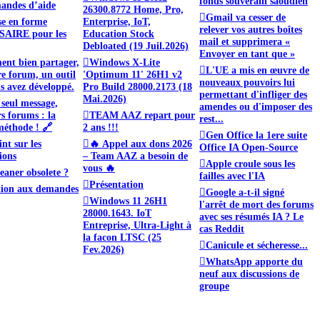
fonds souverain saoudien
andes d’aide
26300.8772 Home, Pro,
Gmail va cesser de
se en forme
Enterprise, IoT,
relever vos autres boîtes
AIRE pour les
Education Stock
mail et supprimera «
Debloated (19 Juil.2026)
Envoyer en tant que »
nt bien partager,
Windows X-Lite
L'UE a mis en œuvre de
re forum, un outil
'Optimum 11' 26H1 v2
nouveaux pouvoirs lui
s avez développé.
Pro Build 28000.2173 (18
permettant d'infliger des
Mai.2026)
seul message,
amendes ou d'imposer des
rs forums : la
TEAM AAZ repart pour
rest...
éthode ! 🔗
2 ans !!!
Gen Office la 1ere suite
nt sur les
🔥 Appel aux dons 2026
Office IA Open-Source
ions
– Team AAZ a besoin de
Apple croule sous les
vous 🔥
eaner obsolete ?
failles avec l'IA
Présentation
tion aux demandes
Google a-t-il signé
Windows 11 26H1
l'arrêt de mort des forums
28000.1643. IoT
avec ses résumés IA ? Le
Entreprise, Ultra-Light à
cas Reddit
la facon LTSC (25
Canicule et sécheresse...
Fev.2026)
WhatsApp apporte du
neuf aux discussions de
groupe