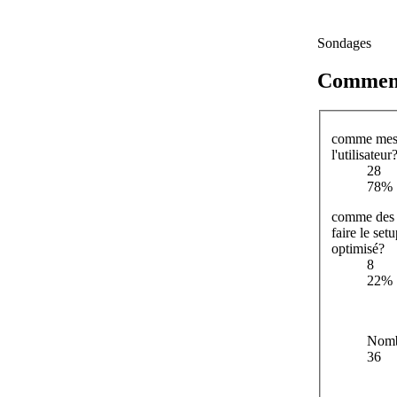
Sondages
Comment 
comme mes v
l'utilisateur
28
78%
comme des i
faire le se
optimisé?
8
22%
Nombr
36