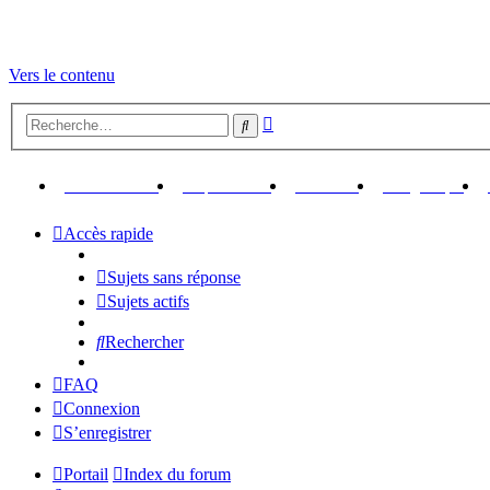
Vers le contenu
Recherche
Rechercher
avancée
(Ouvre un nouvel onglet)
(Ouvre un nouvel onglet)
(Ouvre un nouvel ongl
(Ouv
Retour au site
Up Your Pics
Librairie
Logithèque
Accès rapide
Sujets sans réponse
Sujets actifs
Rechercher
FAQ
Connexion
S’enregistrer
Portail
Index du forum