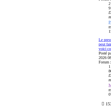
9
D
m
P
m
1
Le pres
peut fai
voici c
Posté p
2026 0
Forum 
8
D
m
m
0
153