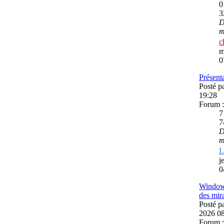
3
D
m
c
m
0
Présent
Posté p
19:28
Forum 
7
D
m
L
j
0
Windows
des mir
Posté p
2026 0
Forum 