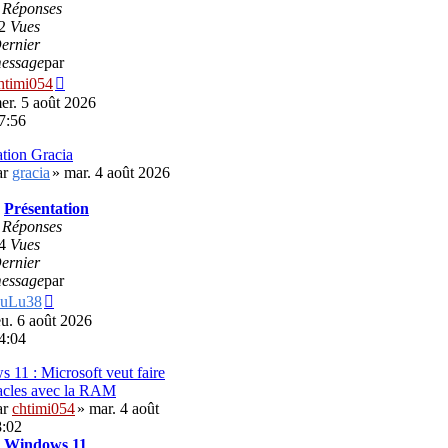
0
Réponses
2
Vues
ernier
essage
par
Voir
htimi054
le
er. 5 août 2026
dernier
7:56
message
ation Gracia
ar
gracia
» mar. 4 août 2026
:
Présentation
7
Réponses
4
Vues
ernier
essage
par
Voir
uLu38
le
eu. 6 août 2026
dernier
4:04
message
 11 : Microsoft veut faire
acles avec la RAM
ar
chtimi054
» mar. 4 août
8:02
:
Windows 11