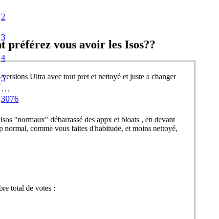
2
3
préférez vous avoir les Isos??
4
ersions Ultra avec tout pret et nettoyé et juste a changer
5
?
…
3076
sos "normaux" débarrassé des appx et bloats , en devant
tup normal, comme vous faites d'habitude, et moins nettoyé,
e total de votes :