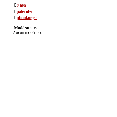
Nash
palerider
pboulanger
Modérateurs
Aucun modérateur