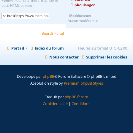
Forum
. Pour cela, merci d’utiliser le
pboulanger
code HTML suivant :
Modérateurs
Aucun modérateur
Powered by
Board3 Portal
© 2009 - 2020 Board3 Group
Portail
Index du forum
Heures au format
UTC+02:00
Nous contacter
Supprimer les cookies
Développé par
phpBB
® Forum Software © phpBB Limited
Absolution style by
Premium phpBB Styles
Traduit par
phpBB-fr.com
Confidentialité
|
Conditions