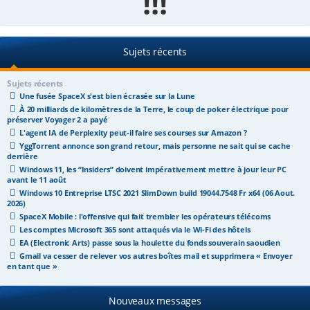
!!!
e
r
Sujets récents
Sujets récents
Une fusée SpaceX s'est bien écrasée sur la Lune
À 20 milliards de kilomètres de la Terre, le coup de poker électrique pour
préserver Voyager 2 a payé
L'agent IA de Perplexity peut-il faire ses courses sur Amazon ?
YggTorrent annonce son grand retour, mais personne ne sait qui se cache
derrière
Windows 11, les “Insiders” doivent impérativement mettre à jour leur PC
avant le 11 août
Windows 10 Entreprise LTSC 2021 SlimDown build 19044.7548 Fr x64 (06 Aout.
2026)
SpaceX Mobile : l'offensive qui fait trembler les opérateurs télécoms
Les comptes Microsoft 365 sont attaqués via le Wi-Fi des hôtels
EA (Electronic Arts) passe sous la houlette du fonds souverain saoudien
Gmail va cesser de relever vos autres boîtes mail et supprimera « Envoyer
en tant que »
Nouveaux messages