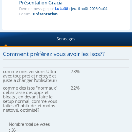
Présentation Gracia
Dernier message par
LuLu38
»
jeu. 6 août 2026 04:04
Forum :
Présentation
Sondages
Comment préférez vous avoir les Isos??
comme mes versions Ultra
78%
avec tout pret et nettoyé et
juste a changer l'utilisateur?
comme des isos "normaux"
22%
débarrassé des appx et
bloats , en devant faire le
setup normal, comme vous
faites d'habitude, et moins
nettoyé, optimisé?
Nombre total de votes
: 36