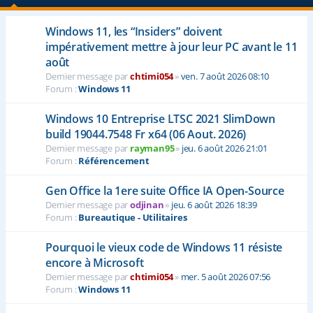
Windows 11, les “Insiders” doivent
impérativement mettre à jour leur PC avant le 11
août
Dernier message par
chtimi054
»
ven. 7 août 2026 08:10
Forum :
Windows 11
Windows 10 Entreprise LTSC 2021 SlimDown
build 19044.7548 Fr x64 (06 Aout. 2026)
Dernier message par
rayman95
»
jeu. 6 août 2026 21:01
Forum :
Référencement
Gen Office la 1ere suite Office IA Open-Source
Dernier message par
odjinan
»
jeu. 6 août 2026 18:39
Forum :
Bureautique - Utilitaires
Pourquoi le vieux code de Windows 11 résiste
encore à Microsoft
Dernier message par
chtimi054
»
mer. 5 août 2026 07:56
Forum :
Windows 11