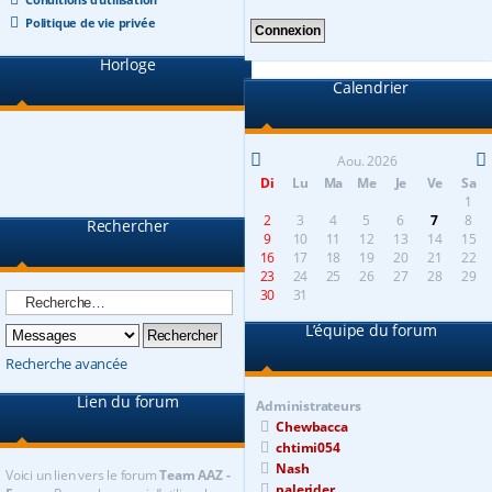
Politique de vie privée
Horloge
Calendrier
Aou. 2026
Di
Lu
Ma
Me
Je
Ve
Sa
1
2
3
4
5
6
7
8
Rechercher
9
10
11
12
13
14
15
16
17
18
19
20
21
22
23
24
25
26
27
28
29
30
31
L’équipe du forum
Recherche avancée
Lien du forum
Administrateurs
Chewbacca
chtimi054
Nash
Voici un lien vers le forum
Team AAZ -
palerider