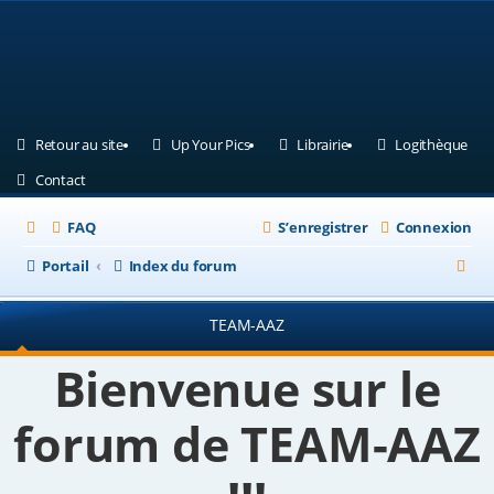
(Ouvre un nouvel onglet)
(Ouvre un nouvel onglet)
(Ouvre un nouvel ongle
(Ouv
Retour au site
Up Your Pics
Librairie
Logithèque
(Ouvre un nouvel onglet)
Contact
FAQ
S’enregistrer
Connexion
R
Portail
Index du forum
e
TEAM-AAZ
c
h
Bienvenue sur le
e
forum de TEAM-AAZ
r
c
h