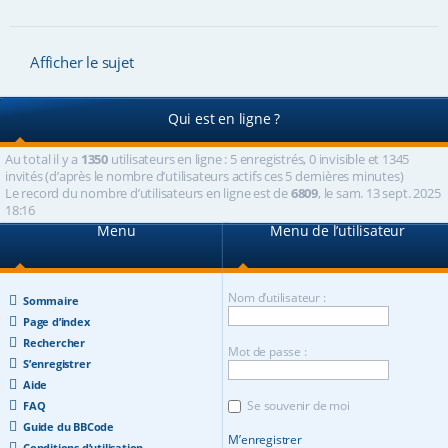
Afficher le sujet
Qui est en ligne ?
Au total il y a
1350
utilisateurs en ligne : 5 enregistrés, 0 invisible et 1345
invités (d’après le nombre d’utilisateurs actifs ces 5 dernières minutes)
Le record du nombre d’utilisateurs en ligne est de
6809
, le sam. 13 sept. 2025
18:16
Menu
Menu de l’utilisateur
Nom d’utilisateur :
Sommaire
Page d’index
Rechercher
Mot de passe :
S’enregistrer
Aide
Se souvenir de moi
FAQ
Guide du BBCode
M’enregistrer
Conditions d’utilisation